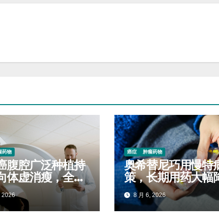
瘤药物
癌症
肿瘤药物
癌腹腔广泛种植持
奥希替尼巧用慢特
向体虚消瘦，全程
策，长期用药大幅
稳固生存质量延缓
自付开支
 2026
8 月 6, 2026