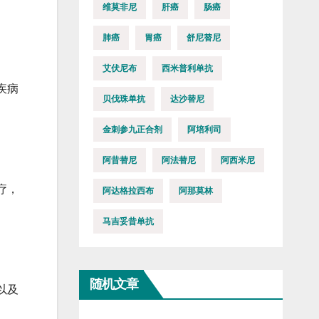
维莫非尼
肝癌
肠癌
肺癌
胃癌
舒尼替尼
艾伏尼布
西米普利单抗
疾病
贝伐珠单抗
达沙替尼
金刺参九正合剂
阿培利司
阿昔替尼
阿法替尼
阿西米尼
疗，
阿达格拉西布
阿那莫林
马吉妥昔单抗
随机文章
以及