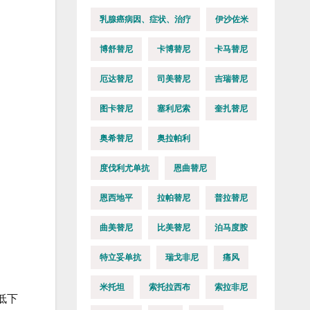
乳腺癌病因、症状、治疗
伊沙佐米
博舒替尼
卡博替尼
卡马替尼
厄达替尼
司美替尼
吉瑞替尼
图卡替尼
塞利尼索
奎扎替尼
奥希替尼
奥拉帕利
度伐利尤单抗
恩曲替尼
恩西地平
拉帕替尼
普拉替尼
曲美替尼
比美替尼
泊马度胺
特立妥单抗
瑞戈非尼
痛风
米托坦
索托拉西布
索拉非尼
低下