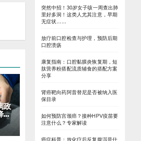
突然中招！30岁女子咳一周查出肺
里好多洞！这类人尤其注意，早期
无症状……
放疗前口腔检查与护理，预防后期
口腔溃疡
康复指南：口腔黏膜炎恢复期，短
肽营养粉搭配流质辅食的搭配方案
分享
肾癌靶向药阿昔替尼是否被纳入医
保目录
病政
降低
如何预防宫颈癌？接种HPV疫苗要
注意什么？专家解读
癌症科普：放化疗后反复腹泻是什