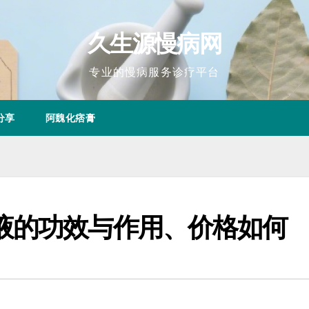
久生源慢病网
专业的慢病服务诊疗平台
分享
阿魏化痞膏
液的功效与作用、价格如何