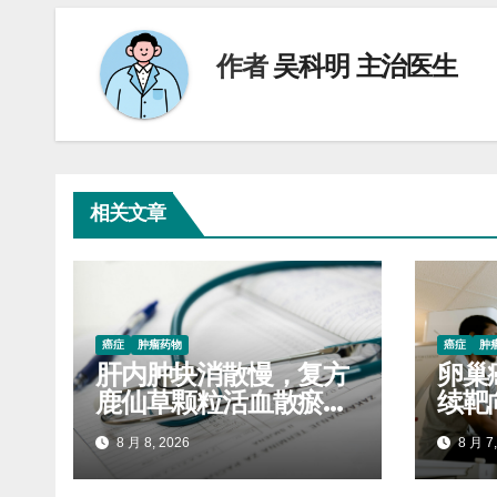
航
作者
吴科明 主治医生
相关文章
癌症
肿瘤药物
癌症
肿
肝内肿块消散慢，复方
卵巢
鹿仙草颗粒活血散瘀抑
续靶
制毒结堆积
服药
8 月 8, 2026
8 月 7,
进展