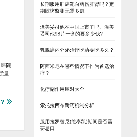
长期服用肝癌靶向药伤肝肾吗？定
期随访监测无需多虑
泽美妥司他在中国上市了吗、泽美
妥司他98片一盒的要多少钱?
乳腺癌内分泌治疗吃药要吃多久？
，医院
阿西米尼在哪些情况下作为首选治
疗？
质量
化疗副作用应对大全
吗？
索托拉西布耐药机制分析
服用拉罗替尼(维泰凯)期间是否需
要忌口