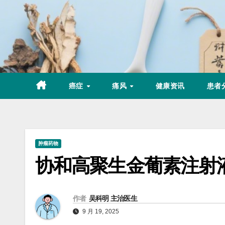
Skip
to
content
癌症
痛风
健康资讯
患者
肿瘤药物
协和高聚生金葡素注射
作者
吴科明 主治医生
9 月 19, 2025