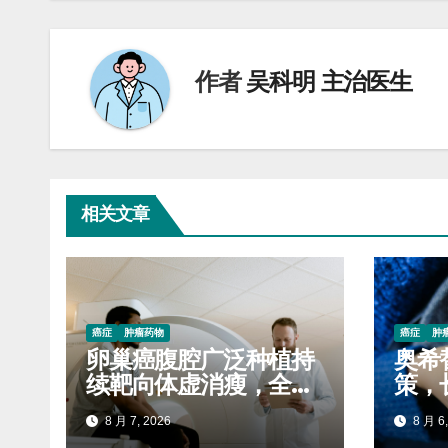
导
航
作者
吴科明 主治医生
相关文章
癌症
肿瘤药物
癌症
肿
卵巢癌腹腔广泛种植持
奥希
续靶向体虚消瘦，全程
策，
服药稳固生存质量延缓
自付
8 月 7, 2026
8 月 6,
进展