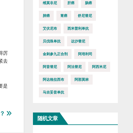
维莫非尼
肝癌
肠癌
肺癌
胃癌
舒尼替尼
艾伏尼布
西米普利单抗
贝伐珠单抗
达沙替尼
得厉
金刺参九正合剂
阿培利司
紧去
阿昔替尼
阿法替尼
阿西米尼
阿达格拉西布
阿那莫林
要是
马吉妥昔单抗
试？
随机文章