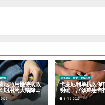
瘤药物
医保政策
癌症
肿瘤药物
替尼巧用慢特病政
卡度尼利单抗医保
长期用药大幅降低
明确，宫颈癌患者
开支
标准对照查看
 2026
8 月 6, 2026