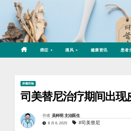
Skip
to
content
癌症
痛风
健康资讯
患者
肿瘤药物
司美替尼治疗期间出现
作者
吴科明 主治医生
#司美替尼
8 月 6, 2025