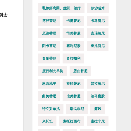
乳腺癌病因、症状、治疗
伊沙佐米
别太
博舒替尼
卡博替尼
卡马替尼
厄达替尼
司美替尼
吉瑞替尼
图卡替尼
塞利尼索
奎扎替尼
奥希替尼
奥拉帕利
度伐利尤单抗
恩曲替尼
恩西地平
拉帕替尼
普拉替尼
曲美替尼
比美替尼
泊马度胺
特立妥单抗
瑞戈非尼
痛风
米托坦
索托拉西布
索拉非尼