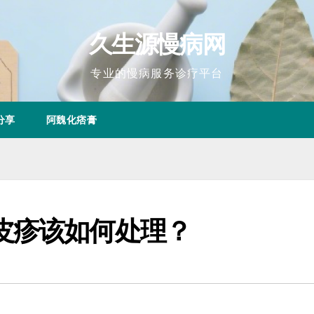
久生源慢病网
专业的慢病服务诊疗平台
分享
阿魏化痞膏
皮疹该如何处理？