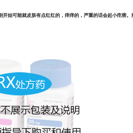
刚开始可能就皮肤有点红红的，痒痒的，严重的话会起小疙瘩。