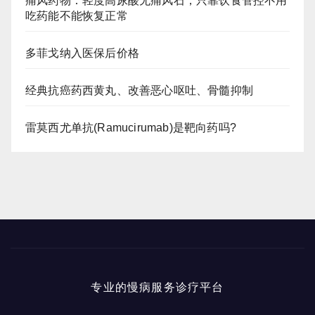
痛风药物：轻度高尿酸无痛风石，只靠饮食管控不用
吃药能不能恢复正常
多菲戈纳入医保后价格
经典抗癌药西黄丸、改善恶心呕吐、骨髓抑制
雷莫西尤单抗(Ramucirumab)是靶向药吗?
专业的慢病服务诊疗平台