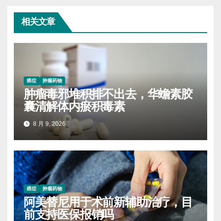
相关文章
癌症
肿瘤药物
肿瘤毒邪堆积排不出去，华蟾素胶
囊清解体内瘀积毒素
8 月 9, 2026
癌症
肿瘤药物
阿美替尼用于术前新辅助治疗，目
前支持医保报销吗