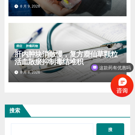
8 月 9, 2026
癌症
肿瘤药物
肝内肿块消散慢，复方鹿仙草颗粒
活血散瘀抑制毒结堆积
这款药有优惠吗
8 月 8, 2026
搜索
搜