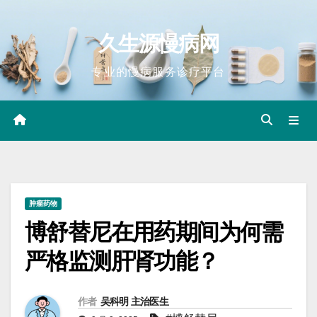
Skip
to
久生源慢病网
content
专业的慢病服务诊疗平台
肿瘤药物
博舒替尼在用药期间为何需
严格监测肝肾功能？
作者
吴科明 主治医生