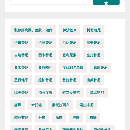
索
乳腺癌病因、症状、治疗
伊沙佐米
博舒替尼
卡博替尼
卡马替尼
厄达替尼
司美替尼
吉瑞替尼
图卡替尼
塞利尼索
奎扎替尼
奥希替尼
奥拉帕利
度伐利尤单抗
恩曲替尼
恩西地平
拉帕替尼
普拉替尼
曲美替尼
比美替尼
泊马度胺
特立妥单抗
瑞戈非尼
痛风
米托坦
索托拉西布
索拉非尼
维莫非尼
肝癌
肠癌
肺癌
胃癌
舒尼替尼
艾伏尼布
西米普利单抗
贝伐珠单抗