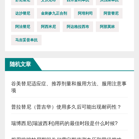
达沙替尼
金刺参九正合剂
阿培利司
阿昔替尼
阿法替尼
阿西米尼
阿达格拉西布
阿那莫林
马吉妥昔单抗
随机文章
谷美替尼适应症、推荐剂量和服用方法、服用注意事
项
普拉替尼（普吉华）使用多久后可能出现耐药性？
瑞博西尼(瑞波西利)用药的最佳时段是什么时候?