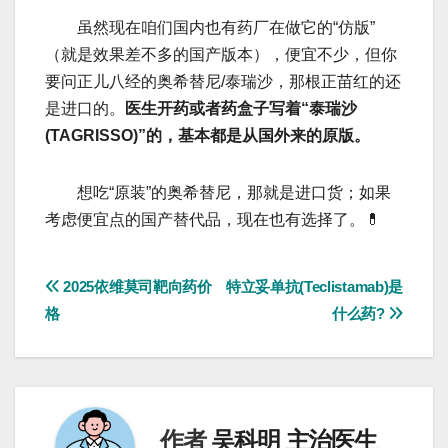
虽然现在咱们国内也有药厂在做它的“仿版”
（就是效果差不多的国产版本），便宜不少，但你
要问‌正儿八经的奥希替尼/泰瑞沙‌，那根正苗红的还
是进口的。
医生开药或者药盒子写着“泰瑞沙
(TAGRISSO)”的，基本都是从国外来的原版。
想吃“原装”的奥希替尼，那就是进口货；如果
考虑便宜点的国产替代品，现在也有选择了。💊
文
2025依维莫司靶向药价
特立妥单抗(Teclistamab)是
格
什么药?
章
导
航
作者
吴科明 主治医生