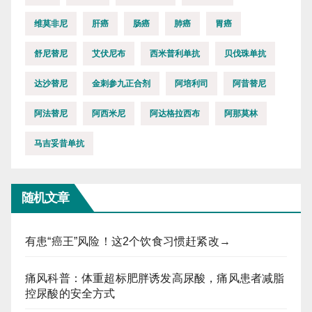
维莫非尼
肝癌
肠癌
肺癌
胃癌
舒尼替尼
艾伏尼布
西米普利单抗
贝伐珠单抗
达沙替尼
金刺参九正合剂
阿培利司
阿昔替尼
阿法替尼
阿西米尼
阿达格拉西布
阿那莫林
马吉妥昔单抗
随机文章
有患“癌王”风险！这2个饮食习惯赶紧改→
痛风科普：体重超标肥胖诱发高尿酸，痛风患者减脂
控尿酸的安全方式