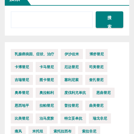
搜
索
乳腺癌病因、症状、治疗
伊沙佐米
博舒替尼
卡博替尼
卡马替尼
厄达替尼
司美替尼
吉瑞替尼
图卡替尼
塞利尼索
奎扎替尼
奥希替尼
奥拉帕利
度伐利尤单抗
恩曲替尼
恩西地平
拉帕替尼
普拉替尼
曲美替尼
比美替尼
泊马度胺
特立妥单抗
瑞戈非尼
痛风
米托坦
索托拉西布
索拉非尼