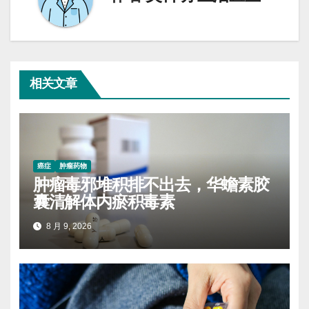
相关文章
癌症
肿瘤药物
肿瘤毒邪堆积排不出去，华蟾素胶
囊清解体内瘀积毒素
8 月 9, 2026