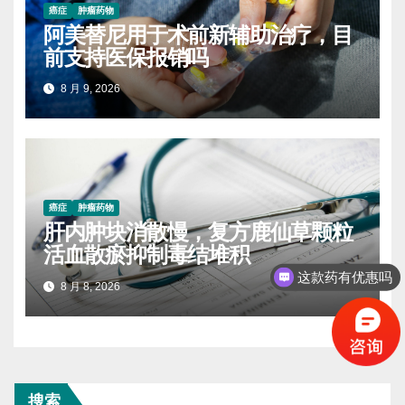
癌症
肿瘤药物
阿美替尼用于术前新辅助治疗，目
前支持医保报销吗
8 月 9, 2026
癌症
肿瘤药物
肝内肿块消散慢，复方鹿仙草颗粒
活血散瘀抑制毒结堆积
这款药有优惠吗
8 月 8, 2026
搜索