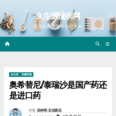
Skip
to
久生源慢病网
content
专业的慢病服务诊疗平台
未分类
肿瘤药物
奥希替尼/泰瑞沙是国产药还
是进口药
作者
吴科明 主治医生