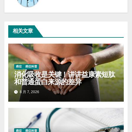
相关文章
癌症
癌症科普
消化吸收是关键！讲讲益康素短肽
和普通蛋白来源的差异
8 月 7, 2026
癌症
癌症科普