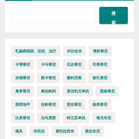
搜
索
乳腺癌病因、症状、治疗
伊沙佐米
博舒替尼
卡博替尼
卡马替尼
厄达替尼
司美替尼
吉瑞替尼
图卡替尼
塞利尼索
奎扎替尼
奥希替尼
奥拉帕利
度伐利尤单抗
恩曲替尼
恩西地平
拉帕替尼
普拉替尼
曲美替尼
比美替尼
泊马度胺
特立妥单抗
瑞戈非尼
痛风
米托坦
索托拉西布
索拉非尼