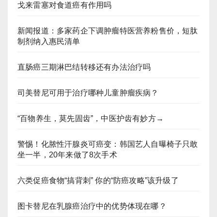
戈来雷塞对食道癌有作用吗
新闻报道：多家药企下调肿瘤特医营养粉售价，短肽
制剂纳入惠民清单
直肠癌三期淋巴结转移还有办法治疗吗
司美替尼可用于治疗哪种儿童肿瘤疾病？
“百物养生，莫先固齿”，中医护齿有妙方→
警惕！化脓性汗腺炎可癌变：韩国艺人自曝椅子只敢
坐一半，20年来做了8次手术
六类促癌食物“搞背刺” 你的“防癌攻略”该升级了
图卡替尼在乳腺癌治疗中的优势体现在哪？