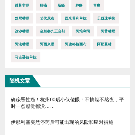
维莫非尼
肝癌
肠癌
肺癌
胃癌
舒尼替尼
艾伏尼布
西米普利单抗
贝伐珠单抗
达沙替尼
金刺参九正合剂
阿培利司
阿昔替尼
阿法替尼
阿西米尼
阿达格拉西布
阿那莫林
马吉妥昔单抗
随机文章
确诊恶性癌！杭州00后小伙傻眼：不抽烟不熬夜，平
时一点感觉都没……
伊那利塞突然停药后可能出现的风险和应对措施