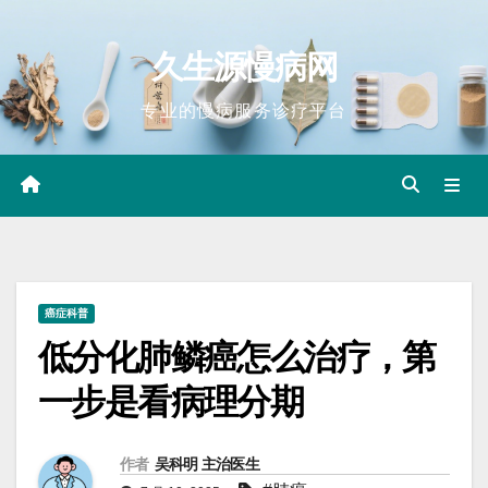
Skip
to
久生源慢病网
content
专业的慢病服务诊疗平台
癌症科普
低分化肺鳞癌怎么治疗，第
一步是看病理分期
作者
吴科明 主治医生