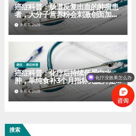
癌症科普：肠道反复出血的肿瘤患
者，大分子营养粉会刺激创面加重
出血吗
8 月 5, 2026
癌症
癌症科普
癌症科普：化疗后持续低蛋白水
化疗没效果怎么办
肿，单纯食补3个月指标无提升是
什么原因
8 月 4, 2026
搜索