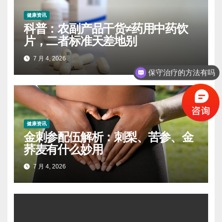
健康资讯
科普：农副产品干货≠药用中药饮
片，二者标准天差地别
7 月 4, 2026
保守治疗的方法有吗
健康资讯
金刺参配伍解析：刺梨、苦参、金
荞麦有什么妙用
7 月 4, 2026