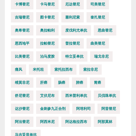
卡博替尼
卡马替尼
厄达替尼
司美替尼
吉瑞替尼
图卡替尼
塞利尼索
奎扎替尼
奥希替尼
奥拉帕利
度伐利尤单抗
恩曲替尼
恩西地平
拉帕替尼
普拉替尼
曲美替尼
比美替尼
泊马度胺
特立妥单抗
瑞戈非尼
痛风
米托坦
索托拉西布
索拉非尼
维莫非尼
肝癌
肠癌
肺癌
胃癌
舒尼替尼
艾伏尼布
西米普利单抗
贝伐珠单抗
达沙替尼
金刺参九正合剂
阿培利司
阿昔替尼
阿法替尼
阿西米尼
阿达格拉西布
阿那莫林
马吉妥昔单抗