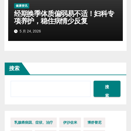
健康资讯
经期换季体质偏弱易不适！妇科专
项养护，稳住病情少反复
5 月 24, 2026
搜索
搜
索
乳腺癌病因、症状、治疗
伊沙佐米
博舒替尼