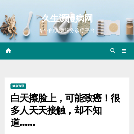
Skip
to
久生源慢病网
content
专业的慢病服务诊疗平台
健康资讯
白天擦脸上，可能致癌！很
多人天天接触，却不知
道……