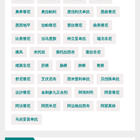
奥希替尼
奥拉帕利
度伐利尤单抗
恩曲替尼
恩西地平
拉帕替尼
普拉替尼
曲美替尼
比美替尼
泊马度胺
特立妥单抗
瑞戈非尼
痛风
米托坦
索托拉西布
索拉非尼
维莫非尼
肝癌
肠癌
肺癌
胃癌
舒尼替尼
艾伏尼布
西米普利单抗
贝伐珠单抗
达沙替尼
金刺参九正合剂
阿培利司
阿昔替尼
阿法替尼
阿西米尼
阿达格拉西布
阿那莫林
马吉妥昔单抗