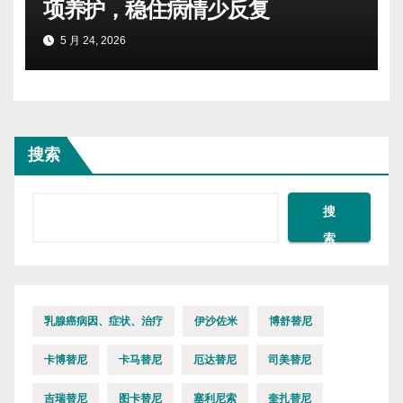
项养护，稳住病情少反复
5 月 24, 2026
搜索
搜
索
乳腺癌病因、症状、治疗
伊沙佐米
博舒替尼
卡博替尼
卡马替尼
厄达替尼
司美替尼
吉瑞替尼
图卡替尼
塞利尼索
奎扎替尼