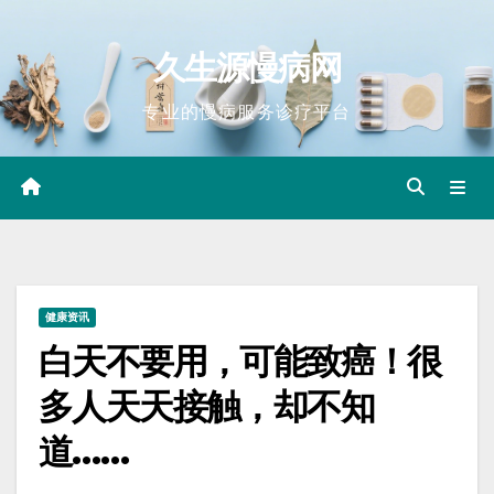
Skip
to
久生源慢病网
content
专业的慢病服务诊疗平台
健康资讯
白天不要用，可能致癌！很
多人天天接触，却不知
道……