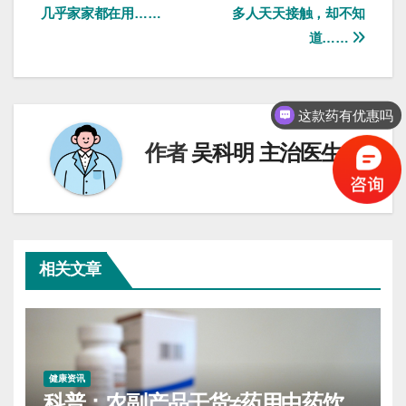
几乎家家都在用……
多人天天接触，却不知
章
道……
导
这款药有优惠吗
航
保守治疗的方法有吗
作者
吴科明 主治医生
相关文章
健康资讯
科普：农副产品干货≠药用中药饮