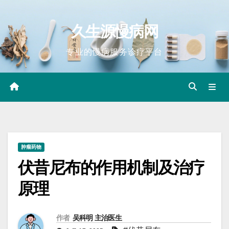
Skip
to
久生源慢病网
content
专业的慢病服务诊疗平台
肿瘤药物
伏昔尼布的作用机制及治疗
原理
作者
吴科明 主治医生