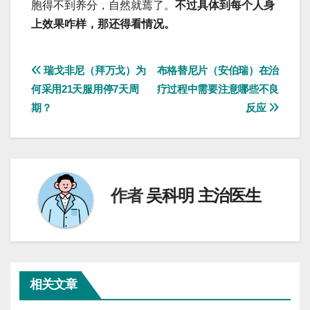
胞得不到养分，自然就蔫了。
不过具体到每个人身
上效果咋样，那还得看情况。
文
瑞戈非尼（拜万戈）为
布格替尼片（安伯瑞）在治
何采用21天服用停7天周
疗过程中需要注意哪些不良
章
期？
反应
导
航
作者
吴科明 主治医生
相关文章