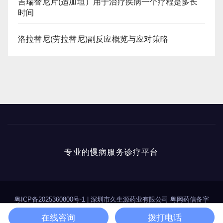
吉瑞替尼片(适加坦）用于治疗疾病一个疗程是多长
时间
洛拉替尼(劳拉替尼)副反应概览与应对策略
专业的慢病服务诊疗平台
粤ICP备2025360800号-1
|
深圳市久生源药业有限公司 粤网药信备字
（2025）第00114号
在线咨询
拨打电话