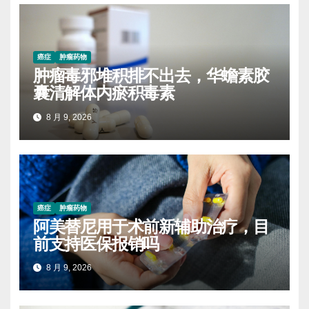
癌症
肿瘤药物
肿瘤毒邪堆积排不出去，华蟾素胶
囊清解体内瘀积毒素
8 月 9, 2026
癌症
肿瘤药物
阿美替尼用于术前新辅助治疗，目
前支持医保报销吗
8 月 9, 2026