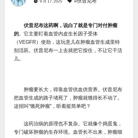
#伏昔尼布
9 月 17, 2025
伏昔尼布这药啊，说白了就是专门对付肿瘤
的
。它主要盯着血管内皮生长因子受体
（VEGFR）使劲，这玩意儿在肿瘤血管生成里特
别活跃。伏昔尼布一上去就把它按住，不让它干活
儿。
肿瘤要长大，得靠血管供血供营养。伏昔尼布
把血管生成的路子堵死了，肿瘤就饿得长不动了。
这招叫”饿死肿瘤”，听着挺简单吧？
这药治病的原理也不复杂。它就像个捣蛋鬼，
专门破坏肿瘤的生存环境。血管长不出来，肿瘤细