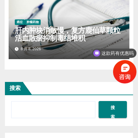
癌症
肿瘤药物
肝内肿块消散慢，复方鹿仙草颗粒
活血散瘀抑制毒结堆积
8 月 8, 2026
这款药有优惠吗
搜索
搜
索