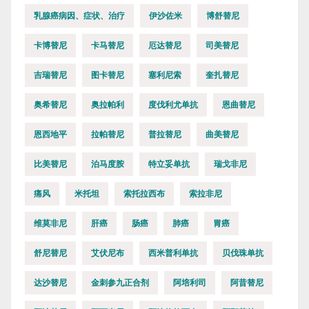
乳腺癌病因、症状、治疗
伊沙佐米
博舒替尼
卡博替尼
卡马替尼
厄达替尼
司美替尼
吉瑞替尼
图卡替尼
塞利尼索
奎扎替尼
奥希替尼
奥拉帕利
度伐利尤单抗
恩曲替尼
恩西地平
拉帕替尼
普拉替尼
曲美替尼
比美替尼
泊马度胺
特立妥单抗
瑞戈非尼
痛风
米托坦
索托拉西布
索拉非尼
维莫非尼
肝癌
肠癌
肺癌
胃癌
舒尼替尼
艾伏尼布
西米普利单抗
贝伐珠单抗
达沙替尼
金刺参九正合剂
阿培利司
阿昔替尼