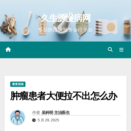
Skip
to
久生源慢病网
content
专业的慢病服务诊疗平台
康复指南
肿瘤患者大便拉不出怎么办
作者
吴科明 主治医生
5 月 29, 2025