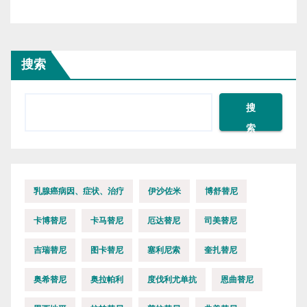
搜索
搜
索
乳腺癌病因、症状、治疗
伊沙佐米
博舒替尼
卡博替尼
卡马替尼
厄达替尼
司美替尼
吉瑞替尼
图卡替尼
塞利尼索
奎扎替尼
奥希替尼
奥拉帕利
度伐利尤单抗
恩曲替尼