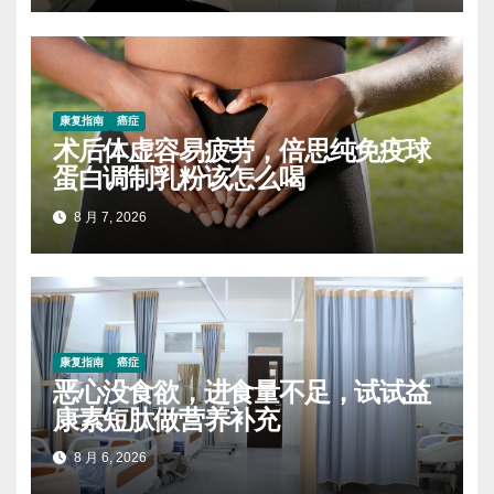
康复指南
癌症
术后体虚容易疲劳，倍思纯免疫球
蛋白调制乳粉该怎么喝
8 月 7, 2026
康复指南
癌症
恶心没食欲，进食量不足，试试益
康素短肽做营养补充
8 月 6, 2026