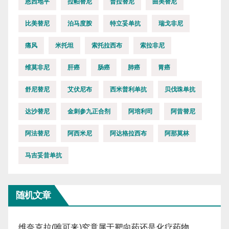
恩西地平
拉帕替尼
普拉替尼
曲美替尼
比美替尼
泊马度胺
特立妥单抗
瑞戈非尼
痛风
米托坦
索托拉西布
索拉非尼
维莫非尼
肝癌
肠癌
肺癌
胃癌
舒尼替尼
艾伏尼布
西米普利单抗
贝伐珠单抗
达沙替尼
金刺参九正合剂
阿培利司
阿昔替尼
阿法替尼
阿西米尼
阿达格拉西布
阿那莫林
马吉妥昔单抗
随机文章
维奈克拉(唯可来)究竟属于靶向药还是化疗药物