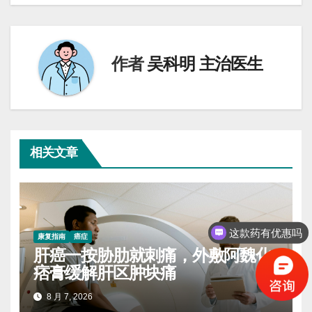
导
航
作者
吴科明 主治医生
相关文章
这款药有优惠吗
康复指南
癌症
肝癌一按胁肋就刺痛，外敷阿魏化
痞膏缓解肝区肿块痛
8 月 7, 2026