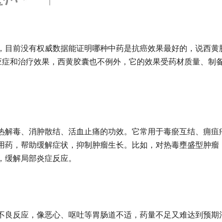
，目前没有权威数据能证明哪种中药是抗癌效果最好的，说西黄
适应症和治疗效果，西黄胶囊也不例外，它的效果受药材质量、制
热解毒、消肿散结、活血止痛的功效。它常用于毒瘀互结、痈疽
用药，帮助缓解症状，抑制肿瘤生长。比如，对热毒壅盛型肿瘤
，缓解局部炎症反应。
不良反应，像恶心、呕吐等胃肠道不适，药量不足又难达到预期