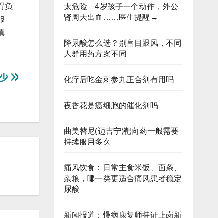
胃负
太危险！4岁孩子一个动作，外公
肾周大出血……医生提醒→
服
慎
降尿酸怎么选？别盲目跟风，不同
人群用药方案不同
多少
化疗后吃金刺参九正合剂有用吗
夜香花是癌细胞的催化剂吗
曲美替尼(迈吉宁)靶向药一般需要
持续服用多久
痛风饮食：日常主食米饭、面条、
杂粮，哪一类更适合痛风患者稳定
尿酸
新闻报道：慢病康复师持证上岗新