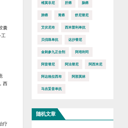
维莫非尼
肝癌
肠癌
肺癌
胃癌
舒尼替尼
艾伏尼布
西米普利单抗
胶囊
备工
贝伐珠单抗
达沙替尼
金刺参九正合剂
阿培利司
阿昔替尼
阿法替尼
阿西米尼
疮
阿达格拉西布
阿那莫林
，西
马吉妥昔单抗
随机文章
治疗