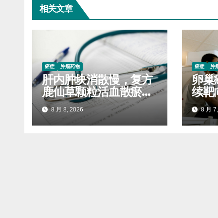
相关文章
癌症
肿瘤药物
癌症
肿
肝内肿块消散慢，复方
卵巢
鹿仙草颗粒活血散瘀抑
续靶
制毒结堆积
服药
8 月 8, 2026
8 月 7,
进展