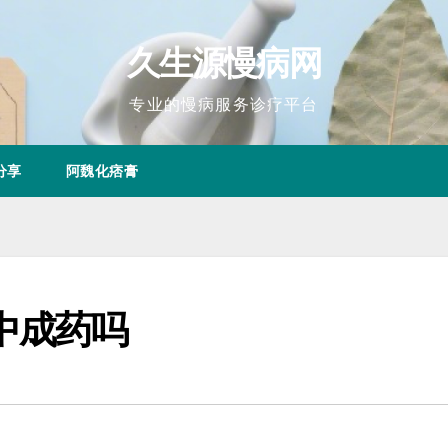
久生源慢病网
专业的慢病服务诊疗平台
分享
阿魏化痞膏
中成药吗