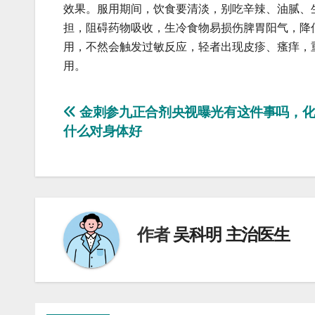
效果。服用期间，饮食要清淡，别吃辛辣、油腻、
担，阻碍药物吸收，生冷食物易损伤脾胃阳气，降
用，不然会触发过敏反应，轻者出现皮疹、瘙痒，
用。
文
金刺参九正合剂央视曝光有这件事吗，化
什么对身体好
章
导
航
作者
吴科明 主治医生