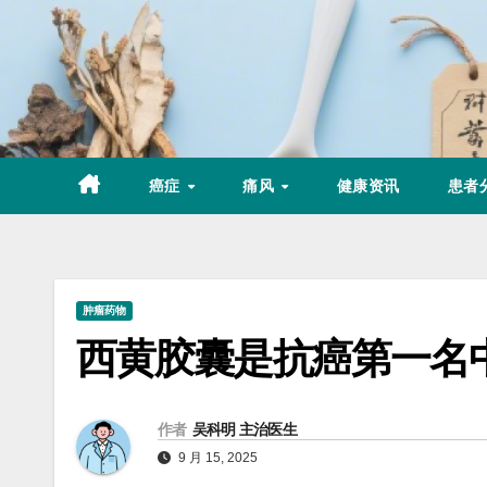
Skip
to
content
癌症
痛风
健康资讯
患者
肿瘤药物
西黄胶囊是抗癌第一名
作者
吴科明 主治医生
9 月 15, 2025