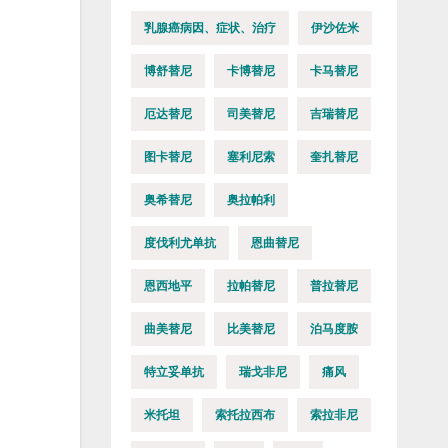
乳腺癌病因、症状、治疗
伊沙佐米
博舒替尼
卡博替尼
卡马替尼
厄达替尼
司美替尼
吉瑞替尼
图卡替尼
塞利尼索
奎扎替尼
奥希替尼
奥拉帕利
度伐利尤单抗
恩曲替尼
恩西地平
拉帕替尼
普拉替尼
曲美替尼
比美替尼
泊马度胺
特立妥单抗
瑞戈非尼
痛风
米托坦
索托拉西布
索拉非尼