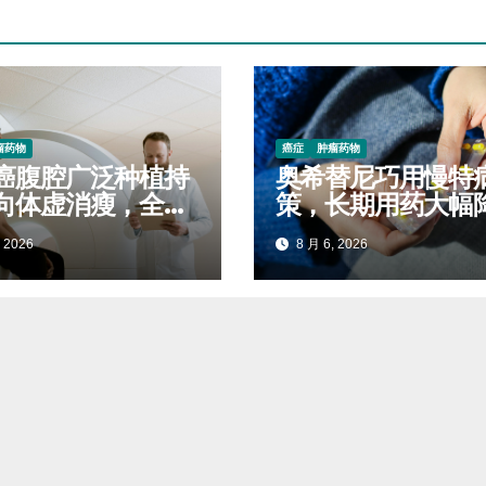
瘤药物
癌症
肿瘤药物
癌腹腔广泛种植持
奥希替尼巧用慢特
向体虚消瘦，全程
策，长期用药大幅
稳固生存质量延缓
自付开支
 2026
8 月 6, 2026