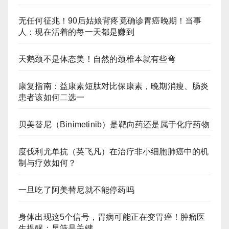
无任何征兆！90后姑娘背疼竟确诊胃癌晚期！当事
人：现在活着的每一天都是赚到
天鹅颈不是体态美！自然的颈椎本就有些弯
康复指南：益康素短肽对比保康素，晚期消瘦、肠炎
患者该如何二选一
贝美替尼（Binimetinib）是靶向药还是属于化疗药物
度伐利尤单抗（英飞凡）在治疗非小细胞肺癌中的机
制与疗效如何？
一旦吃了阿美替尼就不能停药吗
身体出现这5个信号，胃病可能正在变胃癌！肿瘤医
生提醒：早筛是关键