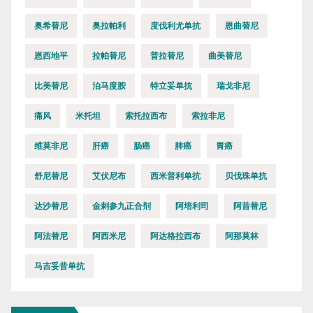
奥希替尼
奥拉帕利
度伐利尤单抗
恩曲替尼
恩西地平
拉帕替尼
普拉替尼
曲美替尼
比美替尼
泊马度胺
特立妥单抗
瑞戈非尼
痛风
米托坦
索托拉西布
索拉非尼
维莫非尼
肝癌
肠癌
肺癌
胃癌
舒尼替尼
艾伏尼布
西米普利单抗
贝伐珠单抗
达沙替尼
金刺参九正合剂
阿培利司
阿昔替尼
阿法替尼
阿西米尼
阿达格拉西布
阿那莫林
马吉妥昔单抗