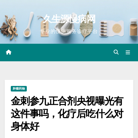
Skip
to
久生源慢病网
content
专业的慢病服务诊疗平台
肿瘤药物
金刺参九正合剂央视曝光有
这件事吗，化疗后吃什么对
身体好