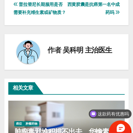
文
普拉替尼长期服用是否
西黄胶囊是抗癌第一名中成
需要补充维生素或矿物质？
药吗
章
导
航
作者
吴科明 主治医生
相关文章
这款药有优惠吗
癌症
肿瘤药物
肿瘤毒邪堆积排不出去，华蟾素胶