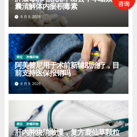
囊清解体内瘀积毒素
8 月 9, 2026
癌症
肿瘤药物
阿美替尼用于术前新辅助治疗，目
前支持医保报销吗
8 月 9, 2026
癌症
肿瘤药物
肝内肿块消散慢，复方鹿仙草颗粒