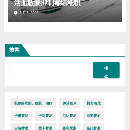
活血散瘀抑制毒结堆积
8 月 8, 2026
搜索
搜
索
乳腺癌病因、症状、治疗
伊沙佐米
博舒替尼
卡博替尼
卡马替尼
厄达替尼
司美替尼
吉瑞替尼
图卡替尼
塞利尼索
奎扎替尼