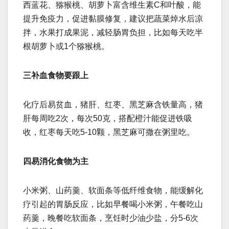
西蓝花、猕猴桃、胡萝卜富含维生素C和叶酸，能
提升免疫力，促进黏膜修复，建议把蔬菜焯水后凉
拌，水果打成果泥，减轻肠胃负担，比如每天吃半
根胡萝卜或1个猕猴桃。
三补血食物要跟上
化疗后易贫血，猪肝、红枣、黑芝麻含铁量高，猪
肝每周吃2次，每次50克，搭配橙汁能促进铁吸
收，红枣每天吃5-10颗，黑芝麻可撒在粥里吃。
四易消化食物为主
小米粥、山药羹、软面条等低纤维食物，能缓解化
疗引起的胃肠反应，比如早餐喝小米粥，午餐吃山
药羹，晚餐吃软面条，烹饪时少油少盐，分5-6次