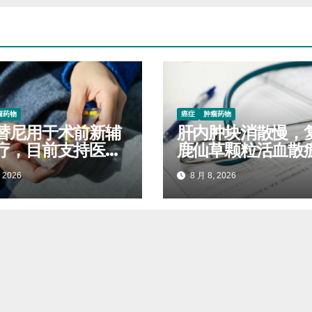
瘤药物
癌症
肿瘤药物
替尼用于术前新辅
肝内肿块消散慢，
疗，目前支持医保
鹿仙草颗粒活血散
吗
制毒结堆积
 2026
8 月 8, 2026