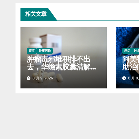
相关文章
癌症
肿瘤药物
癌症
肿
肿瘤毒邪堆积排不出
阿美
去，华蟾素胶囊清解体
助治
内瘀积毒素
报销
8 月 9, 2026
8 月 9,