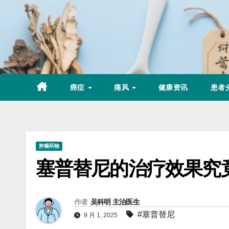
Skip
to
content
癌症
痛风
健康资讯
患者
肿瘤药物
塞普替尼的治疗效果究
作者
吴科明 主治医生
#塞普替尼
9 月 1, 2025