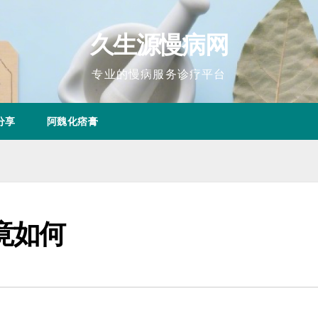
久生源慢病网
专业的慢病服务诊疗平台
分享
阿魏化痞膏
竟如何