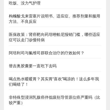
吃饭、没力气护理
枸橼酸戈来雷塞片说明书、适应症、推荐剂量和服用
方法、不良反应
医保政策：肾癌靶向药培唑帕尼报销门槛，哪些适应
症可以走门诊慢特病
阿培利司与氟维司群联合治疗的疗效如何？
替吉奥胶囊要一直吃下去吗
喝点热水暖暖胃？其实胃“喜欢”喝凉的！这么多年我
们喝错了！
非特殊型浸润乳腺癌伴低级别导管原位癌严重吗（比
较严重）