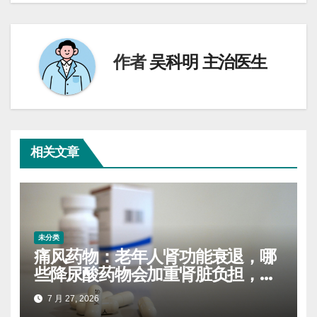
导
航
作者
吴科明 主治医生
相关文章
未分类
痛风药物：老年人肾功能衰退，哪
些降尿酸药物会加重肾脏负担，需
要替换
7 月 27, 2026