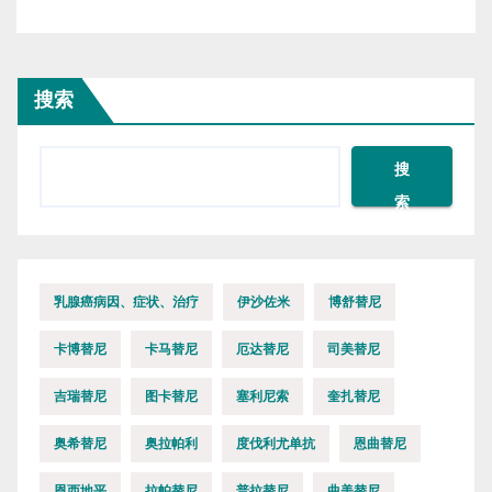
搜索
搜
索
乳腺癌病因、症状、治疗
伊沙佐米
博舒替尼
卡博替尼
卡马替尼
厄达替尼
司美替尼
吉瑞替尼
图卡替尼
塞利尼索
奎扎替尼
奥希替尼
奥拉帕利
度伐利尤单抗
恩曲替尼
恩西地平
拉帕替尼
普拉替尼
曲美替尼