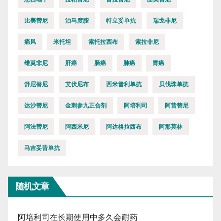
比美替尼
泊马度胺
特立妥单抗
瑞戈非尼
痛风
米托坦
索托拉西布
索拉非尼
维莫非尼
肝癌
肠癌
肺癌
胃癌
舒尼替尼
艾伏尼布
西米普利单抗
贝伐珠单抗
达沙替尼
金刺参九正合剂
阿培利司
阿昔替尼
阿法替尼
阿西米尼
阿达格拉西布
阿那莫林
马吉妥昔单抗
随机文章
阿培利司在长期使用中多久会耐药