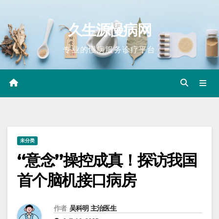
Skip
to
久生源慢病网
content
专业的慢病服务诊疗平台
未分类
“意念”操控成真！探访我国
首个脑机接口病房
作者
吴科明 主治医生