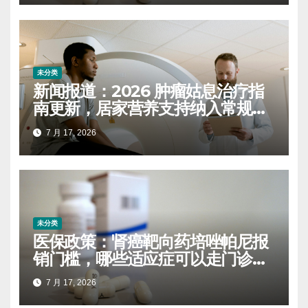
未分类
新闻报道：2026 肿瘤姑息治疗指
南更新，居家营养支持纳入常规康
复方案
7 月 17, 2026
未分类
医保政策：肾癌靶向药培唑帕尼报
销门槛，哪些适应症可以走门诊慢
特病
7 月 17, 2026