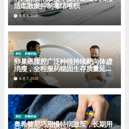
活血散瘀抑制毒结堆积
8 月 8, 2026
癌症
肿瘤药物
卵巢癌腹腔广泛种植持续靶向体虚
消瘦，全程服药稳固生存质量延缓
进展
8 月 7, 2026
癌症
肿瘤药物
奥希替尼巧用慢特病政策，长期用