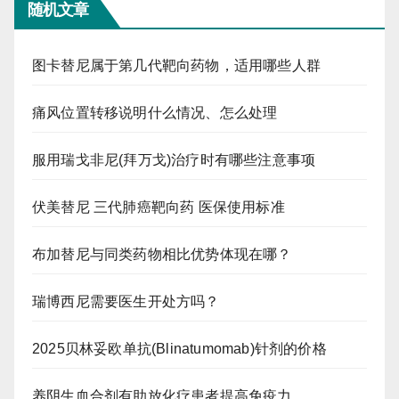
随机文章
图卡替尼属于第几代靶向药物，适用哪些人群
痛风位置转移说明什么情况、怎么处理
服用瑞戈非尼(拜万戈)治疗时有哪些注意事项
伏美替尼 三代肺癌靶向药 医保使用标准
布加替尼与同类药物相比优势体现在哪？
瑞博西尼需要医生开处方吗？
2025贝林妥欧单抗(Blinatumomab)针剂的价格
养阴生血合剂有助放化疗患者提高免疫力