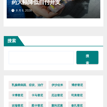
药大幅降低自付开支
8 月 6, 2026
搜索
搜
索
乳腺癌病因、症状、治疗
伊沙佐米
博舒替尼
卡博替尼
卡马替尼
厄达替尼
司美替尼
吉瑞替尼
图卡替尼
塞利尼索
奎扎替尼