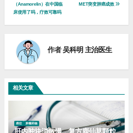
（Anamorelin）在中国临
MET突变肺癌成效
章
床使用了吗，疗效可靠吗
导
航
作者
吴科明 主治医生
相关文章
癌症
肿瘤药物
肝内肿块消散慢，复方鹿仙草颗粒