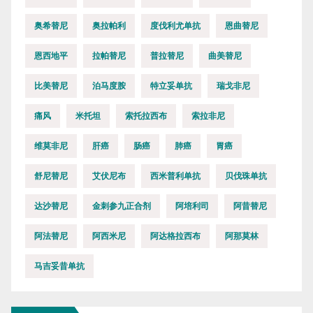
奥希替尼
奥拉帕利
度伐利尤单抗
恩曲替尼
恩西地平
拉帕替尼
普拉替尼
曲美替尼
比美替尼
泊马度胺
特立妥单抗
瑞戈非尼
痛风
米托坦
索托拉西布
索拉非尼
维莫非尼
肝癌
肠癌
肺癌
胃癌
舒尼替尼
艾伏尼布
西米普利单抗
贝伐珠单抗
达沙替尼
金刺参九正合剂
阿培利司
阿昔替尼
阿法替尼
阿西米尼
阿达格拉西布
阿那莫林
马吉妥昔单抗