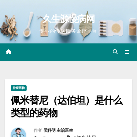
Skip
to
久生源慢病网
content
专业的慢病服务诊疗平台
肿瘤药物
佩米替尼（达伯坦）是什么
类型的药物
作者
吴科明 主治医生