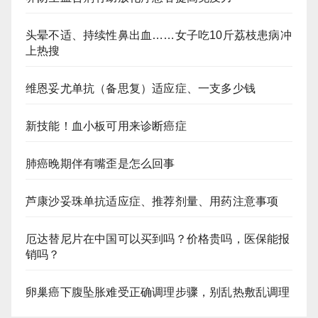
头晕不适、持续性鼻出血……女子吃10斤荔枝患病冲
上热搜
维恩妥尤单抗（备思复）适应症、一支多少钱
新技能！血小板可用来诊断癌症
肺癌晚期伴有嘴歪是怎么回事
芦康沙妥珠单抗适应症、推荐剂量、用药注意事项
厄达替尼片在中国可以买到吗？价格贵吗，医保能报
销吗？
卵巢癌下腹坠胀难受正确调理步骤，别乱热敷乱调理