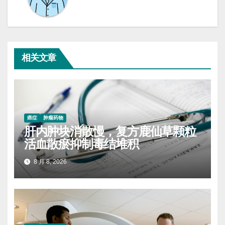
相关文章
癌症
肿瘤药物
肝内肿块消散慢，复方鹿仙草颗粒
活血散瘀抑制毒结堆积
8 月 8, 2026