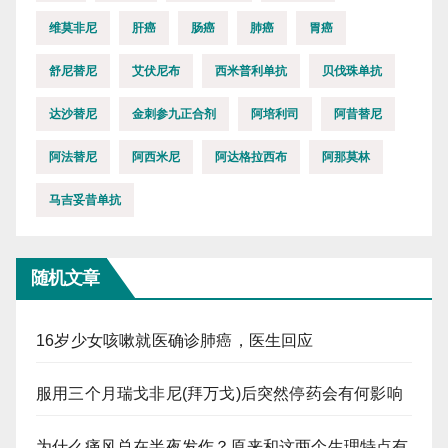
维莫非尼
肝癌
肠癌
肺癌
胃癌
舒尼替尼
艾伏尼布
西米普利单抗
贝伐珠单抗
达沙替尼
金刺参九正合剂
阿培利司
阿昔替尼
阿法替尼
阿西米尼
阿达格拉西布
阿那莫林
马吉妥昔单抗
随机文章
16岁少女咳嗽就医确诊肺癌，医生回应
服用三个月瑞戈非尼(拜万戈)后突然停药会有何影响
为什么痛风总在半夜发作？原来和这两个生理特点有