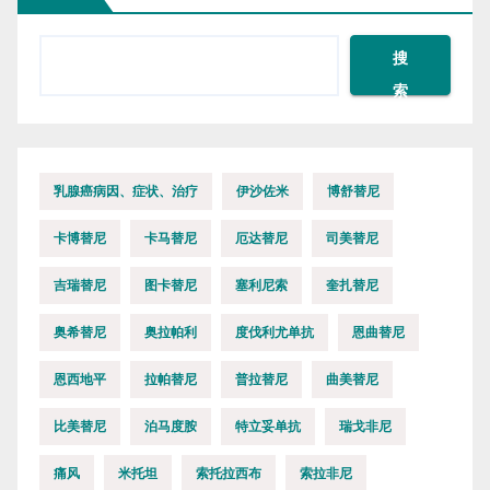
搜
索
乳腺癌病因、症状、治疗
伊沙佐米
博舒替尼
卡博替尼
卡马替尼
厄达替尼
司美替尼
吉瑞替尼
图卡替尼
塞利尼索
奎扎替尼
奥希替尼
奥拉帕利
度伐利尤单抗
恩曲替尼
恩西地平
拉帕替尼
普拉替尼
曲美替尼
比美替尼
泊马度胺
特立妥单抗
瑞戈非尼
痛风
米托坦
索托拉西布
索拉非尼