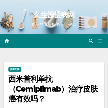
Skip
to
久生源慢病网
content
专业的慢病服务诊疗平台
肿瘤药物
西米普利单抗
（Cemiplimab）治疗皮肤
癌有效吗？