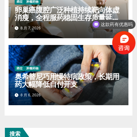
癌症
肿瘤药物
卵巢癌腹腔广泛种植持续靶向体虚
消瘦，全程服药稳固生存质量延缓
进展
这款药有优惠吗
8 月 7, 2026
癌症
肿瘤药物
奥希替尼巧用慢特病政策，长期用
药大幅降低自付开支
8 月 6, 2026
搜索