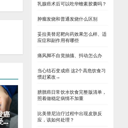
乳腺癌术后可以吃华蟾素胶囊吗？
肿瘤发烧和普通发烧什么区别
妥拉美替尼靶向药效果怎么样、适
应症和副作用有哪些
痛风脚不自觉抽搐、抖动怎么办
当心结石变成癌 这2个高危饮食习
惯赶紧改→
膀胱癌日常饮水饮食完整版清单，
照着做稳定病情不加重
发癌
比美替尼治疗过程中出现皮肤反
应，该如何处理？
受，