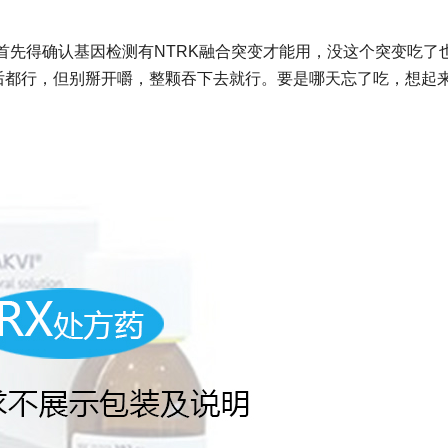
首先得确认基因检测有NTRK融合突变才能用，没这个突变吃了
饭后都行，但别掰开嚼，整颗吞下去就行。要是哪天忘了吃，想起