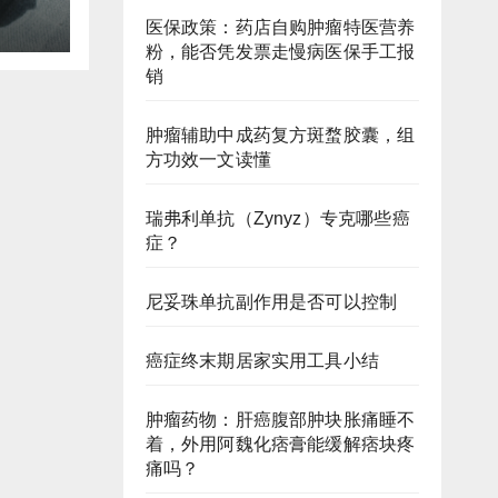
少口
医保政策：药店自购肿瘤特医营养
粉，能否凭发票走慢病医保手工报
销
肿瘤辅助中成药复方斑蝥胶囊，组
方功效一文读懂
瑞弗利单抗（Zynyz）专克哪些癌
症？
尼妥珠单抗副作用是否可以控制
癌症终末期居家实用工具小结
肿瘤药物：肝癌腹部肿块胀痛睡不
着，外用阿魏化痞膏能缓解痞块疼
痛吗？