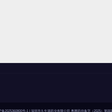
P备2025360800号-1
|
深圳市久生源药业有限公司 粤网药信备字（2025）第001