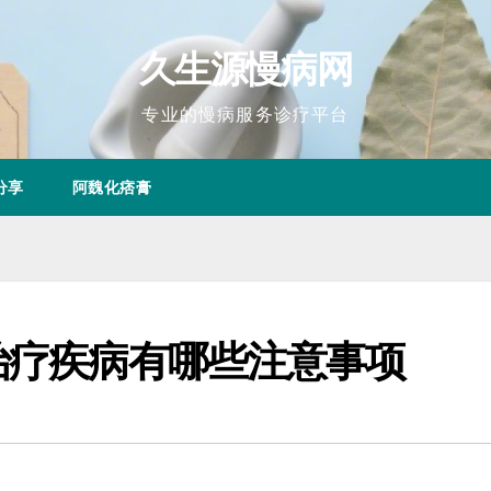
久生源慢病网
专业的慢病服务诊疗平台
分享
阿魏化痞膏
治疗疾病有哪些注意事项