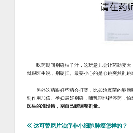
吃药期间别碰柚子汁，这玩意儿会让药劲变大，
就跟医生说，别硬扛。最要小心的是心跳突然乱跳
另外这药跟好些药会打架，比如治真菌的酮康唑
副作用加倍。孕妇最好别碰，哺乳期也得停药，怕
医生的准没错，别自己瞎调整剂量。
文
达可替尼片治疗非小细胞肺癌怎样的？