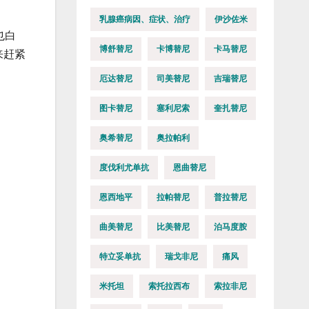
乳腺癌病因、症状、治疗
伊沙佐米
也白
博舒替尼
卡博替尼
卡马替尼
来赶紧
厄达替尼
司美替尼
吉瑞替尼
图卡替尼
塞利尼索
奎扎替尼
奥希替尼
奥拉帕利
度伐利尤单抗
恩曲替尼
恩西地平
拉帕替尼
普拉替尼
曲美替尼
比美替尼
泊马度胺
特立妥单抗
瑞戈非尼
痛风
米托坦
索托拉西布
索拉非尼