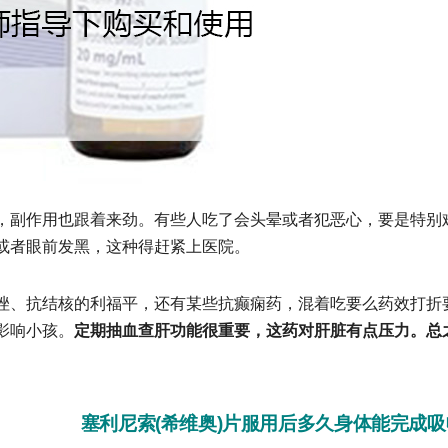
副作用也跟着来劲。有些人吃了会头晕或者犯恶心，要是特别
或者眼前发黑，这种得赶紧上医院。
、抗结核的利福平，还有某些抗癫痫药，混着吃要么药效打折
影响小孩。
定期抽血查肝功能很重要，这药对肝脏有点压力。总
塞利尼索(希维奥)片服用后多久身体能完成