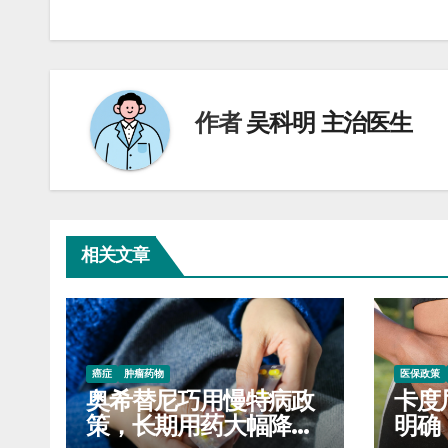
章
导
航
作者
吴科明 主治医生
相关文章
癌症
肿瘤药物
医保政策
奥希替尼巧用慢特病政
卡度
策，长期用药大幅降低
明确