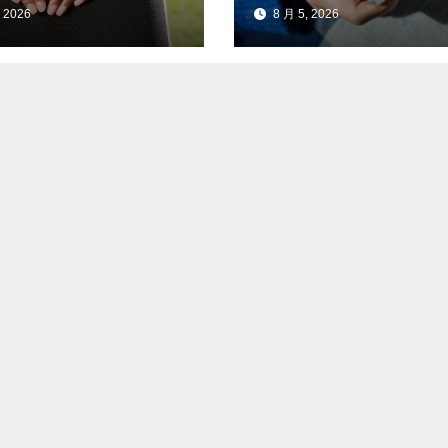
对照查看
阿魏化痞膏外用减
 2026
8 月 5, 2026
服药量的实操案例