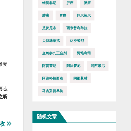
维莫非尼
肝癌
肠癌
肺癌
胃癌
舒尼替尼
艾伏尼布
西米普利单抗
贝伐珠单抗
达沙替尼
金刺参九正合剂
阿培利司
难受
阿昔替尼
阿法替尼
阿西米尼
阿达格拉西布
阿那莫林
要么
马吉妥昔单抗
之听
随机文章
吸收