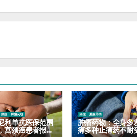
癌症
肿瘤药物
癌症
肿瘤药物
尼利单抗医保范围
肿瘤药物：全身多
，宫颈癌患者报销
痛多种止痛药不耐