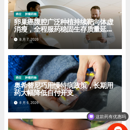
癌症
肿瘤药物
卵巢癌腹腔广泛种植持续靶向体虚
消瘦，全程服药稳固生存质量延缓
进展
8 月 7, 2026
癌症
肿瘤药物
奥希替尼巧用慢特病政策，长期用
药大幅降低自付开支
8 月 6, 2026
这款药有优惠吗