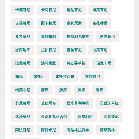
卡博替尼
卡马替尼
厄达替尼
司美替尼
吉瑞替尼
图卡替尼
塞利尼索
奎扎替尼
奥希替尼
奥拉帕利
度伐利尤单抗
恩曲替尼
恩西地平
拉帕替尼
普拉替尼
曲美替尼
比美替尼
泊马度胺
特立妥单抗
瑞戈非尼
痛风
米托坦
索托拉西布
索拉非尼
维莫非尼
肝癌
肠癌
肺癌
胃癌
舒尼替尼
艾伏尼布
西米普利单抗
贝伐珠单抗
达沙替尼
金刺参九正合剂
阿培利司
阿昔替尼
阿法替尼
阿西米尼
阿达格拉西布
阿那莫林