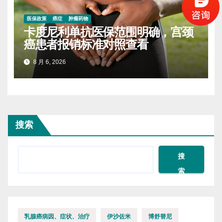
医保政策
癌症
肿瘤药物
卡度尼利单抗医保范围明确，宫颈
癌患者报销标准对照查看
8 月 6, 2026
搜索
搜
索
乳腺癌病因、症状、治疗
伊沙佐米
博舒替尼