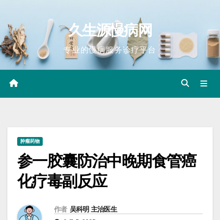
Skip
to
久生源慢病网
content
专业的慢病服务诊疗平台
肿瘤药物
参一胶囊防治中晚期食管癌
化疗毒副反应
作者
吴科明 主治医生