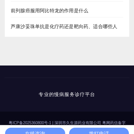
前列腺癌服用阿比特龙的作用是什么
芦康沙妥珠单抗是化疗药还是靶向药、适合哪些人
专业的慢病服务诊疗平台
粤ICP备2025360800号-1
|
深圳市久生源药业有限公司 粤网药信备字
（2025）第00114号
在线咨询
拨打电话