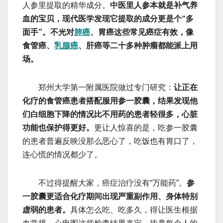
人参里提取的精华成分。
中医里人参本就是补气养
血的宝贝，现代医学发现它提取的成分更是个“多
面手”。不光对
肺癌
、胃癌这些常见癌症有效，像
食管癌、
乳腺癌
、肝癌等二十多种肿瘤都能派上用
场。
郑州大学第一附属医院做过专门研究：
让正在
化疗的食管癌患者搭配服用参一胶囊，结果发现他
们白细胞下降的情况比不用药的患者轻很多，心脏
功能也保护得更好。
更让人惊喜的是，吃参一胶囊
的患者普遍反映没那么恶心了，吃饭也有胃口了，
连心慌的情况都少了。
不过得提醒大家，癌症治疗没有“万能药”。
参
一胶囊更适合化疗期间出现严重副作用、身体特别
虚弱的患者。
具体怎么吃、吃多久，得让医生根据