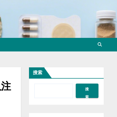
搜索
及注
搜
索