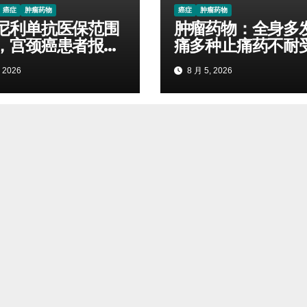
癌症
肿瘤药物
癌症
肿瘤药物
尼利单抗医保范围
肿瘤药物：全身多
，宫颈癌患者报销
痛多种止痛药不耐
对照查看
阿魏化痞膏外用减
 2026
8 月 5, 2026
服药量的实操案例