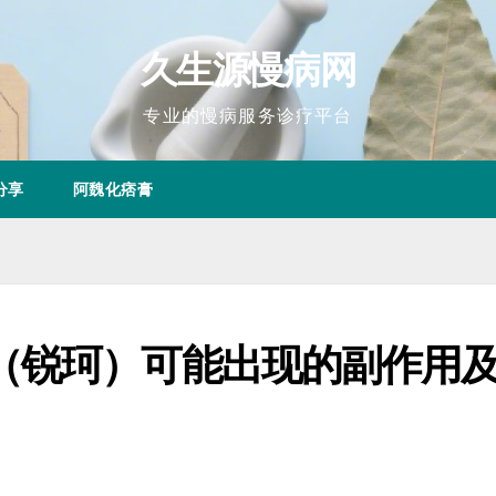
久生源慢病网
专业的慢病服务诊疗平台
分享
阿魏化痞膏
（锐珂）可能出现的副作用