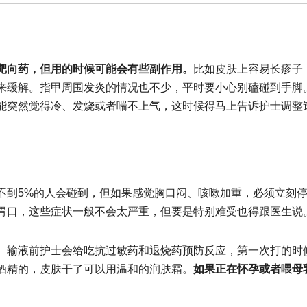
靶向药，但用的时候可能会有些副作用。
比如皮肤上容易长疹子
来缓解。指甲周围发炎的情况也不少，平时要小心别磕碰到手脚
能突然觉得冷、发烧或者喘不上气，这时候得马上告诉护士调整
到5%的人会碰到，但如果感觉胸口闷、咳嗽加重，必须立刻
胃口，这些症状一般不会太严重，但要是特别难受也得跟医生说
输液前护士会给吃抗过敏药和退烧药预防反应，第一次打的时
酒精的，皮肤干了可以用温和的润肤霜。
如果正在怀孕或者喂母