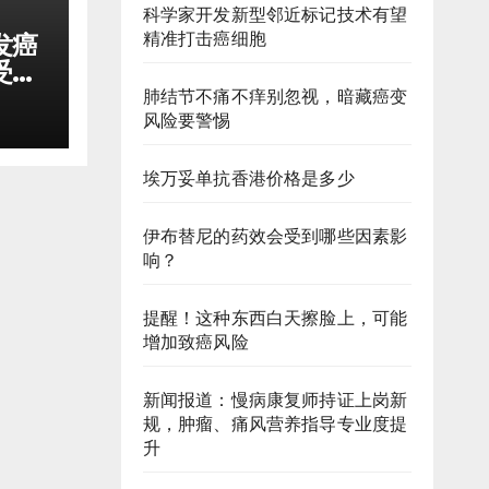
科学家开发新型邻近标记技术有望
精准打击癌细胞
发癌
受，
少口
肺结节不痛不痒别忽视，暗藏癌变
风险要警惕
埃万妥单抗香港价格是多少
伊布替尼的药效会受到哪些因素影
响？
提醒！这种东西白天擦脸上，可能
增加致癌风险
新闻报道：慢病康复师持证上岗新
规，肿瘤、痛风营养指导专业度提
升