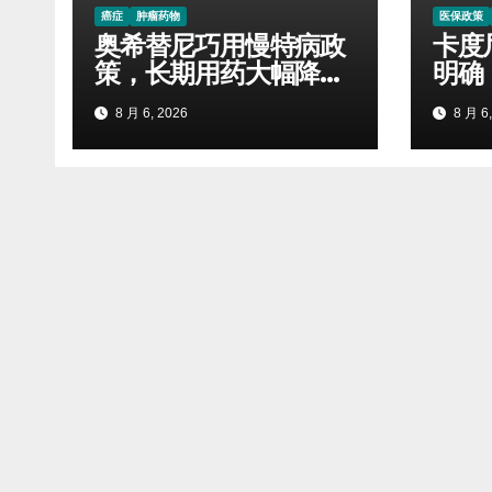
癌症
肿瘤药物
医保政策
奥希替尼巧用慢特病政
卡度
策，长期用药大幅降低
明确
自付开支
标准
8 月 6, 2026
8 月 6,