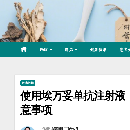
Skip
to
content
癌症
痛风
健康资讯
患者
肿瘤药物
使用埃万妥单抗注射液
意事项
作者
吴科明 主治医生