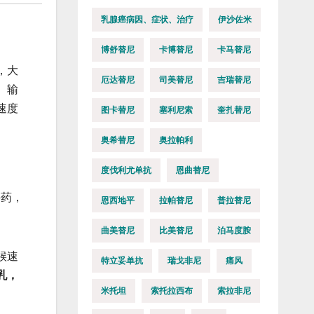
乳腺癌病因、症状、治疗
伊沙佐米
博舒替尼
卡博替尼
卡马替尼
，大
厄达替尼
司美替尼
吉瑞替尼
。输
速度
图卡替尼
塞利尼索
奎扎替尼
奥希替尼
奥拉帕利
度伐利尤单抗
恩曲替尼
停药，
恩西地平
拉帕替尼
普拉替尼
。
曲美替尼
比美替尼
泊马度胺
候速
特立妥单抗
瑞戈非尼
痛风
乳，
米托坦
索托拉西布
索拉非尼