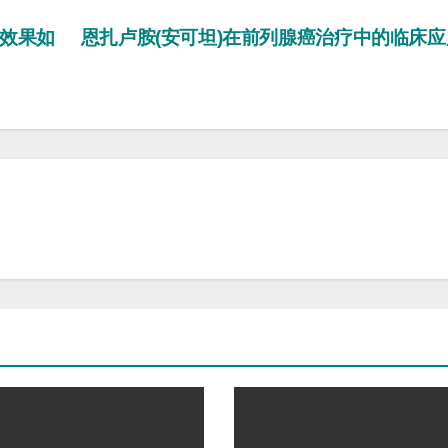
疗效果如
恩扎卢胺(安可坦)在前列腺癌治疗中的临床