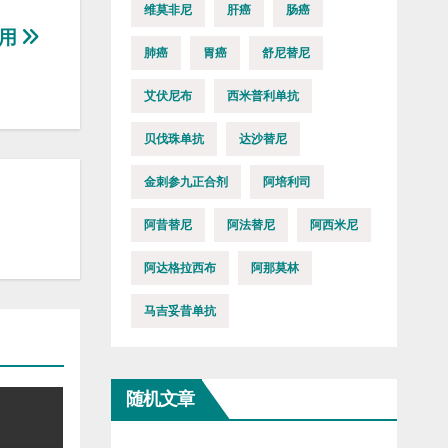
维莫非尼
肝癌
肠癌
应用
肺癌
胃癌
舒尼替尼
艾伏尼布
西米普利单抗
贝伐珠单抗
达沙替尼
金刺参九正合剂
阿培利司
阿昔替尼
阿法替尼
阿西米尼
阿达格拉西布
阿那莫林
马吉妥昔单抗
随机文章