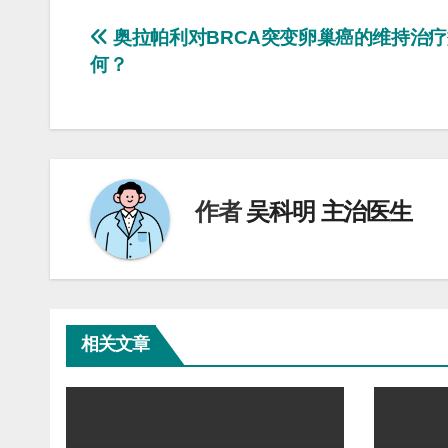
文
奥拉帕利对BRCA突变卵巢癌的维持治
何？
章
导
航
作者
吴科明 主治医生
相关文章