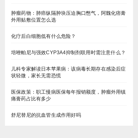
肿瘤药物：肺癌纵隔肿块压迫胸口憋气，阿魏化痞膏
外用贴敷位置怎么选
化疗后白细胞低有什么危险？
培唑帕尼与强效CYP3A4抑制剂联用时需注意什么？
儿科专家解读日本苹果病：该病毒长期存在感染后症
状轻微，家长无需恐慌
医保政策：职工慢病医保每年报销额度，肿瘤外用镇
痛膏药占比有多少
舒尼替尼的抗血管生成作用好吗