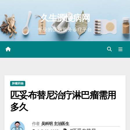
Skip
to
久生源慢病网
content
专业的慢病服务诊疗平台
肿瘤药物
匹妥布替尼治疗淋巴瘤需用
多久
作者
吴科明 主治医生