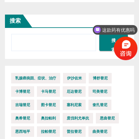
搜索
这款药有优惠吗
搜
索
乳腺癌病因、症状、治疗
伊沙佐米
博舒替尼
卡博替尼
卡马替尼
厄达替尼
司美替尼
吉瑞替尼
图卡替尼
塞利尼索
奎扎替尼
奥希替尼
奥拉帕利
度伐利尤单抗
恩曲替尼
恩西地平
拉帕替尼
普拉替尼
曲美替尼