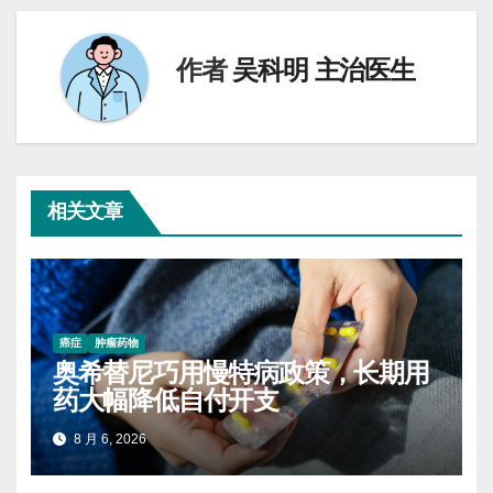
航
作者
吴科明 主治医生
相关文章
癌症
肿瘤药物
奥希替尼巧用慢特病政策，长期用
药大幅降低自付开支
8 月 6, 2026