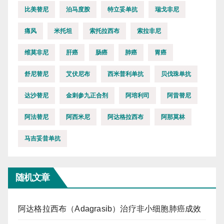
比美替尼
泊马度胺
特立妥单抗
瑞戈非尼
痛风
米托坦
索托拉西布
索拉非尼
维莫非尼
肝癌
肠癌
肺癌
胃癌
舒尼替尼
艾伏尼布
西米普利单抗
贝伐珠单抗
达沙替尼
金刺参九正合剂
阿培利司
阿昔替尼
阿法替尼
阿西米尼
阿达格拉西布
阿那莫林
马吉妥昔单抗
随机文章
阿达格拉西布（Adagrasib）治疗非小细胞肺癌成效