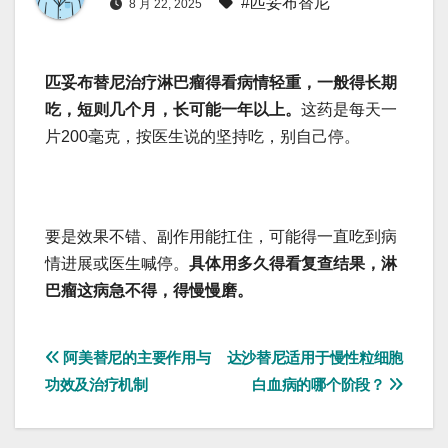
#匹妥布替尼
8 月 22, 2025
匹妥布替尼治疗淋巴瘤得看病情轻重，一般得长期
吃，短则几个月，长可能一年以上。
这药是每天一
片200毫克，按医生说的坚持吃，别自己停。
要是效果不错、副作用能扛住，可能得一直吃到病
情进展或医生喊停。
具体用多久得看复查结果，淋
巴瘤这病急不得，得慢慢磨。
文
阿美替尼的主要作用与
达沙替尼适用于慢性粒细胞
功效及治疗机制
白血病的哪个阶段？
章
导