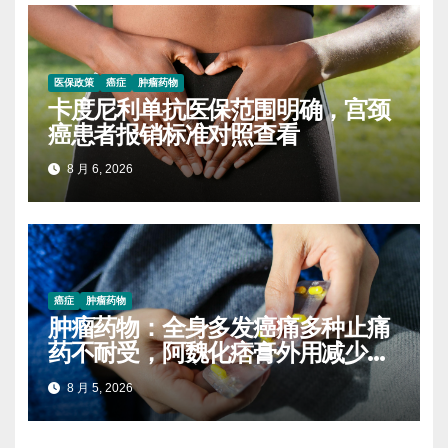
医保政策
癌症
肿瘤药物
卡度尼利单抗医保范围明确，宫颈
癌患者报销标准对照查看
8 月 6, 2026
癌症
肿瘤药物
肿瘤药物：全身多发癌痛多种止痛
药不耐受，阿魏化痞膏外用减少口
服药量的实操案例
8 月 5, 2026