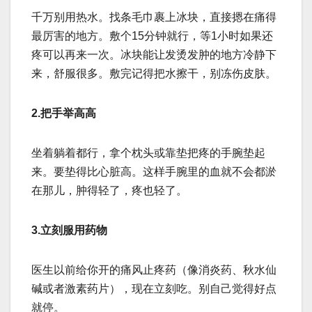
千万别用热水。找条毛巾裹上冰块，直接摁在痛得
最厉害的地方。敷个15分钟就行，等1小时如果还
疼可以再来一次。冰块能让发烫发肿的地方冷静下
来，舒服很多。敷完记得把水擦干，别冻伤皮肤。
2.把手举高高
坐着躺着都行，拿个枕头或靠垫把疼的手腕垫起
来。要垫得比心脏高。这样手腕里的血就不会都淤
在那儿，肿得轻了，疼也轻了。
3.立刻服用药物
医生以前给你开的痛风止疼药（像消炎药、秋水仙
碱或者激素药片），现在立刻吃。别自己觉得好点
就停。