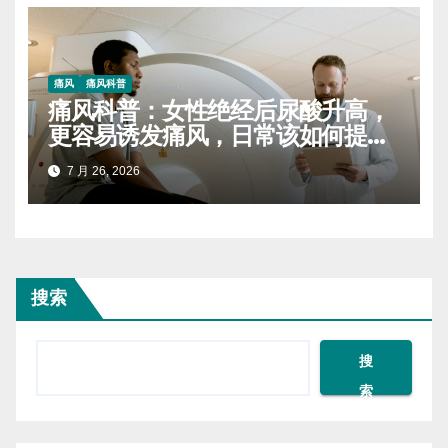
痛风
痛风科普
痛风科普：女性绝经后尿酸升高，
更容易诱发痛风，日常该如何提前
干预
7 月 26, 2026
搜索
搜
索