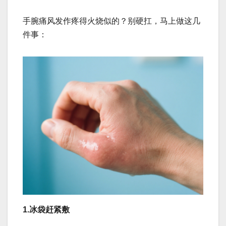
手腕痛风发作疼得火烧似的？别硬扛，马上做这几
件事：
1.冰袋赶紧敷