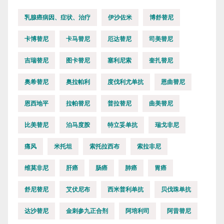
乳腺癌病因、症状、治疗
伊沙佐米
博舒替尼
卡博替尼
卡马替尼
厄达替尼
司美替尼
吉瑞替尼
图卡替尼
塞利尼索
奎扎替尼
奥希替尼
奥拉帕利
度伐利尤单抗
恩曲替尼
恩西地平
拉帕替尼
普拉替尼
曲美替尼
比美替尼
泊马度胺
特立妥单抗
瑞戈非尼
痛风
米托坦
索托拉西布
索拉非尼
维莫非尼
肝癌
肠癌
肺癌
胃癌
舒尼替尼
艾伏尼布
西米普利单抗
贝伐珠单抗
达沙替尼
金刺参九正合剂
阿培利司
阿昔替尼