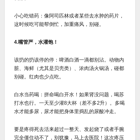
小心吃错药：像阿司匹林或者某些去水肿的药片，
这时候吃可能帮倒忙，加重痛风，别碰。
4.嘴管严，水灌饱！
该扔的扔该停的停：啤酒白酒一滴都别沾。动物内
脏、海鲜（尤其是贝壳类）、浓肉汤火锅汤，碰都
别碰。红肉也少点吃。
白水当药喝：拼命喝白开水！如果肾没问题，喝苏
打水也行。一天至少灌8大杯（差不多2升）。多喝
水才能多尿，尿才能把身体里捣乱的尿酸冲走。
要是疼得死去活来超过一整天、发起烧了或者手腕
完全僵住动不了，别犹豫，马上去医院！这次疼压