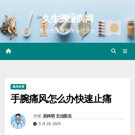
Skip
to
久生源慢病网
content
专业的慢病服务诊疗平台
痛风科普
手腕痛风怎么办快速止痛
作者
吴科明 主治医生
5 月 29, 2025