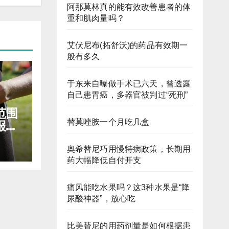
阿那莫林真的能有效改善患者的体
重和肌肉量吗？
艾伏尼布(拓舒沃)的药品有效期一
般有多久
于东来自曝做手术已六天，曾透露
自己患胃癌，多器官被判过“死刑”
范围
替莫唑胺一个月吃几盒
报销
奥希替尼巧用慢特病政策，长期用
药大幅降低自付开支
痛风能吃水果吗？这3种水果是“降
尿酸神器”，放心吃
比美替尼的用药剂量是如何根据患