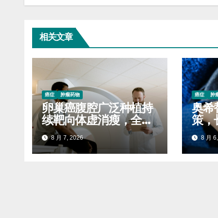
相关文章
癌症
肿瘤药物
癌症
肿
卵巢癌腹腔广泛种植持
奥希
续靶向体虚消瘦，全程
策，
服药稳固生存质量延缓
自付
8 月 7, 2026
8 月 6,
进展