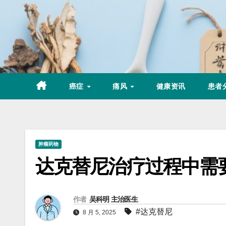
Skip
to
content
癌症
痛风
健康资讯
患者
肿瘤药物
达克替尼治疗过程中需
作者
吴科明 主治医生
#达克替尼
8 月 5, 2025