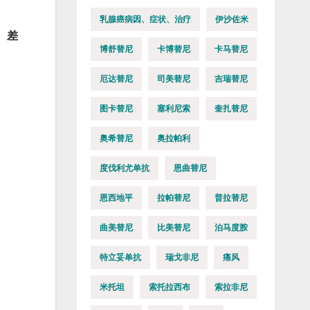
乳腺癌病因、症状、治疗
伊沙佐米
。差
博舒替尼
卡博替尼
卡马替尼
厄达替尼
司美替尼
吉瑞替尼
图卡替尼
塞利尼索
奎扎替尼
奥希替尼
奥拉帕利
度伐利尤单抗
恩曲替尼
恩西地平
拉帕替尼
普拉替尼
曲美替尼
比美替尼
泊马度胺
特立妥单抗
瑞戈非尼
痛风
米托坦
索托拉西布
索拉非尼