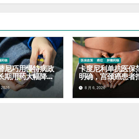
瘤药物
医保政策
癌症
肿瘤药物
替尼巧用慢特病政
卡度尼利单抗医保
长期用药大幅降低
明确，宫颈癌患者
开支
标准对照查看
 2026
8 月 6, 2026