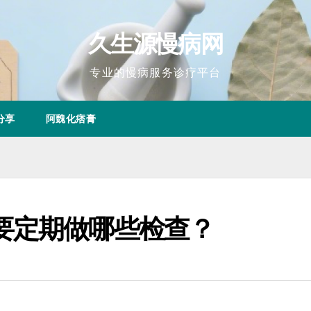
久生源慢病网
专业的慢病服务诊疗平台
分享
阿魏化痞膏
要定期做哪些检查？