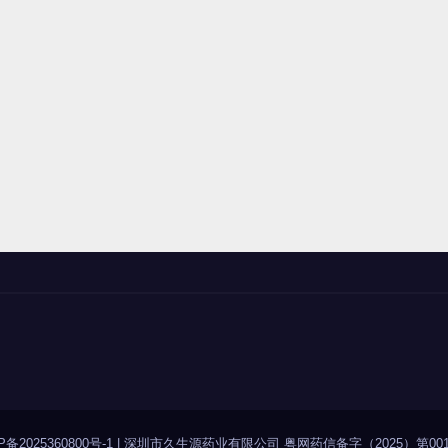
P备2025360800号-1
|
深圳市久生源药业有限公司 粤网药信备字（2025）第001