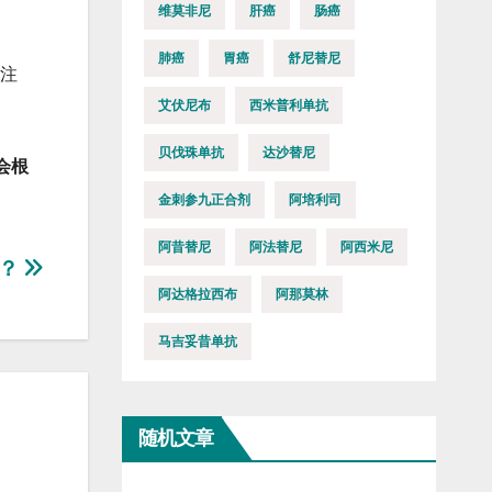
维莫非尼
肝癌
肠癌
肺癌
胃癌
舒尼替尼
注
艾伏尼布
西米普利单抗
贝伐珠单抗
达沙替尼
会根
金刺参九正合剂
阿培利司
阿昔替尼
阿法替尼
阿西米尼
求？
阿达格拉西布
阿那莫林
马吉妥昔单抗
随机文章