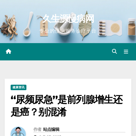
Skip
to
久生源慢病网
content
专业的慢病服务诊疗平台
健康资讯
“尿频尿急”是前列腺增生还
是癌？别混淆
作者
站点编辑