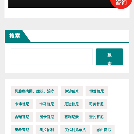
搜索
搜
索
乳腺癌病因、症状、治疗
伊沙佐米
博舒替尼
卡博替尼
卡马替尼
厄达替尼
司美替尼
吉瑞替尼
图卡替尼
塞利尼索
奎扎替尼
奥希替尼
奥拉帕利
度伐利尤单抗
恩曲替尼