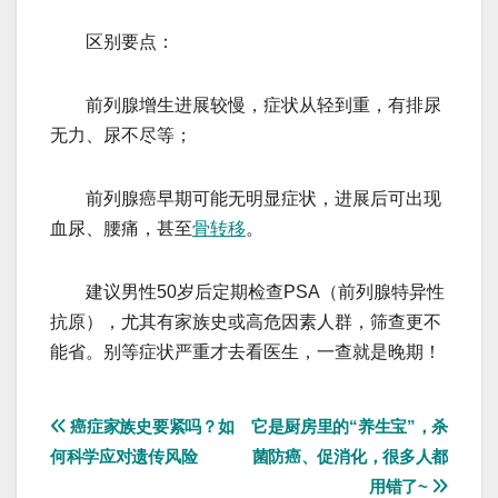
区别要点：
前列腺增生进展较慢，症状从轻到重，有排尿
无力、尿不尽等；
前列腺癌早期可能无明显症状，进展后可出现
血尿、腰痛，甚至
骨转移
。
建议男性50岁后定期检查PSA（前列腺特异性
抗原），尤其有家族史或高危因素人群，筛查更不
能省。别等症状严重才去看医生，一查就是晚期！
文
癌症家族史要紧吗？如
它是厨房里的“养生宝”，杀
何科学应对遗传风险
菌防癌、促消化，很多人都
章
用错了~