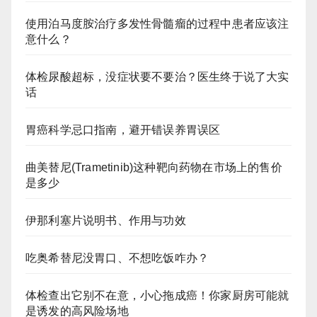
使用泊马度胺治疗多发性骨髓瘤的过程中患者应该注
意什么？
体检尿酸超标，没症状要不要治？医生终于说了大实
话
胃癌科学忌口指南，避开错误养胃误区
曲美替尼(Trametinib)这种靶向药物在市场上的售价
是多少
伊那利塞片说明书、作用与功效
吃奥希替尼没胃口、不想吃饭咋办？
体检查出它别不在意，小心拖成癌！你家厨房可能就
是诱发的高风险场地