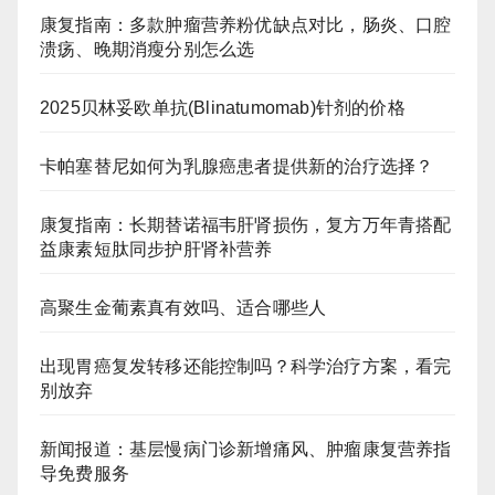
康复指南：多款肿瘤营养粉优缺点对比，肠炎、口腔
溃疡、晚期消瘦分别怎么选
2025贝林妥欧单抗(Blinatumomab)针剂的价格
卡帕塞替尼如何为乳腺癌患者提供新的治疗选择？
康复指南：长期替诺福韦肝肾损伤，复方万年青搭配
益康素短肽同步护肝肾补营养
高聚生金葡素真有效吗、适合哪些人
出现胃癌复发转移还能控制吗？科学治疗方案，看完
别放弃
新闻报道：基层慢病门诊新增痛风、肿瘤康复营养指
导免费服务