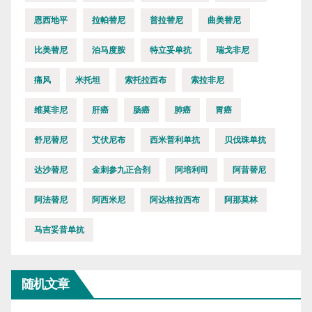
恩西地平
拉帕替尼
普拉替尼
曲美替尼
比美替尼
泊马度胺
特立妥单抗
瑞戈非尼
痛风
米托坦
索托拉西布
索拉非尼
维莫非尼
肝癌
肠癌
肺癌
胃癌
舒尼替尼
艾伏尼布
西米普利单抗
贝伐珠单抗
达沙替尼
金刺参九正合剂
阿培利司
阿昔替尼
阿法替尼
阿西米尼
阿达格拉西布
阿那莫林
马吉妥昔单抗
随机文章