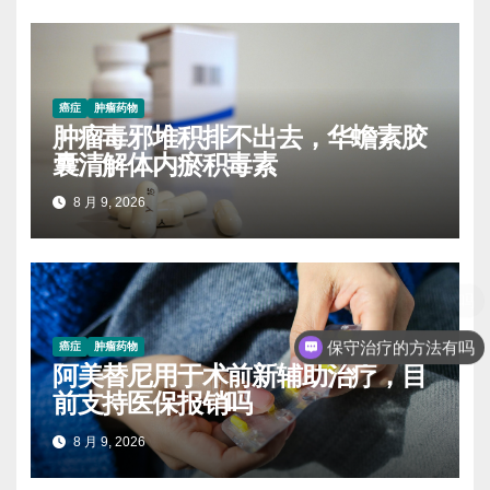
癌症
肿瘤药物
肿瘤毒邪堆积排不出去，华蟾素胶
囊清解体内瘀积毒素
8 月 9, 2026
保守治疗的方法有吗
癌症
肿瘤药物
阿美替尼用于术前新辅助治疗，目
前支持医保报销吗
8 月 9, 2026