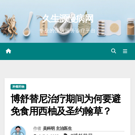
Skip
to
久生源慢病网
content
专业的慢病服务诊疗平台
肿瘤药物
博舒替尼治疗期间为何要避
免食用西柚及圣约翰草？
作者
吴科明 主治医生