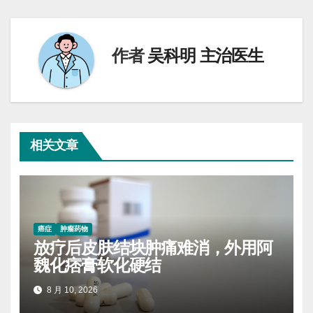
航
作者
吴科明 主治医生
相关文章
癌症
肿瘤药物
放疗后皮肤结块肿痛难消，外用阿
魏化痞膏软化硬结
8 月 10, 2026