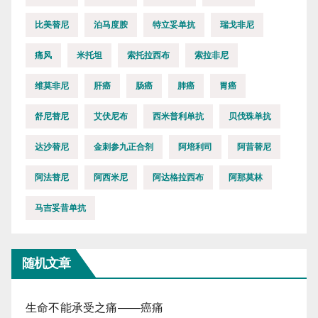
比美替尼
泊马度胺
特立妥单抗
瑞戈非尼
痛风
米托坦
索托拉西布
索拉非尼
维莫非尼
肝癌
肠癌
肺癌
胃癌
舒尼替尼
艾伏尼布
西米普利单抗
贝伐珠单抗
达沙替尼
金刺参九正合剂
阿培利司
阿昔替尼
阿法替尼
阿西米尼
阿达格拉西布
阿那莫林
马吉妥昔单抗
随机文章
生命不能承受之痛——癌痛