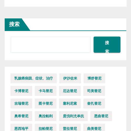
搜索
搜
索
乳腺癌病因、症状、治疗
伊沙佐米
博舒替尼
卡博替尼
卡马替尼
厄达替尼
司美替尼
吉瑞替尼
图卡替尼
塞利尼索
奎扎替尼
奥希替尼
奥拉帕利
度伐利尤单抗
恩曲替尼
恩西地平
拉帕替尼
普拉替尼
曲美替尼