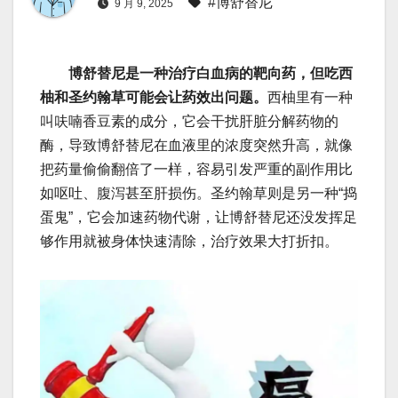
#博舒替尼
9 月 9, 2025
博舒替尼是一种治疗白血病的靶向药，但吃西
柚和圣约翰草可能会让药效出问题。
西柚里有一种
叫呋喃香豆素的成分，它会干扰肝脏分解药物的
酶，导致博舒替尼在血液里的浓度突然升高，就像
把药量偷偷翻倍了一样，容易引发严重的副作用比
如呕吐、腹泻甚至肝损伤。圣约翰草则是另一种“捣
蛋鬼”，它会加速药物代谢，让博舒替尼还没发挥足
够作用就被身体快速清除，治疗效果大打折扣。