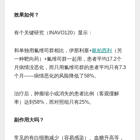
​​效果如何？​​
有个关键研究（INAVO120）显示：
和单独用氟维司群相比，伊那利塞+
哌柏西利
（另
一种靶向药）+氟维司群一起用，患者​​平均17.2个
月病情没恶化​​，而只用氟维司群的患者平均只有7.3
个月——病情恶化的风险降低了58%。
治疗后，肿瘤缩小或消失的患者比例（客观缓解
率）达到58%，而对照组只有25%。
​​副作用大吗？​​
常见的有白细胞减少（容易感染）、血糖升高等，