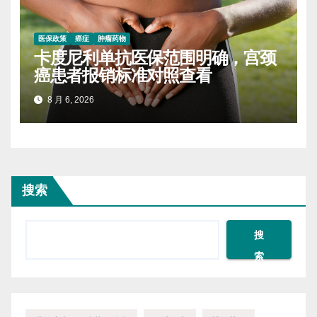
医保政策
癌症
肿瘤药物
卡度尼利单抗医保范围明确，宫颈
癌患者报销标准对照查看
8 月 6, 2026
搜索
搜
索