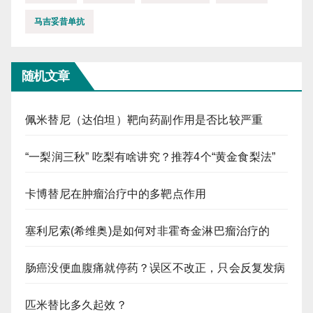
马吉妥昔单抗
随机文章
佩米替尼（达伯坦）靶向药副作用是否比较严重
“一梨润三秋” 吃梨有啥讲究？推荐4个“黄金食梨法”
卡博替尼在肿瘤治疗中的多靶点作用
塞利尼索(希维奥)是如何对非霍奇金淋巴瘤治疗的
肠癌没便血腹痛就停药？误区不改正，只会反复发病
匹米替比多久起效？