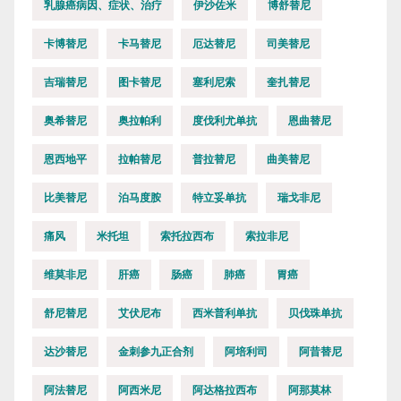
乳腺癌病因、症状、治疗
伊沙佐米
博舒替尼
卡博替尼
卡马替尼
厄达替尼
司美替尼
吉瑞替尼
图卡替尼
塞利尼索
奎扎替尼
奥希替尼
奥拉帕利
度伐利尤单抗
恩曲替尼
恩西地平
拉帕替尼
普拉替尼
曲美替尼
比美替尼
泊马度胺
特立妥单抗
瑞戈非尼
痛风
米托坦
索托拉西布
索拉非尼
维莫非尼
肝癌
肠癌
肺癌
胃癌
舒尼替尼
艾伏尼布
西米普利单抗
贝伐珠单抗
达沙替尼
金刺参九正合剂
阿培利司
阿昔替尼
阿法替尼
阿西米尼
阿达格拉西布
阿那莫林