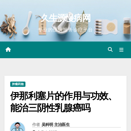
Skip
to
久生源慢病网
content
专业的慢病服务诊疗平台
肿瘤药物
伊那利塞片的作用与功效、
能治三阴性乳腺癌吗
作者
吴科明 主治医生