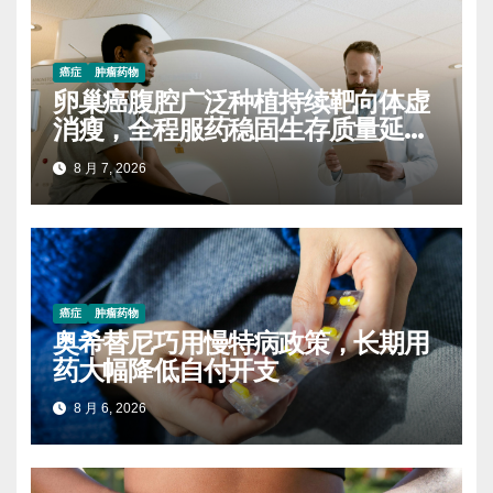
癌症
肿瘤药物
卵巢癌腹腔广泛种植持续靶向体虚
消瘦，全程服药稳固生存质量延缓
进展
8 月 7, 2026
癌症
肿瘤药物
奥希替尼巧用慢特病政策，长期用
药大幅降低自付开支
8 月 6, 2026