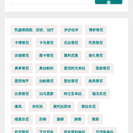
索
乳腺癌病因、症状、治疗
伊沙佐米
博舒替尼
卡博替尼
卡马替尼
厄达替尼
司美替尼
吉瑞替尼
图卡替尼
塞利尼索
奎扎替尼
奥希替尼
奥拉帕利
度伐利尤单抗
恩曲替尼
恩西地平
拉帕替尼
普拉替尼
曲美替尼
比美替尼
泊马度胺
特立妥单抗
瑞戈非尼
痛风
米托坦
索托拉西布
索拉非尼
维莫非尼
肝癌
肠癌
肺癌
胃癌
舒尼替尼
艾伏尼布
西米普利单抗
贝伐珠单抗