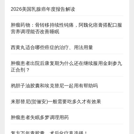
2026美国乳腺癌年度报告解读
肿瘤药物：骨转移持续性钝痛，阿魏化痞膏搭配口服
营养调理能否改善睡眠
西黄丸适合哪些癌症的治疗、用法用量
肿瘤患者出院后康复期为什么还在继续服用金刺参九
正合剂？
鸦胆子油胶囊和埃克替尼一起用有帮助吗
来那替尼(贺俪安)一般需要吃多久才有效果
肿瘤患者失眠多梦调理用药
复方万年青胶囊，术后化疗真选择！