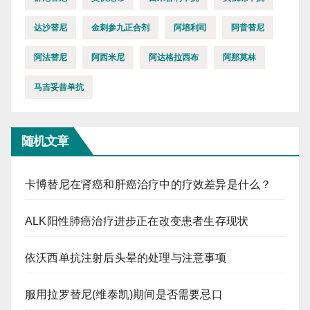
达沙替尼
金刺参九正合剂
阿培利司
阿昔替尼
阿法替尼
阿西米尼
阿达格拉西布
阿那莫林
马吉妥昔单抗
随机文章
卡博替尼在肾癌和肝癌治疗中的疗效差异是什么？
ALK阳性肺癌治疗进步正在改变患者生存现状
依沃西单抗注射后头晕的处理与注意事项
服用拉罗替尼(维泰凯)期间是否需要忌口