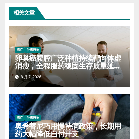
相关文章
癌症
肿瘤药物
卵巢癌腹腔广泛种植持续靶向体虚
消瘦，全程服药稳固生存质量延缓
进展
8 月 7, 2026
癌症
肿瘤药物
奥希替尼巧用慢特病政策，长期用
药大幅降低自付开支