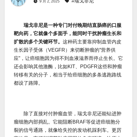
#瑞戈非尼
9 月 2, 2025
瑞戈非尼是一种专门对付晚期结直肠癌的口服
靶向药，它就像个多面手，能同时干扰肿瘤生长和
扩散的多个关键环节。
这种药主要靠抑制血管内皮
生长因子受体（VEGFR）来切断肿瘤的”营养供
应”，让癌细胞因为得不到血液滋养而停止生长。它
还会影响其他激酶，比如KIT、PDGFR这些和肿瘤
转移有关的分子，相当于给癌细胞的多条逃跑路线
都设了路障。
除了直接对付肿瘤血管，瑞戈非尼还能钻进肿
瘤细胞内部捣乱。它能阻断BRAF等促进癌细胞分
裂的信号通路，就像给失控的发动机踩刹车。更厉