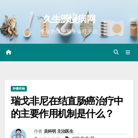
Skip
to
久生源慢病网
content
专业的慢病服务诊疗平台
肿瘤药物
瑞戈非尼在结直肠癌治疗中
的主要作用机制是什么？
作者
吴科明 主治医生