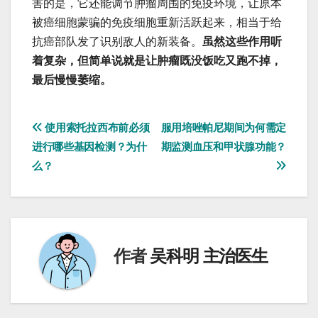
害的是，它还能调节肿瘤周围的免疫环境，让原本
被癌细胞蒙骗的免疫细胞重新活跃起来，相当于给
抗癌部队发了识别敌人的新装备。
虽然这些作用听
着复杂，但简单说就是让肿瘤既没饭吃又跑不掉，
最后慢慢萎缩。
文
使用索托拉西布前必须
服用培唑帕尼期间为何需定
进行哪些基因检测？为什
期监测血压和甲状腺功能？
章
么？
导
航
作者
吴科明 主治医生