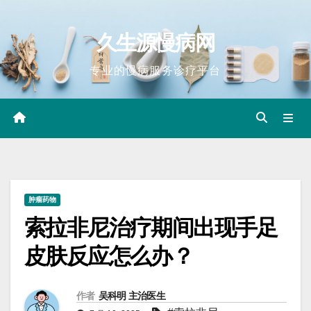
Skip
to
久生源慢病网
content
专业的慢病服务诊疗平台
肿瘤药物
索拉非尼治疗期间出现手足
皮肤反应怎么办？
作者
吴科明 主治医生