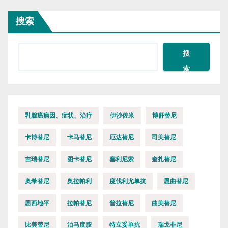
搜索
搜
索
乳腺癌病因、症状、治疗
伊沙佐米
博舒替尼
卡博替尼
卡马替尼
厄达替尼
司美替尼
吉瑞替尼
图卡替尼
塞利尼索
奎扎替尼
奥希替尼
奥拉帕利
度伐利尤单抗
恩曲替尼
恩西地平
拉帕替尼
普拉替尼
曲美替尼
比美替尼
泊马度胺
特立妥单抗
瑞戈非尼