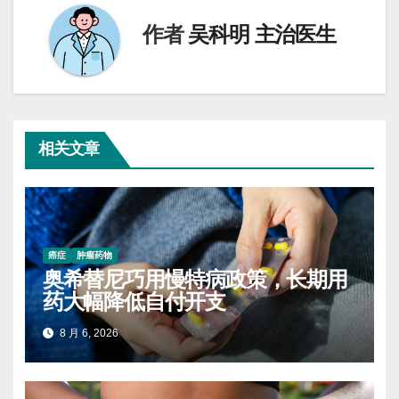
航
作者
吴科明 主治医生
相关文章
癌症
肿瘤药物
奥希替尼巧用慢特病政策，长期用
药大幅降低自付开支
8 月 6, 2026