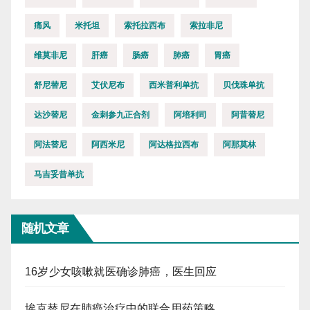
痛风
米托坦
索托拉西布
索拉非尼
维莫非尼
肝癌
肠癌
肺癌
胃癌
舒尼替尼
艾伏尼布
西米普利单抗
贝伐珠单抗
达沙替尼
金刺参九正合剂
阿培利司
阿昔替尼
阿法替尼
阿西米尼
阿达格拉西布
阿那莫林
马吉妥昔单抗
随机文章
16岁少女咳嗽就医确诊肺癌，医生回应
埃克替尼在肺癌治疗中的联合用药策略