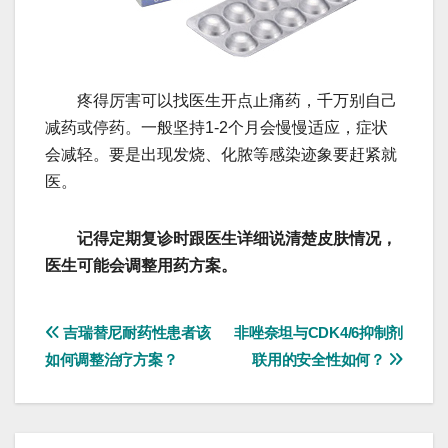
疼得厉害可以找医生开点止痛药，千万别自己
减药或停药。一般坚持1-2个月会慢慢适应，症状
会减轻。要是出现发烧、化脓等感染迹象要赶紧就
医。
记得定期复诊时跟医生详细说清楚皮肤情况，
医生可能会调整用药方案。
文
吉瑞替尼耐药性患者该
非唑奈坦与CDK4/6抑制剂
如何调整治疗方案？
联用的安全性如何？
章
导