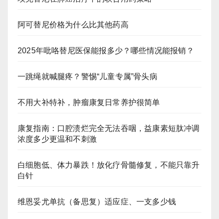
阿可替尼价格为什么比其他药高
2025年吡咯替尼医保能报多少？哪些情况能报销？
一跳绳就喊腿疼？警惕“儿童专属”骨头病
不用大补特补，肿瘤康复日常养护很简单
康复指南：口腔溃烂完全无法吞咽，益康素短肽冲调
浓度多少更温和不刺激
白细胞低、体力暴跌！放化疗骨髓修复，不能只靠升
白针
维恩妥尤单抗（备思复）适应症、一支多少钱