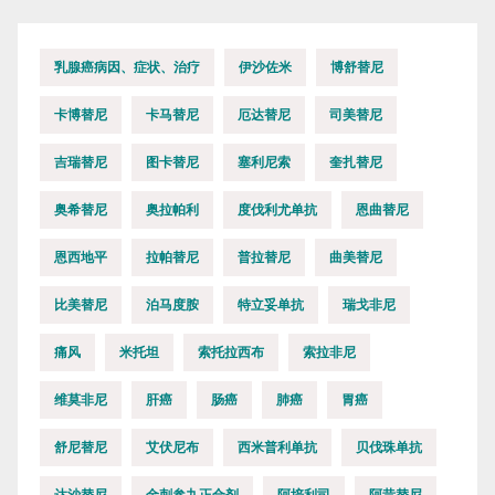
乳腺癌病因、症状、治疗
伊沙佐米
博舒替尼
卡博替尼
卡马替尼
厄达替尼
司美替尼
吉瑞替尼
图卡替尼
塞利尼索
奎扎替尼
奥希替尼
奥拉帕利
度伐利尤单抗
恩曲替尼
恩西地平
拉帕替尼
普拉替尼
曲美替尼
比美替尼
泊马度胺
特立妥单抗
瑞戈非尼
痛风
米托坦
索托拉西布
索拉非尼
维莫非尼
肝癌
肠癌
肺癌
胃癌
舒尼替尼
艾伏尼布
西米普利单抗
贝伐珠单抗
达沙替尼
金刺参九正合剂
阿培利司
阿昔替尼