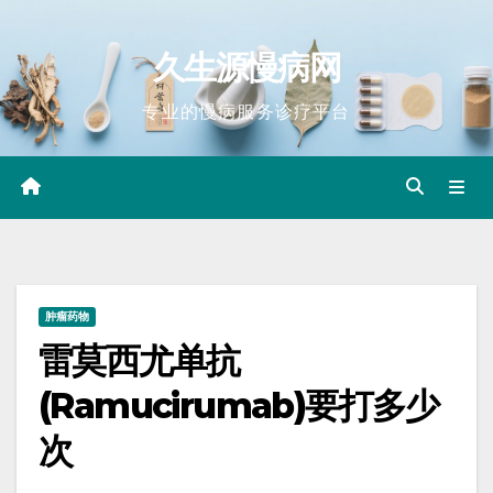
Skip
to
久生源慢病网
content
专业的慢病服务诊疗平台
肿瘤药物
雷莫西尤单抗
(Ramucirumab)要打多少
次