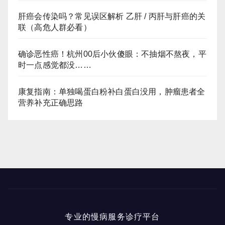
肝癌会传染吗？常见误区解析 乙肝 / 丙肝与肝癌的关
联（高危人群必看）
确诊恶性癌！杭州00后小伙傻眼：不抽烟不熬夜，平
时一点感觉都没……
康复指南：单独喝蛋白粉补白蛋白没用，肿瘤患者全
营养补充正确思路
专业的慢病服务诊疗平台