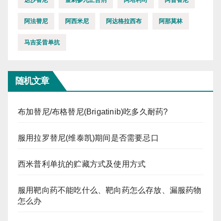
阿法替尼
阿西米尼
阿达格拉西布
阿那莫林
马吉妥昔单抗
随机文章
布加替尼/布格替尼(Brigatinib)吃多久耐药?
服用拉罗替尼(维泰凯)期间是否需要忌口
西米普利单抗的贮藏方式及使用方式
服用靶向药不能吃什么、靶向药怎么存放、漏服药物
怎么办