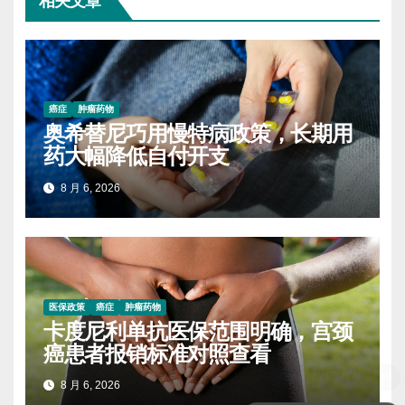
相关文章
癌症
肿瘤药物
奥希替尼巧用慢特病政策，长期用
药大幅降低自付开支
8 月 6, 2026
医保政策
癌症
肿瘤药物
卡度尼利单抗医保范围明确，宫颈
癌患者报销标准对照查看
8 月 6, 2026