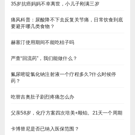
35岁抗癌妈妈不幸离世，小儿子刚满三岁
痛风科普：尿酸降不下去反复关节痛，日常饮食到底
要避开哪几类食物？
赫塞汀使用期间不能吃桔子吗
严查“回流药”，我们能做什么？
氟尿嘧啶氯化钠注射液一个疗程多久?什么时候停
药？
吃替吉奥肚子剧烈疼痛怎么办
父亲58岁，化疗方案四次培美+顺铂。21天一个周期
卡博替尼是否已纳入医保范围？