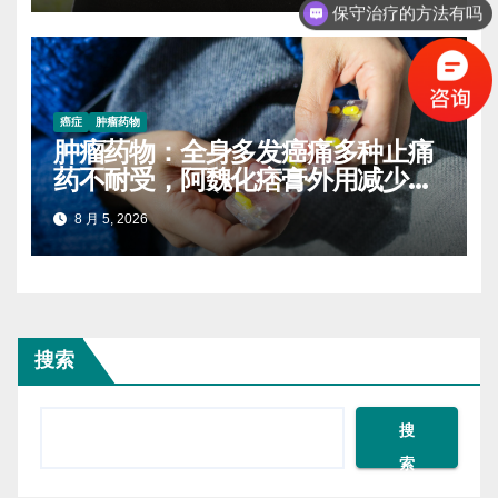
保守治疗的方法有吗
癌症
肿瘤药物
肿瘤药物：全身多发癌痛多种止痛
药不耐受，阿魏化痞膏外用减少口
服药量的实操案例
8 月 5, 2026
搜索
搜
索