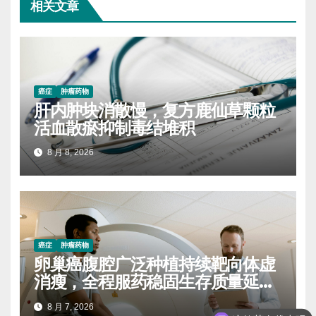
相关文章
癌症
肿瘤药物
肝内肿块消散慢，复方鹿仙草颗粒
活血散瘀抑制毒结堆积
8 月 8, 2026
癌症
肿瘤药物
卵巢癌腹腔广泛种植持续靶向体虚
消瘦，全程服药稳固生存质量延缓
进展
这款药有优惠吗
8 月 7, 2026