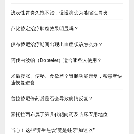
浅表性胃炎久拖不治，慢慢演变为萎缩性胃炎
芦比替定治疗肺癌效果明显吗？
伊布替尼治疗期间出现出血症状该怎么办？
阿伐曲波帕（Doptelet）适合哪些人使用？
术后腹胀、便秘、食欲差？胃肠功能康复，帮患者快
速恢复进食
普拉替尼停药后是否会导致病情反复？
索托拉西布属于第几代靶向药及临床应用地位
当心！这些“养生热饮”竟是蛀牙“加速器”