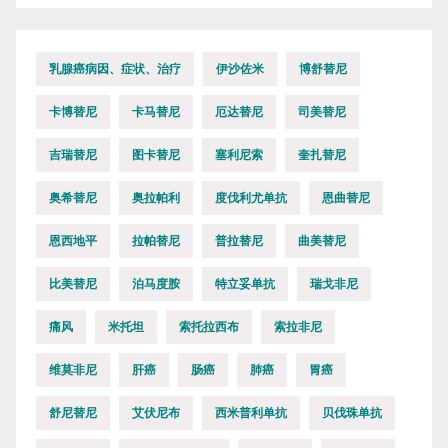
乳腺癌病因、症状、治疗
伊沙佐米
博舒替尼
卡博替尼
卡马替尼
厄达替尼
司美替尼
吉瑞替尼
图卡替尼
塞利尼索
奎扎替尼
奥希替尼
奥拉帕利
度伐利尤单抗
恩曲替尼
恩西地平
拉帕替尼
普拉替尼
曲美替尼
比美替尼
泊马度胺
特立妥单抗
瑞戈非尼
痛风
米托坦
索托拉西布
索拉非尼
维莫非尼
肝癌
肠癌
肺癌
胃癌
舒尼替尼
艾伏尼布
西米普利单抗
贝伐珠单抗