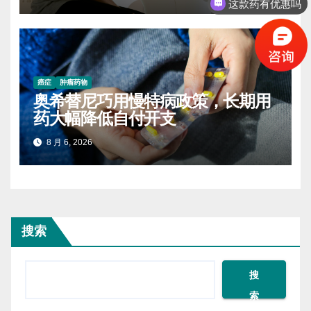
保守治疗的方法有吗
癌症
肿瘤药物
奥希替尼巧用慢特病政策，长期用
药大幅降低自付开支
8 月 6, 2026
搜索
搜
索