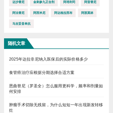
达沙替尼
金刺参九正合剂
阿培利司
阿昔替尼
阿法替尼
阿西米尼
阿达格拉西布
阿那莫林
马吉妥昔单抗
随机文章
2025年达拉非尼纳入医保后的实际价格多少
食管癌治疗应根据分期选择合适方案
恩曲替尼（罗圣全）怎么服用更科学，频率和剂量如
何安排
肿瘤手术切除无残留，为什么短短一年出现新发转移
灶