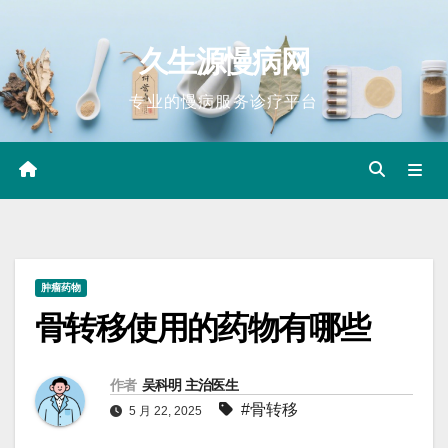
Skip
to
久生源慢病网
content
专业的慢病服务诊疗平台
肿瘤药物
骨转移使用的药物有哪些
作者
吴科明 主治医生
#骨转移
5 月 22, 2025