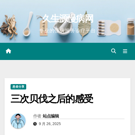
Skip
to
久生源慢病网
content
专业的慢病服务诊疗平台
患者分享
三次贝伐之后的感受
作者
站点编辑
9 月 26, 2025