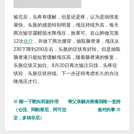
输完后，头疼有缓解，但是还是疼，认为是病情发
展快。头胀的感觉特别明显，颅压持续升高，每天
两次输甘露醇脱水降颅压，效果可。在山肿做完第
12次
化疗
，并做了两次腰穿，抽取脑脊液，颅压从
230下降到200左右，头胀的症状有好转。但是抽取
脑脊液只能短暂缓解颅压高，随着脑脊液的恢复，
头胀症状又如往。8月20日再次输注贝伐，头疼症
状轻，头胀症状持续。下一步还得考虑长久的办法
降颅压才行。
文
聊一下靶向药副作用
帮父亲解决癌痛我唯一坚持
（仑伐、阿帕替尼、阿可拉
做对的事
章
定，多纳非尼）
导