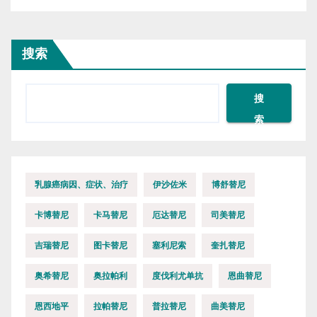
搜索
搜
索
乳腺癌病因、症状、治疗
伊沙佐米
博舒替尼
卡博替尼
卡马替尼
厄达替尼
司美替尼
吉瑞替尼
图卡替尼
塞利尼索
奎扎替尼
奥希替尼
奥拉帕利
度伐利尤单抗
恩曲替尼
恩西地平
拉帕替尼
普拉替尼
曲美替尼