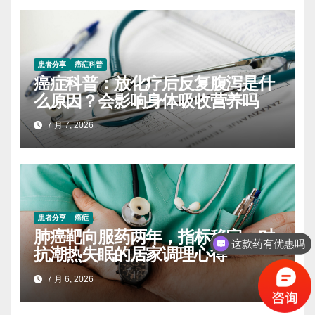
患者分享
癌症科普
癌症科普：放化疗后反复腹泻是什
么原因？会影响身体吸收营养吗
7 月 7, 2026
患者分享
癌症
肺癌靶向服药两年，指标稳定：对
这款药有优惠吗
抗潮热失眠的居家调理心得
7 月 6, 2026