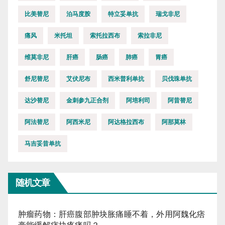
比美替尼
泊马度胺
特立妥单抗
瑞戈非尼
痛风
米托坦
索托拉西布
索拉非尼
维莫非尼
肝癌
肠癌
肺癌
胃癌
舒尼替尼
艾伏尼布
西米普利单抗
贝伐珠单抗
达沙替尼
金刺参九正合剂
阿培利司
阿昔替尼
阿法替尼
阿西米尼
阿达格拉西布
阿那莫林
马吉妥昔单抗
随机文章
肿瘤药物：肝癌腹部肿块胀痛睡不着，外用阿魏化痞