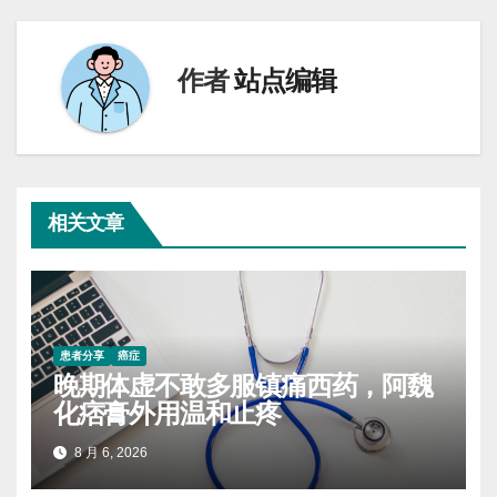
航
作者
站点编辑
相关文章
患者分享
癌症
晚期体虚不敢多服镇痛西药，阿魏
化痞膏外用温和止疼
8 月 6, 2026