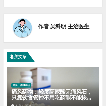
章
导
航
作者
吴科明 主治医生
相关文章
痛风
痛风药物
痛风药物：轻度高尿酸无痛风石，
只靠饮食管控不用吃药能不能恢复
正常
8 月 4, 2026