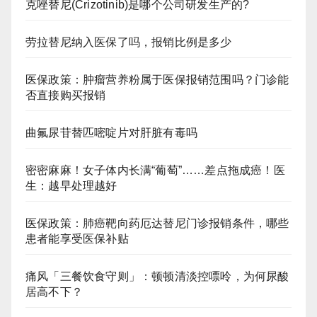
克唑替尼(Crizotinib)是哪个公司研发生产的?
劳拉替尼纳入医保了吗，报销比例是多少
医保政策：肿瘤营养粉属于医保报销范围吗？门诊能
否直接购买报销
曲氟尿苷替匹嘧啶片对肝脏有毒吗
密密麻麻！女子体内长满“葡萄”……差点拖成癌！医
生：越早处理越好
医保政策：肺癌靶向药厄达替尼门诊报销条件，哪些
患者能享受医保补贴
痛风「三餐饮食守则」：顿顿清淡控嘌呤，为何尿酸
居高不下？