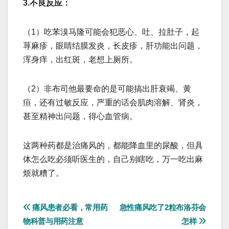
3.不良反应：
（1）吃苯溴马隆可能会犯恶心、吐、拉肚子，起
荨麻疹，眼睛结膜发炎，长皮疹，肝功能出问题，
浑身痒，出红斑，老想上厕所。
（2）非布司他最要命的是可能搞出肝衰竭、黄
疸，还有过敏反应，严重的话会肌肉溶解、肾炎，
甚至精神出问题，得心血管病。
这两种药都是治痛风的，都能降血里的尿酸，但具
体怎么吃必须听医生的，自己别瞎吃，万一吃出麻
烦就糟了。
文
痛风患者必看，常用药
急性痛风吃了2粒布洛芬会
物科普与用药注意
怎样