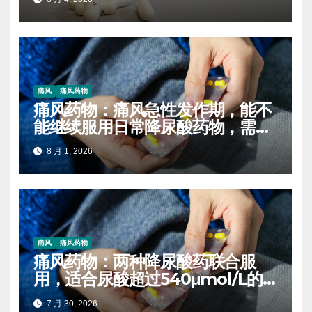
痛风
痛风药物
痛风药物：痛风急性发作期，能不
能继续服用日常降尿酸药物，需要
停药吗
8 月 1, 2026
痛风
痛风药物
痛风药物：两种降尿酸药联合服
用，适合尿酸超过540μmol/L的痛
风患者吗
7 月 30, 2026