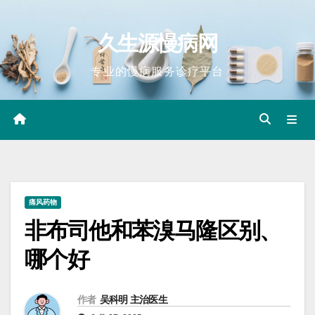
Skip
to
久生源慢病网
content
专业的慢病服务诊疗平台
痛风药物
非布司他和苯溴马隆区别、
哪个好
作者
吴科明 主治医生