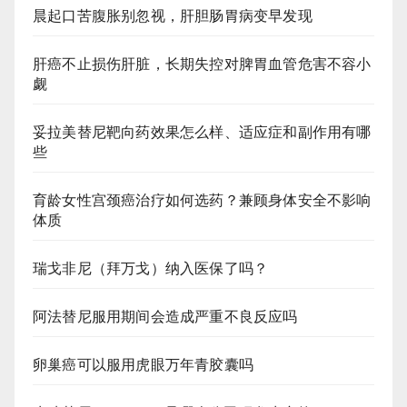
晨起口苦腹胀别忽视，肝胆肠胃病变早发现
肝癌不止损伤肝脏，长期失控对脾胃血管危害不容小
觑
妥拉美替尼靶向药效果怎么样、适应症和副作用有哪
些
育龄女性宫颈癌治疗如何选药？兼顾身体安全不影响
体质
瑞戈非尼（拜万戈）纳入医保了吗？
阿法替尼服用期间会造成严重不良反应吗
卵巢癌可以服用虎眼万年青胶囊吗