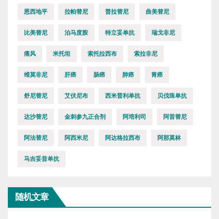
恩西地平
拉帕替尼
普拉替尼
曲美替尼
比美替尼
泊马度胺
特立妥单抗
瑞戈非尼
痛风
米托坦
索托拉西布
索拉非尼
维莫非尼
肝癌
肠癌
肺癌
胃癌
舒尼替尼
艾伏尼布
西米普利单抗
贝伐珠单抗
达沙替尼
金刺参九正合剂
阿培利司
阿昔替尼
阿法替尼
阿西米尼
阿达格拉西布
阿那莫林
马吉妥昔单抗
随机文章