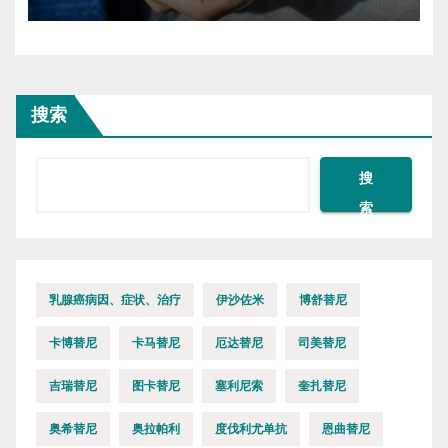
搜索
搜
索
乳腺癌病因、症状、治疗
伊沙佐米
博舒替尼
卡博替尼
卡马替尼
厄达替尼
司美替尼
吉瑞替尼
图卡替尼
塞利尼索
奎扎替尼
奥希替尼
奥拉帕利
度伐利尤单抗
恩曲替尼