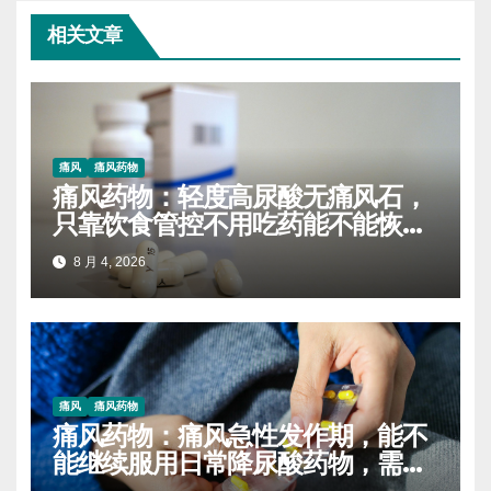
相关文章
痛风
痛风药物
痛风药物：轻度高尿酸无痛风石，
只靠饮食管控不用吃药能不能恢复
正常
8 月 4, 2026
痛风
痛风药物
痛风药物：痛风急性发作期，能不
能继续服用日常降尿酸药物，需要
停药吗