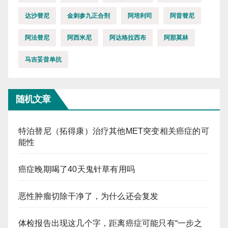
达沙替尼
金刺参九正合剂
阿培利司
阿昔替尼
阿法替尼
阿西米尼
阿达格拉西布
阿那莫林
马吉妥昔单抗
随机文章
特泊替尼（拓得康）治疗其他MET突变相关癌症的可
能性
癌症晚期喝了40天鬼针草有用吗
恶性肿瘤切除干净了，为什么还会复发
体检报告出现这几个字，距离癌症可能只有“一步之