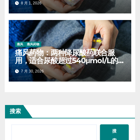
8 月 1, 2026
痛风
痛风药物
痛风药物：两种降尿酸药联合服
用，适合尿酸超过540μmol/L的痛
风患者吗
7 月 30, 2026
搜索
搜