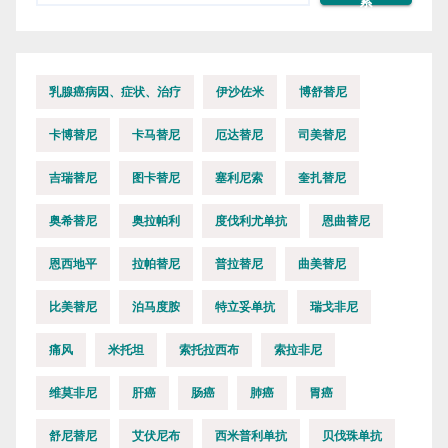
索
乳腺癌病因、症状、治疗
伊沙佐米
博舒替尼
卡博替尼
卡马替尼
厄达替尼
司美替尼
吉瑞替尼
图卡替尼
塞利尼索
奎扎替尼
奥希替尼
奥拉帕利
度伐利尤单抗
恩曲替尼
恩西地平
拉帕替尼
普拉替尼
曲美替尼
比美替尼
泊马度胺
特立妥单抗
瑞戈非尼
痛风
米托坦
索托拉西布
索拉非尼
维莫非尼
肝癌
肠癌
肺癌
胃癌
舒尼替尼
艾伏尼布
西米普利单抗
贝伐珠单抗