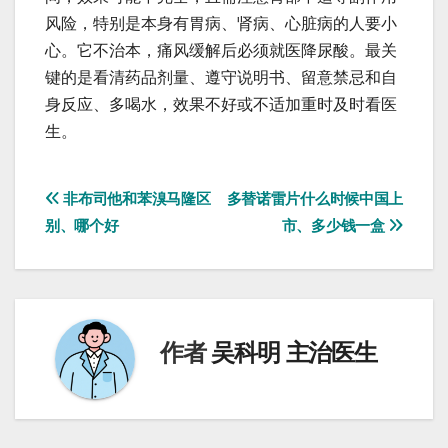
风险，特别是本身有胃病、肾病、心脏病的人要小
心。它不治本，痛风缓解后必须就医降尿酸。最关
键的是看清药品剂量、遵守说明书、留意禁忌和自
身反应、多喝水，效果不好或不适加重时及时看医
生。
文
非布司他和苯溴马隆区
多替诺雷片什么时候中国上
别、哪个好
市、多少钱一盒
章
导
航
作者
吴科明 主治医生