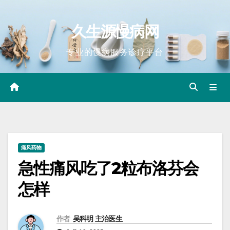
Skip
to
久生源慢病网
content
专业的慢病服务诊疗平台
痛风药物
急性痛风吃了2粒布洛芬会
怎样
作者
吴科明 主治医生