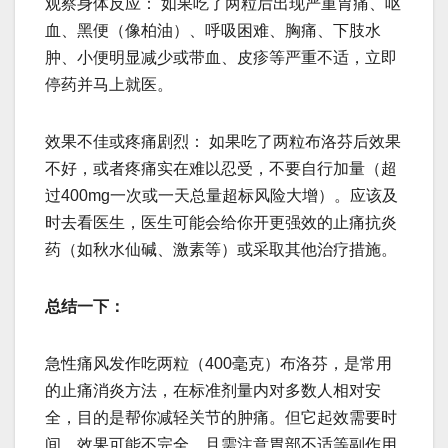
观察身体反应： 如果吃了两粒后出现严重胃痛、呕
血、黑便（像柏油）、呼吸困难、胸痛、下肢水
肿、小便明显减少或带血、皮疹等严重不适，立即
停药并马上就医。
效果不佳或疼痛剧烈： 如果吃了两粒布洛芬后效果
不好，或者疼痛实在难以忍受，不要自行加量（超
过400mg一次或一天总量超标风险大增）。应该及
时去看医生，医生可能会给你开更强效的止痛抗炎
药（如秋水仙碱、激素等）或采取其他治疗措施。
总结一下：
急性痛风发作吃两粒（400毫克）布洛芬，是常用
的止痛消炎方法，在标准剂量内对多数人相对安
全，目的是帮你减轻关节的肿痛。但它起效需要时
间，效果可能不完全，且需注意胃部不适等副作用