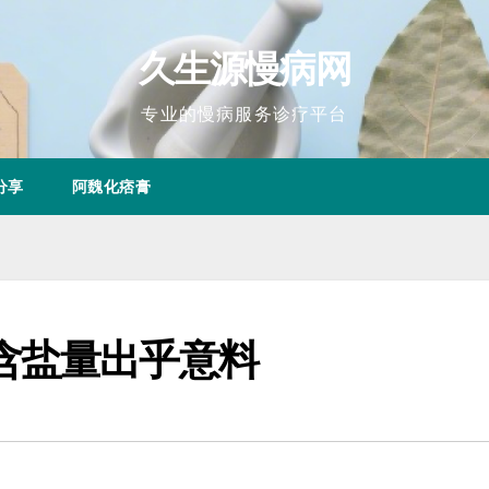
久生源慢病网
专业的慢病服务诊疗平台
分享
阿魏化痞膏
含盐量出乎意料