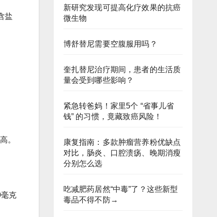
新研究发现可提高化疗效果的抗癌
含盐
微生物
博舒替尼需要空腹服用吗？
奎扎替尼治疗期间，患者的生活质
量会受到哪些影响？
紧急转爸妈！家里5个 “省事儿省
钱” 的习惯，竟藏致癌风险！
更高。
康复指南：多款肿瘤营养粉优缺点
对比，肠炎、口腔溃疡、晚期消瘦
分别怎么选
吃减肥药居然“中毒”了？这些新型
0毫克
毒品不得不防→