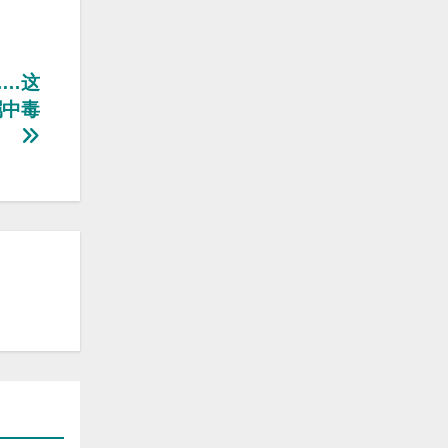
……这
属中毒