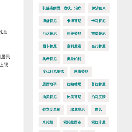
乳腺癌病因、症状、治疗
伊沙佐米
博舒替尼
卡博替尼
卡马替尼
减盐
厄达替尼
司美替尼
吉瑞替尼
图卡替尼
塞利尼索
奎扎替尼
国居民
奥希替尼
奥拉帕利
上限
度伐利尤单抗
恩曲替尼
恩西地平
拉帕替尼
普拉替尼
曲美替尼
比美替尼
泊马度胺
特立妥单抗
瑞戈非尼
痛风
米托坦
索托拉西布
索拉非尼