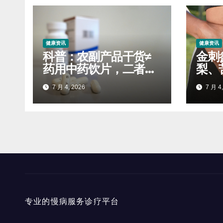
健康资讯
健康资讯
科普：农副产品干货≠
金刺
药用中药饮片，二者标
梨、
准天差地别
么妙
7 月 4, 2026
7 月 4,
专业的慢病服务诊疗平台