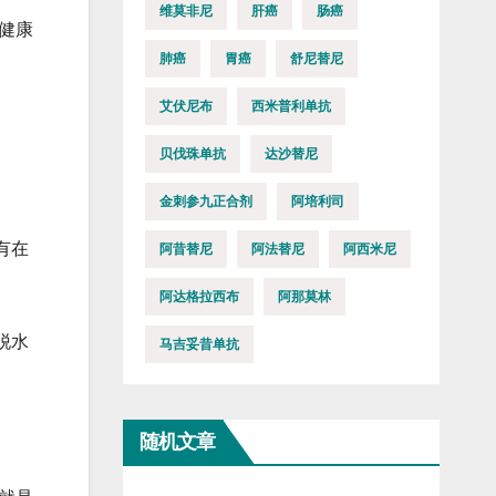
维莫非尼
肝癌
肠癌
健康
肺癌
胃癌
舒尼替尼
艾伏尼布
西米普利单抗
贝伐珠单抗
达沙替尼
金刺参九正合剂
阿培利司
有在
阿昔替尼
阿法替尼
阿西米尼
阿达格拉西布
阿那莫林
脱水
马吉妥昔单抗
随机文章