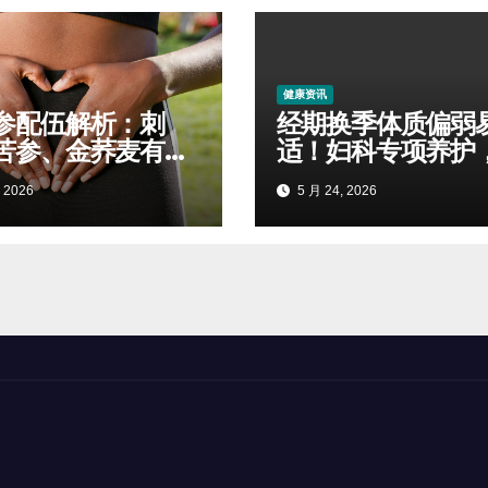
健康资讯
参配伍解析：刺
经期换季体质偏弱
苦参、金荞麦有什
适！妇科专项养护
用
住病情少反复
 2026
5 月 24, 2026