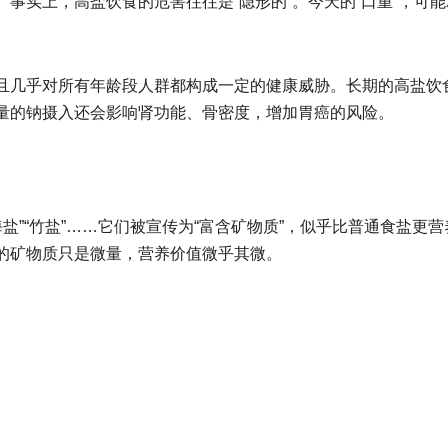
事实上，高盐饮食的危害往往是“隐形的”。今天的“口重”，可能
且几乎对所有年龄段人群都构成一定的健康威胁。长期的高盐饮
量的钠摄入还会影响肾功能、骨密度，增加胃癌的风险。
海盐”“竹盐”……它们被宣传为“富含矿物质”，似乎比普通食盐更营
的矿物质只是微量，营养价值微乎其微。