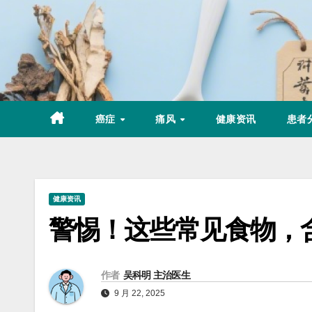
Skip
to
content
癌症
痛风
健康资讯
患者
健康资讯
警惕！这些常见食物，
作者
吴科明 主治医生
9 月 22, 2025