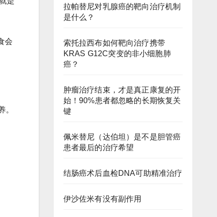
就是
拉帕替尼对乳腺癌的靶向治疗机制
是什么？
食会
索托拉西布如何靶向治疗携带
KRAS G12C突变的非小细胞肺
癌？
肿瘤治疗结束，才是真正康复的开
始！90%患者都忽略的长期恢复关
养。
键
佩米替尼（达伯坦）是不是胆管癌
患者最后的治疗希望
结肠癌术后血检DNA可助精准治疗
伊沙佐米有没有副作用