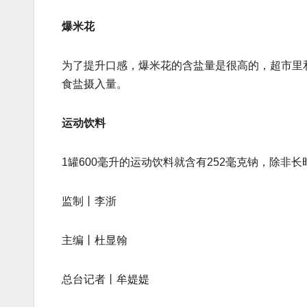
爆米花
为了提升口感，爆米花的含盐量是很高的，超市里和影
食盐摄入量。
运动饮料
1罐600毫升的运动饮料就含有252毫克钠，除非
监制丨李浙
主编丨杜显翰
总台记者丨牟媞媞