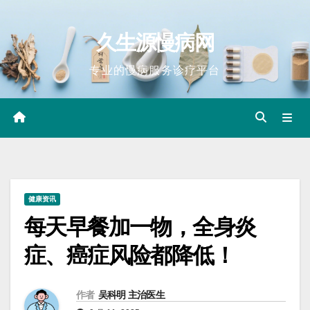
Skip
to
久生源慢病网
content
专业的慢病服务诊疗平台
健康资讯
每天早餐加一物，全身炎
症、癌症风险都降低！
作者
吴科明 主治医生