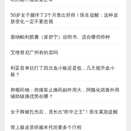
50岁女子腿痒了2个月查出肝癌！医生提醒：这种皮
肤变化一定不要忽视
塞纳帕利胶囊（派舒宁）说明书、适合哪些癌种
艾维替尼广州有的卖吗
利妥昔单抗打了四次血小板还是低，几天能升血小
板？
肿瘤药物：癌痛靠止痛药副作用大，阿魏化痞膏外用
辅助镇痛优势在哪？
女子脚被扎伤后，竟长出“癌中之王”！医生紧急提醒
肾上腺皮质癌服米托坦要多个疗程