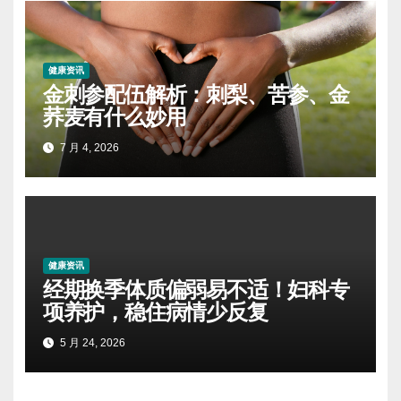
健康资讯
金刺参配伍解析：刺梨、苦参、金
荞麦有什么妙用
7 月 4, 2026
健康资讯
经期换季体质偏弱易不适！妇科专
项养护，稳住病情少反复
5 月 24, 2026