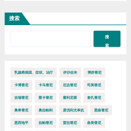
搜索
搜
索
乳腺癌病因、症状、治疗
伊沙佐米
博舒替尼
卡博替尼
卡马替尼
厄达替尼
司美替尼
吉瑞替尼
图卡替尼
塞利尼索
奎扎替尼
奥希替尼
奥拉帕利
度伐利尤单抗
恩曲替尼
恩西地平
拉帕替尼
普拉替尼
曲美替尼