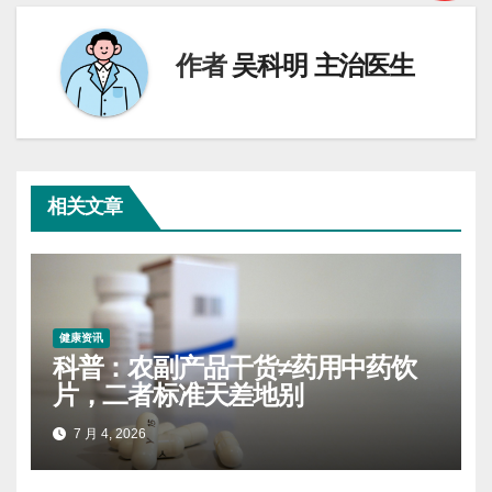
航
作者
吴科明 主治医生
相关文章
健康资讯
科普：农副产品干货≠药用中药饮
片，二者标准天差地别
7 月 4, 2026