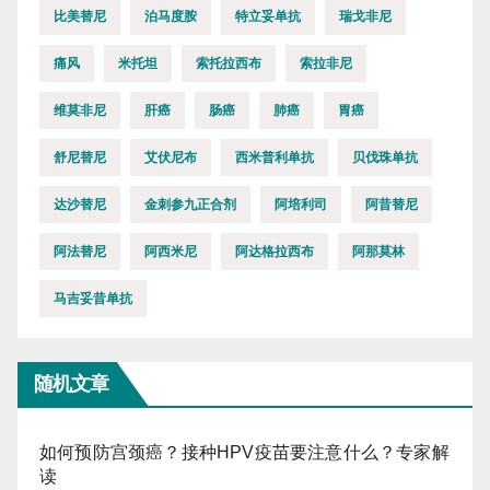
比美替尼
泊马度胺
特立妥单抗
瑞戈非尼
痛风
米托坦
索托拉西布
索拉非尼
维莫非尼
肝癌
肠癌
肺癌
胃癌
舒尼替尼
艾伏尼布
西米普利单抗
贝伐珠单抗
达沙替尼
金刺参九正合剂
阿培利司
阿昔替尼
阿法替尼
阿西米尼
阿达格拉西布
阿那莫林
马吉妥昔单抗
随机文章
如何预防宫颈癌？接种HPV疫苗要注意什么？专家解
读