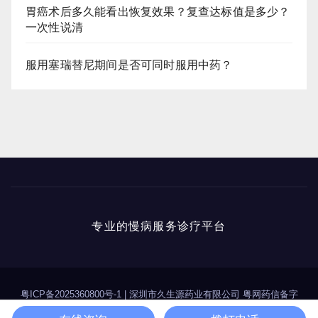
胃癌术后多久能看出恢复效果？复查达标值是多少？
一次性说清
服用塞瑞替尼期间是否可同时服用中药？
专业的慢病服务诊疗平台
粤ICP备2025360800号-1
|
深圳市久生源药业有限公司 粤网药信备字
（2025）第00114号