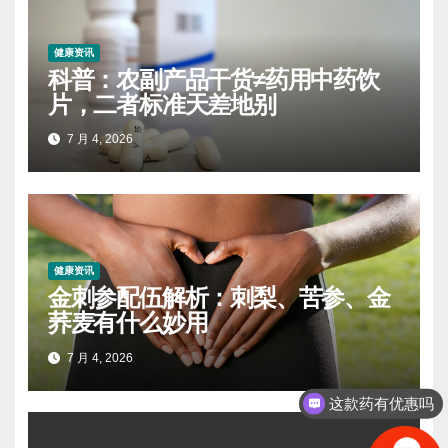
健康资讯
科普：农副产品干货≠药用中药饮
片，二者标准天差地别
7 月 4, 2026
健康资讯
金刺参配伍解析：刺梨、苦参、金
荞麦有什么妙用
7 月 4, 2026
这款药有优惠吗