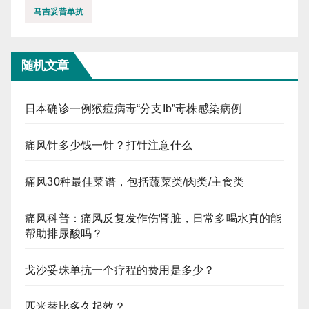
马吉妥昔单抗
随机文章
日本确诊一例猴痘病毒“分支Ib”毒株感染病例
痛风针多少钱一针？打针注意什么
痛风30种最佳菜谱，包括蔬菜类/肉类/主食类
痛风科普：痛风反复发作伤肾脏，日常多喝水真的能
帮助排尿酸吗？
戈沙妥珠单抗一个疗程的费用是多少？
匹米替比多久起效？