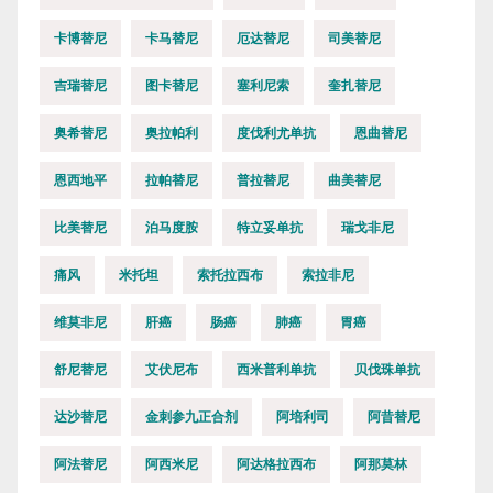
卡博替尼
卡马替尼
厄达替尼
司美替尼
吉瑞替尼
图卡替尼
塞利尼索
奎扎替尼
奥希替尼
奥拉帕利
度伐利尤单抗
恩曲替尼
恩西地平
拉帕替尼
普拉替尼
曲美替尼
比美替尼
泊马度胺
特立妥单抗
瑞戈非尼
痛风
米托坦
索托拉西布
索拉非尼
维莫非尼
肝癌
肠癌
肺癌
胃癌
舒尼替尼
艾伏尼布
西米普利单抗
贝伐珠单抗
达沙替尼
金刺参九正合剂
阿培利司
阿昔替尼
阿法替尼
阿西米尼
阿达格拉西布
阿那莫林