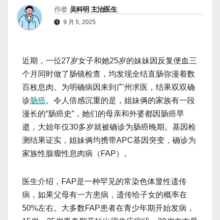
作者
吴科明 主治医生
9 月 5, 2025
近期，一位27岁女子和她25岁的妹妹因反复便血三
个月同时做了肠镜检查，均发现全结直肠弥漫着数
百枚息肉。为明确病因来到广州求医，结果双双确
诊
肠癌
。令人倍感沉重的是，姐妹俩的家族有一段
漫长的“肠癌史”，她们的母亲和外婆都因肠癌早
逝，大姐年仅30多岁就被确诊为肠癌晚期。基因检
测结果证实，姐妹俩均携带APC基因突变，确诊为
家族性腺瘤性息肉病（FAP）。
医生介绍，FAP是一种罕见的常染色体显性遗传
病，如果父母有一方患病，遗传给子女的概率在
50%左右。大多数FAP患者在青少年期开始发病，