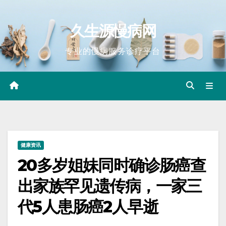
Skip
to
久生源慢病网
content
专业的慢病服务诊疗平台
健康资讯
20多岁姐妹同时确诊肠癌查
出家族罕见遗传病，一家三
代5人患肠癌2人早逝