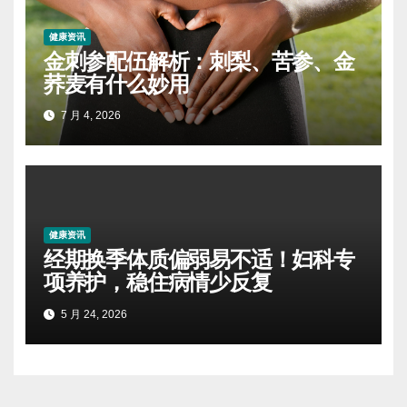
健康资讯
金刺参配伍解析：刺梨、苦参、金
荞麦有什么妙用
7 月 4, 2026
健康资讯
经期换季体质偏弱易不适！妇科专
项养护，稳住病情少反复
5 月 24, 2026