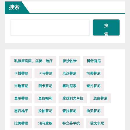
搜索
搜
索
乳腺癌病因、症状、治疗
伊沙佐米
博舒替尼
卡博替尼
卡马替尼
厄达替尼
司美替尼
吉瑞替尼
图卡替尼
塞利尼索
奎扎替尼
奥希替尼
奥拉帕利
度伐利尤单抗
恩曲替尼
恩西地平
拉帕替尼
普拉替尼
曲美替尼
比美替尼
泊马度胺
特立妥单抗
瑞戈非尼