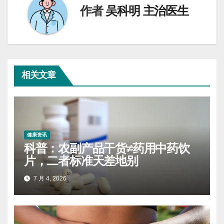
作者
吴科明 主治医生
相关文章
健康资讯
科普：农副产品干货≠药用中药饮
片，二者标准天差地别
7 月 4, 2026