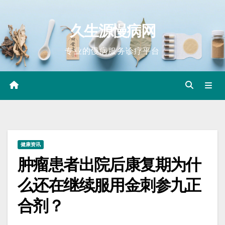
Skip
to
久生源慢病网
content
专业的慢病服务诊疗平台
健康资讯
肿瘤患者出院后康复期为什
么还在继续服用金刺参九正
合剂？