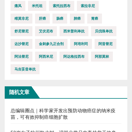
痛风
米托坦
索托拉西布
索拉非尼
维莫非尼
肝癌
肠癌
肺癌
胃癌
舒尼替尼
艾伏尼布
西米普利单抗
贝伐珠单抗
达沙替尼
金刺参九正合剂
阿培利司
阿昔替尼
阿法替尼
阿西米尼
阿达格拉西布
阿那莫林
马吉妥昔单抗
随机文章
总编辑圈点｜科学家开发出预防动物癌症的纳米疫
苗，可有效抑制癌细胞扩散