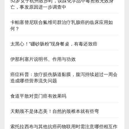
52岁女子杭州散步时，误踩化学品中毒抢救无效身
亡，事发原因进一步调查中
卡帕塞替尼联合氟维司群治疗乳腺癌的临床应用如
何？
太黑心！“硼砂肠粉”现身餐桌，有毒还致癌
伊那利塞片说明书、作用与功效
癌症科普：放疗损伤肠道黏膜，腹泻持续超过一周会
造成哪些营养流失问题
食道平散对贲门癌有效果吗
天鹅颈不是体态美！自然的颈椎本就有些弯
索托拉西布与其他抗癌药物联用时需注意哪些相互作