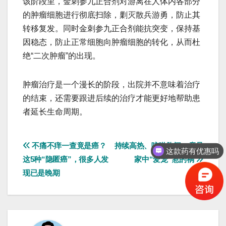
该阶段里，金刺参九正合剂对游离在人体内各部分
的肿瘤细胞进行彻底扫除，剿灭散兵游勇，防止其
转移复发。同时金刺参九正合剂能抗突变，保持基
因稳态，防止正常细胞向肿瘤细胞的转化，从而杜
绝“二次肿瘤”的出现。
肿瘤治疗是一个漫长的阶段，出院并不意味着治疗
的结束，还需要跟进后续的治疗才能更好地帮助患
者延长生命周期。
文
不痛不痒一查竟是癌？
持续高热、咳嗽胸闷，竟是
这款药有优惠吗
这5种“隐匿癌”，很多人发
家中“爱宠”惹的祸
章
现已是晚期
导
航