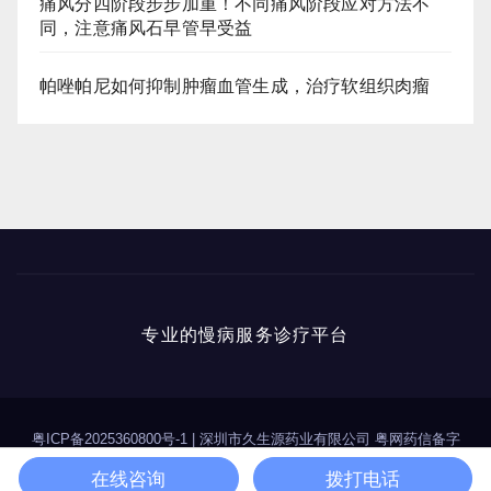
痛风分四阶段步步加重！不同痛风阶段应对方法不
同，注意痛风石早管早受益
帕唑帕尼如何抑制肿瘤血管生成，治疗软组织肉瘤
专业的慢病服务诊疗平台
粤ICP备2025360800号-1
|
深圳市久生源药业有限公司 粤网药信备字
（2025）第00114号
在线咨询
拨打电话