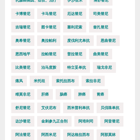
乳腺癌病因、症状、治疗
伊沙佐米
博舒替尼
卡博替尼
卡马替尼
厄达替尼
司美替尼
吉瑞替尼
图卡替尼
塞利尼索
奎扎替尼
奥希替尼
奥拉帕利
度伐利尤单抗
恩曲替尼
恩西地平
拉帕替尼
普拉替尼
曲美替尼
比美替尼
泊马度胺
特立妥单抗
瑞戈非尼
痛风
米托坦
索托拉西布
索拉非尼
维莫非尼
肝癌
肠癌
肺癌
胃癌
舒尼替尼
艾伏尼布
西米普利单抗
贝伐珠单抗
达沙替尼
金刺参九正合剂
阿培利司
阿昔替尼
阿法替尼
阿西米尼
阿达格拉西布
阿那莫林