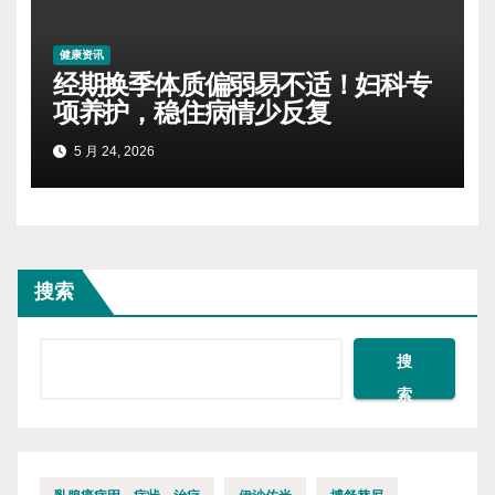
健康资讯
经期换季体质偏弱易不适！妇科专
项养护，稳住病情少反复
5 月 24, 2026
搜索
搜
索