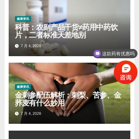
健康资讯
科普：农副产品干货≠药用中药饮
片，二者标准天差地别
7 月 4, 2026
这款药有优惠吗
健康资讯
金刺参配伍解析：刺梨、苦参、金
荞麦有什么妙用
7 月 4, 2026