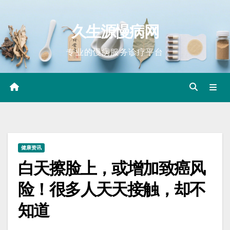
Skip
to
久生源慢病网
content
专业的慢病服务诊疗平台
健康资讯
白天擦脸上，或增加致癌风
险！很多人天天接触，却不
知道