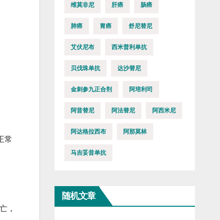
维莫非尼
肝癌
肠癌
肺癌
胃癌
舒尼替尼
艾伏尼布
西米普利单抗
贝伐珠单抗
达沙替尼
金刺参九正合剂
阿培利司
阿昔替尼
阿法替尼
阿西米尼
阿达格拉西布
阿那莫林
正常
马吉妥昔单抗
随机文章
亡，