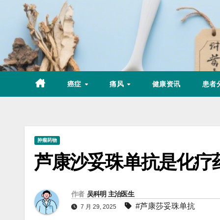
Skip
to
content
癌症
痛风
健康资讯
患者
肿瘤药物
芦康沙妥珠单抗是化疗
作者
吴科明 主治医生
#芦康莎妥珠单抗
7 月 29, 2025