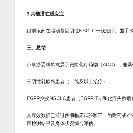
3.​​其他潜在适应症​​
目前该药在驱动基因阴性NSCLC一线治疗、围手
三、总结
芦康沙妥珠单抗属于​​靶向化疗药物（ADC）​​，
​​三阴性乳腺癌​​患者（二线及以上治疗）；
​​EGFR突变NSCLC​​患者（EGFR-TKI和化疗失败
其疗效数据已通过多项临床试验验证，为耐药或难
因检测结果及身体状况综合评估。