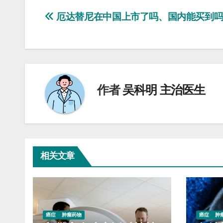
文
厄达替尼在中国上市了吗、国内能买到
章
导
航
作者
吴科明 主治医生
相关文章
癌症
肿瘤药物
癌症
肿