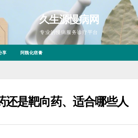
久生源慢病网
专业的慢病服务诊疗平台
分享
阿魏化痞膏
药还是靶向药、适合哪些人