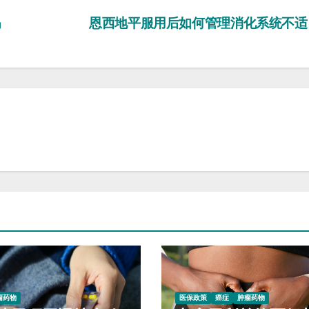
吗
恩西地平服用后如何管理消化系统不
瘤药物
医保政策
癌症
肿瘤药物