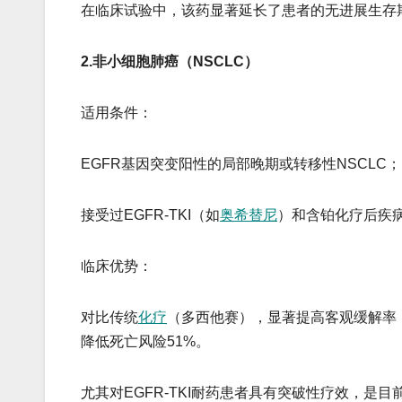
在临床试验中，该药显著延长了患者的无进展生存期
2.​​非小细胞肺癌（NSCLC）​​
​​适用条件​​：
EGFR基因突变阳性的局部晚期或转移性NSCLC；
接受过EGFR-TKI（如
奥希替尼
）和含铂化疗后疾
​​临床优势​​：
对比传统
化疗
（多西他赛），显著提高客观缓解率（ORR 
降低死亡风险51%。
尤其对EGFR-TKI耐药患者具有突破性疗效，是目