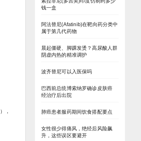
索拉非尼(多吉美)印度仿制药多少
钱一盒
阿法替尼(Afatinib)在靶向药分类中
属于第几代药物
晨起僵硬、脚踝发烫？高尿酸人群
阴虚内热的精准调护
波齐替尼可以入医保吗
巴西前总统博索纳罗确诊皮肤癌
经治疗后出院
月），
肺癌患者服药期间饮食搭配要点
女性很少得痛风，绝经后风险飙
升，这些误区要避开