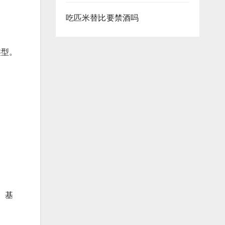
吃匹米替比要禁酒吗
类型。
、基