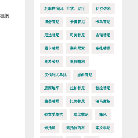
乳腺癌病因、症状、治疗
伊沙佐米
和细胞
博舒替尼
卡博替尼
卡马替尼
。
厄达替尼
司美替尼
吉瑞替尼
图卡替尼
塞利尼索
奎扎替尼
奥希替尼
奥拉帕利
度伐利尤单抗
恩曲替尼
恩西地平
拉帕替尼
普拉替尼
曲美替尼
比美替尼
泊马度胺
特立妥单抗
瑞戈非尼
痛风
米托坦
索托拉西布
索拉非尼