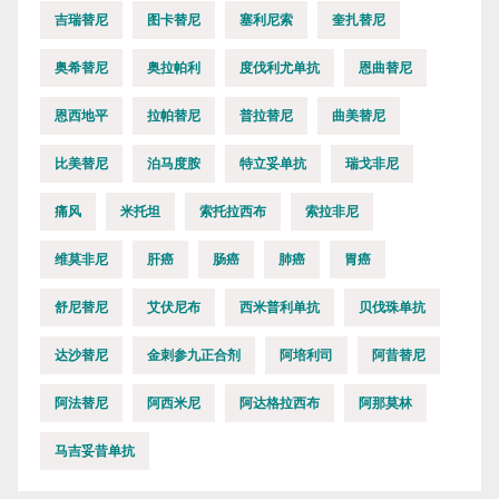
吉瑞替尼
图卡替尼
塞利尼索
奎扎替尼
奥希替尼
奥拉帕利
度伐利尤单抗
恩曲替尼
恩西地平
拉帕替尼
普拉替尼
曲美替尼
比美替尼
泊马度胺
特立妥单抗
瑞戈非尼
痛风
米托坦
索托拉西布
索拉非尼
维莫非尼
肝癌
肠癌
肺癌
胃癌
舒尼替尼
艾伏尼布
西米普利单抗
贝伐珠单抗
达沙替尼
金刺参九正合剂
阿培利司
阿昔替尼
阿法替尼
阿西米尼
阿达格拉西布
阿那莫林
马吉妥昔单抗