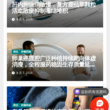
肝内肿块消散慢，复方鹿仙草颗粒
活血散瘀抑制毒结堆积
8 月 8, 2026
癌症
肿瘤药物
卵巢癌腹腔广泛种植持续靶向体虚
消瘦，全程服药稳固生存质量延缓
进展
8 月 7, 2026
这款药有优惠吗
癌症
肿瘤药物