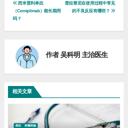
文
西米普利单抗
普拉替尼在使用过程中常见
（Cemiplimab）能长期用
的不良反应有哪些？
章
吗？
导
航
作者
吴科明 主治医生
相关文章
癌症
肿瘤药物