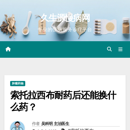
Skip
to
久生源慢病网
content
专业的慢病服务诊疗平台
肿瘤药物
索托拉西布耐药后还能换什
么药？
作者
吴科明 主治医生