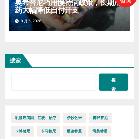
奥希替尼巧用慢特病政策，长期用
药大幅降低自付开支
8 月 6, 2026
搜索
搜
索
乳腺癌病因、症状、治疗
伊沙佐米
博舒替尼
卡博替尼
卡马替尼
厄达替尼
司美替尼