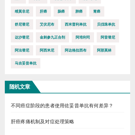
维莫非尼
肝癌
肠癌
肺癌
胃癌
舒尼替尼
艾伏尼布
西米普利单抗
贝伐珠单抗
达沙替尼
金刺参九正合剂
阿培利司
阿昔替尼
阿法替尼
阿西米尼
阿达格拉西布
阿那莫林
马吉妥昔单抗
随机文章
不同癌症阶段的患者使用佐妥昔单抗有何差异？
肝癌疼痛机制及对症处理策略