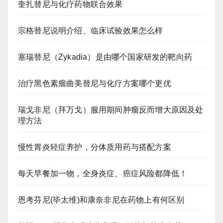
奎扎替尼与化疗药物联合效果
宗格替尼说明介绍、临床试验效果怎么样
塞瑞替尼（Zykadia）是由哪个国家研发的靶向药
治疗黑色素瘤曲美替尼与化疗方案哪个更优
瑞戈非尼（拜万戈）服用期间肿瘤反而增大原因及处
理方法
慢性胃炎轻症养护，分体质用药与搭配方案
每天早餐加一物，全身炎症、癌症风险都降低！
恩考芬尼(毕太维)和康奈非尼在药物上有何区别