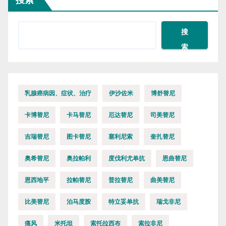
搜索
搜
索
乳腺癌病因、症状、治疗
伊沙佐米
博舒替尼
卡博替尼
卡马替尼
厄达替尼
司美替尼
吉瑞替尼
图卡替尼
塞利尼索
奎扎替尼
奥希替尼
奥拉帕利
度伐利尤单抗
恩曲替尼
恩西地平
拉帕替尼
普拉替尼
曲美替尼
比美替尼
泊马度胺
特立妥单抗
瑞戈非尼
痛风
米托坦
索托拉西布
索拉非尼