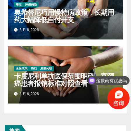
癌症
肿瘤药物
奥希替尼巧用慢特病政策，长期用
药大幅降低自付开支
8 月 6, 2026
医保政策
癌症
肿瘤药物
卡度尼利单抗医保范围明确，宫颈
这款药有优惠吗
癌患者报销标准对照查看
8 月 6, 2026