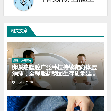
相关文章
癌症
肿瘤药物
卵巢癌腹腔广泛种植持续靶向体虚
消瘦，全程服药稳固生存质量延缓
进展
8 月 7, 2026