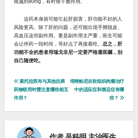
候减到80mg，有时候干脆停用。
这药本身就可能引起肝损害，肝功能不好的人
风险更高。除了肝的问题，还可能出现手脚脱皮、
高血压这些副作用。要是副作用太严重，医生可能
会让停药一段时间，等好点了再接着吃。
总之，肝
功能不全的患者用瑞戈非尼一定要严格遵医嘱，别
自己随便吃。
文
索托拉西布与其他抗癌
培唑帕尼在软组织肉瘤治疗
药物联用时需注意哪些相互
中的适应症和禁忌症有哪
章
作用？
些？
导
航
作者
吴科明 主治医生