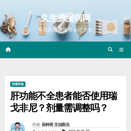
Skip
to
久生源慢病网
content
专业的慢病服务诊疗平台
肿瘤药物
肝功能不全患者能否使用瑞
戈非尼？剂量需调整吗？
作者
吴科明 主治医生