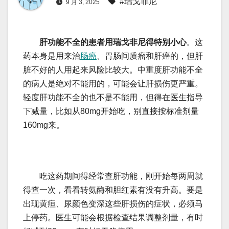
#瑞戈非尼
9 月 3, 2025
肝功能不全的患者用瑞戈非尼得特别小心
。这
药本身是用来治
肠癌
、胃肠间质瘤和肝癌的，但肝
脏不好的人用起来风险比较大。中重度肝功能不全
的病人是绝对不能用的，可能会让肝损伤更严重。
轻度肝功能不全的也不是不能用，但得在医生指导
下减量，比如从80mg开始吃，别直接按标准剂量
160mg来。
吃这药期间得经常查肝功能，刚开始每两周就
得查一次，看看转氨酶和胆红素有没有升高。要是
出现黄疸、尿颜色变深这些肝损伤的症状，必须马
上停药。医生可能会根据检查结果调整剂量，有时