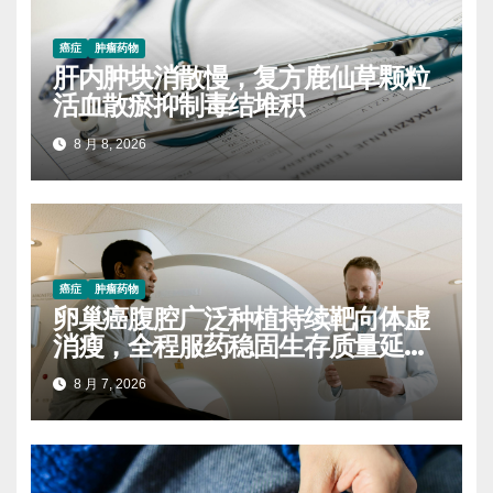
癌症
肿瘤药物
肝内肿块消散慢，复方鹿仙草颗粒
活血散瘀抑制毒结堆积
8 月 8, 2026
癌症
肿瘤药物
卵巢癌腹腔广泛种植持续靶向体虚
消瘦，全程服药稳固生存质量延缓
进展
8 月 7, 2026