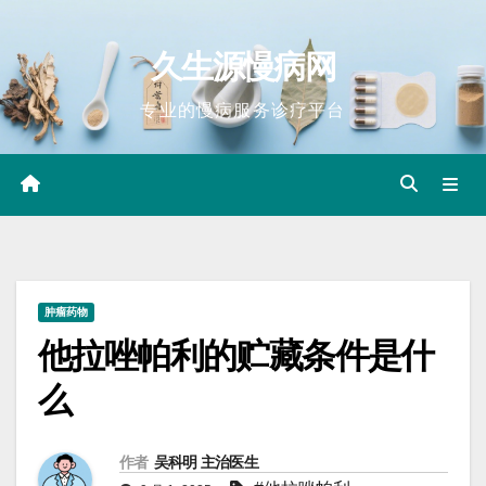
Skip
to
久生源慢病网
content
专业的慢病服务诊疗平台
肿瘤药物
他拉唑帕利的贮藏条件是什
么
作者
吴科明 主治医生