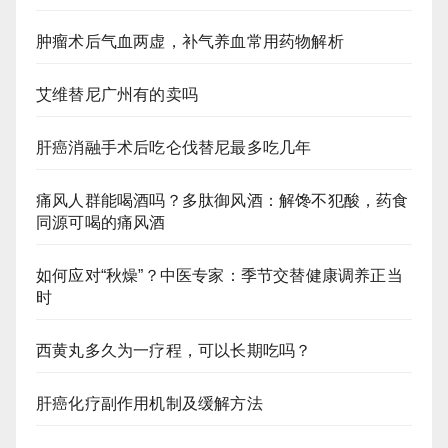
肿瘤术后气血两虚，补气养血常用药物解析
艾维替尼广州有的卖吗
肝癌消融手术后吃仑伐替尼最多吃几年
痛风人群能喝酒吗？多肽御风酒：解馋不犯酸，药食
同源可喝的痛风酒
如何应对“秋燥”？中医专家：季节交替健康调养正当
时
西黄丸多久为一疗程，可以长期吃吗？
肝癌化疗副作用机制及缓解方法