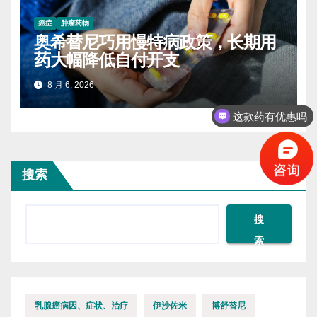
癌症
肿瘤药物
奥希替尼巧用慢特病政策，长期用
药大幅降低自付开支
8 月 6, 2026
这款药有优惠吗
搜索
搜
索
乳腺癌病因、症状、治疗
伊沙佐米
博舒替尼