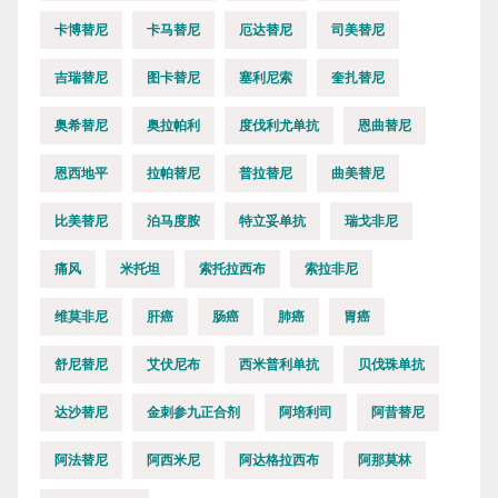
卡博替尼
卡马替尼
厄达替尼
司美替尼
吉瑞替尼
图卡替尼
塞利尼索
奎扎替尼
奥希替尼
奥拉帕利
度伐利尤单抗
恩曲替尼
恩西地平
拉帕替尼
普拉替尼
曲美替尼
比美替尼
泊马度胺
特立妥单抗
瑞戈非尼
痛风
米托坦
索托拉西布
索拉非尼
维莫非尼
肝癌
肠癌
肺癌
胃癌
舒尼替尼
艾伏尼布
西米普利单抗
贝伐珠单抗
达沙替尼
金刺参九正合剂
阿培利司
阿昔替尼
阿法替尼
阿西米尼
阿达格拉西布
阿那莫林