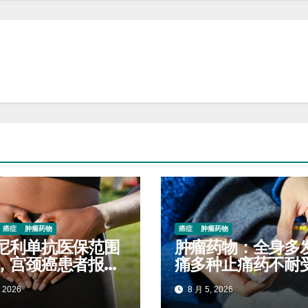
癌症
肿瘤药物
癌症
肿瘤药物
尼利单抗医保范围
肿瘤药物：全身多
，宫颈癌患者报销
痛多种止痛药不耐
对照查看
阿魏化痞膏外用减
 2026
8 月 5, 2026
服药量的实操案例