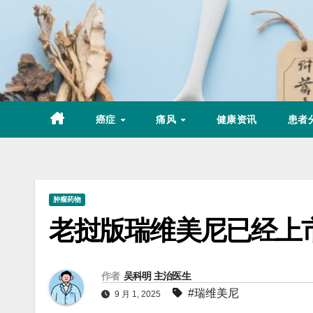
Skip
to
content
癌症
痛风
健康资讯
患者
肿瘤药物
老挝版瑞维美尼已经上
作者
吴科明 主治医生
#瑞维美尼
9 月 1, 2025