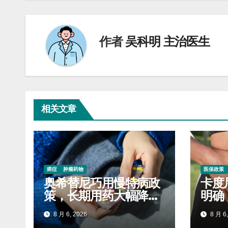
导
航
作者
吴科明 主治医生
相关文章
癌症
肿瘤药物
医保政策
奥希替尼巧用慢特病政
卡度
策，长期用药大幅降低
明确
自付开支
标准
8 月 6, 2026
8 月 6,