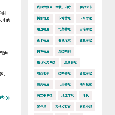
乳腺癌病因、症状、治疗
伊沙佐米
抑制
博舒替尼
卡博替尼
卡马替尼
或其他
厄达替尼
司美替尼
吉瑞替尼
图卡替尼
塞利尼索
奎扎替尼
奥希替尼
奥拉帕利
的靶向
度伐利尤单抗
恩曲替尼
恩西地平
拉帕替尼
普拉替尼
药，
曲美替尼
比美替尼
泊马度胺
特立妥单抗
瑞戈非尼
痛风
哪些
米托坦
索托拉西布
索拉非尼