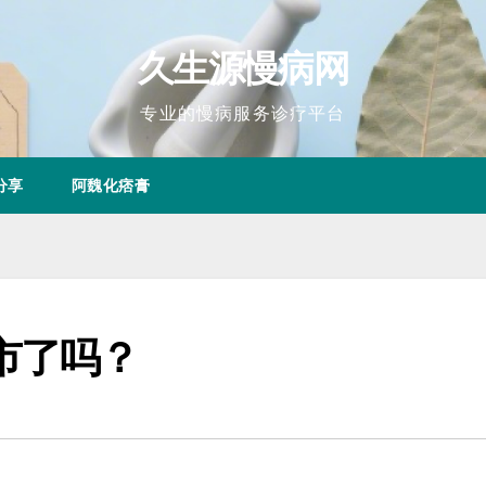
久生源慢病网
专业的慢病服务诊疗平台
分享
阿魏化痞膏
市了吗？