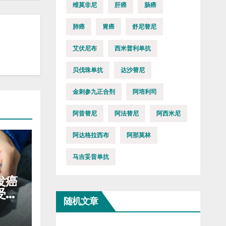
维莫非尼
肝癌
肠癌
肺癌
胃癌
舒尼替尼
艾伏尼布
西米普利单抗
贝伐珠单抗
达沙替尼
金刺参九正合剂
阿培利司
阿昔替尼
阿法替尼
阿西米尼
阿达格拉西布
阿那莫林
马吉妥昔单抗
发癌
受，
随机文章
少口