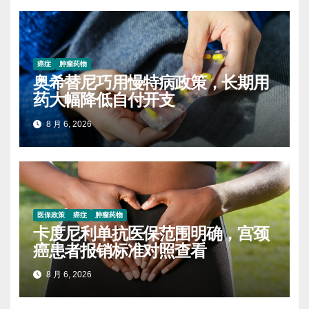
癌症
肿瘤药物
奥希替尼巧用慢特病政策，长期用
药大幅降低自付开支
8 月 6, 2026
医保政策
癌症
肿瘤药物
卡度尼利单抗医保范围明确，宫颈
癌患者报销标准对照查看
8 月 6, 2026