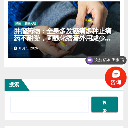
癌症
肿瘤药物
肿瘤药物：全身多发癌痛多种止痛
药不耐受，阿魏化痞膏外用减少口
服药量的实操案例
8 月 5, 2026
这款药有优惠吗
搜索
搜
索