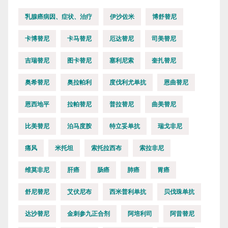
乳腺癌病因、症状、治疗
伊沙佐米
博舒替尼
卡博替尼
卡马替尼
厄达替尼
司美替尼
吉瑞替尼
图卡替尼
塞利尼索
奎扎替尼
奥希替尼
奥拉帕利
度伐利尤单抗
恩曲替尼
恩西地平
拉帕替尼
普拉替尼
曲美替尼
比美替尼
泊马度胺
特立妥单抗
瑞戈非尼
痛风
米托坦
索托拉西布
索拉非尼
维莫非尼
肝癌
肠癌
肺癌
胃癌
舒尼替尼
艾伏尼布
西米普利单抗
贝伐珠单抗
达沙替尼
金刺参九正合剂
阿培利司
阿昔替尼