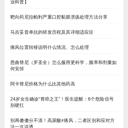
业科普】
靶向药尼拉帕利严重口腔黏膜溃疡处理方法分享
马吉妥昔单抗的研发历程及其详细适应症
痛风位置转移说明什么情况、怎么处理
恩曲替尼（罗圣全）怎么服用更科学，频率和剂量如
何安排
阿卡替尼价格为什么比其他药高
24岁女生确诊“胃癌之王”！医生提醒：6个危险信号
别硬扛
别再傻傻分不清！高尿酸≠痛风，二者区别和应对方
法一次说透