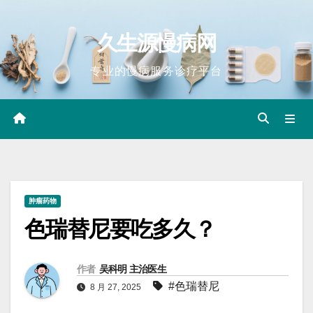
Skip
to
久生源慢病网
content
专业的慢病服务诊疗平台
肿瘤药物
色瑞替尼要吃多久？
作者
吴科明 主治医生
#色瑞替尼
8 月 27, 2025