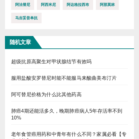
阿法替尼
阿西米尼
阿达格拉西布
阿那莫林
马吉妥昔单抗
随机文章
超级抗原高聚生对甲状腺结节有效吗
服用盐酸安罗替尼时能不能服马来酸曲美布汀片
阿可替尼价格为什么比其他药高
肺癌4期还能活多久，晚期肺癌病人5年存活率不到
10%
老年食管癌用药和中青年有什么不同？家属必看【专