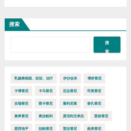
搜索
搜
索
乳腺癌病因、症状、治疗
伊沙佐米
博舒替尼
卡博替尼
卡马替尼
厄达替尼
司美替尼
吉瑞替尼
图卡替尼
塞利尼索
奎扎替尼
奥希替尼
奥拉帕利
度伐利尤单抗
恩曲替尼
恩西地平
拉帕替尼
普拉替尼
曲美替尼