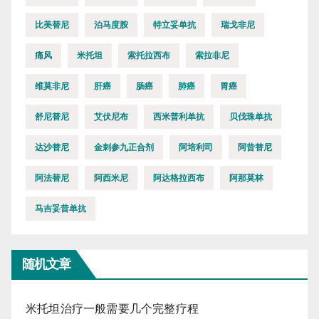
比美替尼
泊马度胺
特立妥单抗
瑞戈非尼
痛风
米托坦
索托拉西布
索拉非尼
维莫非尼
肝癌
肠癌
肺癌
胃癌
舒尼替尼
艾伏尼布
西米普利单抗
贝伐珠单抗
达沙替尼
金刺参九正合剂
阿培利司
阿昔替尼
阿法替尼
阿西米尼
阿达格拉西布
阿那莫林
马吉妥昔单抗
随机文章
米托坦治疗一般需要几个完整疗程