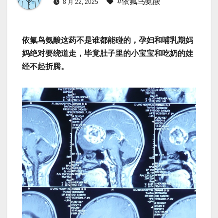
#依氟鸟氨酸
8 月 22, 2025
依氟鸟氨酸这药不是谁都能碰的，孕妇和哺乳期妈
妈绝对要绕道走，毕竟肚子里的小宝宝和吃奶的娃
经不起折腾。