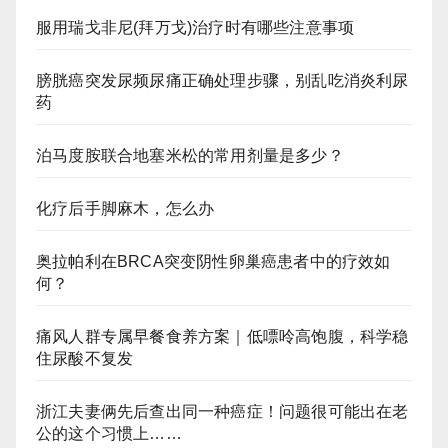
服用瑞戈非尼(拜万戈)治疗时有哪些注意事项
膀胱癌突发尿频尿痛正确处理步骤，别乱吃消炎利尿
药
泊马度胺联合地塞米松的常用剂量是多少？
化疗后手脚麻木，怎么办
奥拉帕利在BRCA突变阴性卵巢癌患者中的疗效如
何？
痛风人群专属早餐食养方案｜低嘌呤高饱腹，科学稳
住尿酸不复发
浙江夫妻俩先后查出同一种癌症！问题很可能出在老
公的这个习惯上……