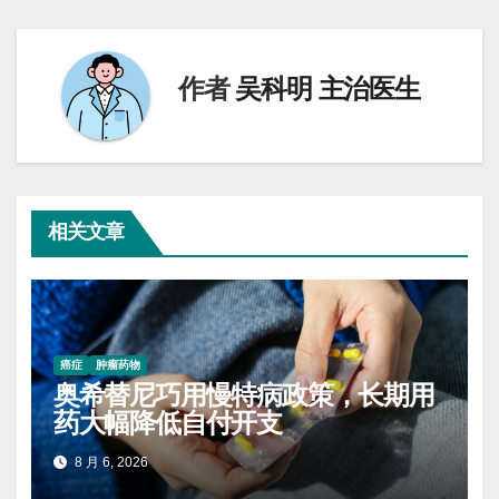
导
航
作者
吴科明 主治医生
相关文章
癌症
肿瘤药物
奥希替尼巧用慢特病政策，长期用
药大幅降低自付开支
8 月 6, 2026