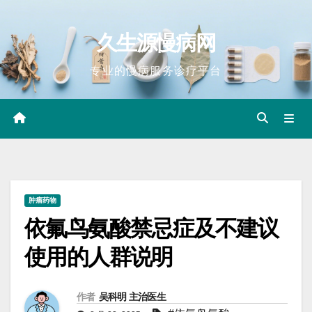
Skip
to
久生源慢病网
content
专业的慢病服务诊疗平台
肿瘤药物
依氟鸟氨酸禁忌症及不建议
使用的人群说明
作者
吴科明 主治医生