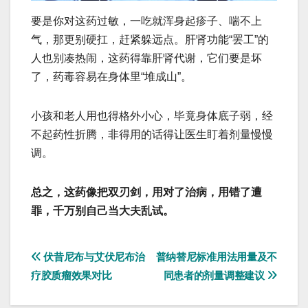
要是你对这药过敏，一吃就浑身起疹子、喘不上
气，那更别硬扛，赶紧躲远点。肝肾功能“罢工”的
人也别凑热闹，这药得靠肝肾代谢，它们要是坏
了，药毒容易在身体里“堆成山”。
小孩和老人用也得格外小心，毕竟身体底子弱，经
不起药性折腾，非得用的话得让医生盯着剂量慢慢
调。
总之，这药像把双刃剑，用对了治病，用错了遭
罪，千万别自己当大夫乱试。
文
伏昔尼布与艾伏尼布治
普纳替尼标准用法用量及不
疗胶质瘤效果对比
同患者的剂量调整建议
章