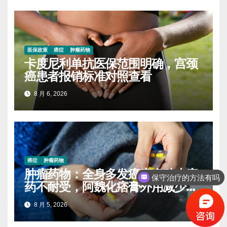
医保政策
癌症
肿瘤药物
卡度尼利单抗医保范围明确，宫颈
癌患者报销标准对照查看
8 月 6, 2026
癌症
肿瘤药物
肿瘤药物：全身多发癌痛多种止痛
保守治疗的方法有吗
药不耐受，阿魏化痞膏外用减少口
服药量的实操案例
8 月 5, 2026