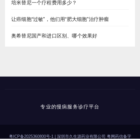
培米替尼一个疗程费用多少？
让癌细胞“过敏”，他们用“肥大细胞”治疗肿瘤
奥希替尼国产和进口区别、哪个效果好
专业的慢病服务诊疗平台
粤ICP备2025360800号-1
|
深圳市久生源药业有限公司 粤网药信备字