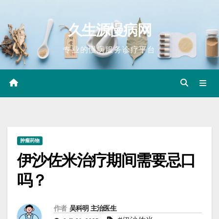
Skip
to
久生源慢病网
content
专业的慢病服务诊疗平台
肿瘤药物
伊沙佐米治疗期间需要忌口
吗？
作者
吴科明 主治医生