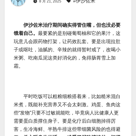
#伊沙佐米
8 月 21, 2025
伊沙佐米治疗期间确实得管住嘴，但也没必要
饿着自己。
最要紧的是别碰葡萄柚和它的果汁，这
玩意儿会跟药物打架，让药效乱套。要是出现拉肚
子或呕吐，油腻的、辛辣的就得暂时戒了，改喝小
米粥、吃南瓜泥这类好消化的，免得肠胃雪上加
霜。
平时吃饭可以粗粮细粮搭着来，比如糙米混白
米煮，既能补充营养又不会太刺激。鸡蛋、鱼肉这
些“发物”只要不过敏就能吃，毕竟病人比健康人更
需要蛋白质撑住身子。要是化疗后白细胞掉得厉
害，生冷海鲜、半熟牛排这些带细菌风险的也得避