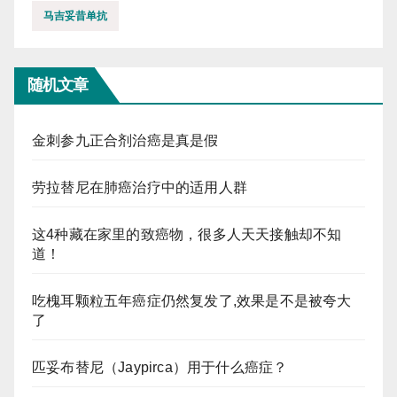
马吉妥昔单抗
随机文章
金刺参九正合剂治癌是真是假
劳拉替尼在肺癌治疗中的适用人群
这4种藏在家里的致癌物，很多人天天接触却不知
道！
吃槐耳颗粒五年癌症仍然复发了,效果是不是被夸大
了
匹妥布替尼（Jaypirca）用于什么癌症？