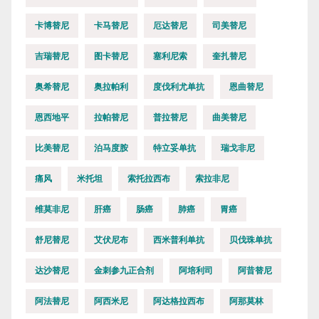
卡博替尼
卡马替尼
厄达替尼
司美替尼
吉瑞替尼
图卡替尼
塞利尼索
奎扎替尼
奥希替尼
奥拉帕利
度伐利尤单抗
恩曲替尼
恩西地平
拉帕替尼
普拉替尼
曲美替尼
比美替尼
泊马度胺
特立妥单抗
瑞戈非尼
痛风
米托坦
索托拉西布
索拉非尼
维莫非尼
肝癌
肠癌
肺癌
胃癌
舒尼替尼
艾伏尼布
西米普利单抗
贝伐珠单抗
达沙替尼
金刺参九正合剂
阿培利司
阿昔替尼
阿法替尼
阿西米尼
阿达格拉西布
阿那莫林