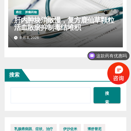
癌症
肿瘤药物
肝内肿块消散慢，复方鹿仙草颗粒
活血散瘀抑制毒结堆积
8 月 8, 2026
这款药有优惠吗
搜索
搜
索
乳腺癌病因、症状、治疗
伊沙佐米
博舒替尼