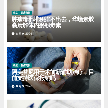
癌症
肿瘤药物
肿瘤毒邪堆积排不出去，华蟾素胶
囊清解体内瘀积毒素
8 月 9, 2026
癌症
肿瘤药物
阿美替尼用于术前新辅助治疗，目
前支持医保报销吗
8 月 9, 2026