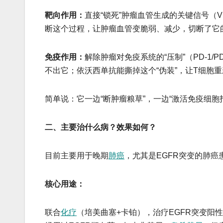
​​靶向作用​​：
直接“锁死”肿瘤血管生成的关键信号（V
断这个过程，让肿瘤血管变脆弱、减少，切断了它的
​​免疫作用​​：
解除肿瘤对免疫系统的“压制”（PD-1/
不出它；依沃西单抗能撕掉这个“伪装”，让T细胞
​​简单说​​：它一边“断肿瘤粮草”，一边“激活免疫细胞
​​二、主要治什么病？效果如何？​​
目前主要用于​​晚期
肺癌
​​，尤其是EGFR突变的
核心用途：
联合
化疗
（培美曲塞+卡铂），治疗EGFR突变阳