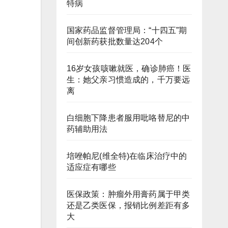
特病
国家药品监督管理局：“十四五”期
间创新药获批数量达204个
16岁女孩咳嗽就医，确诊肺癌！医
生：她父亲习惯造成的，千万要远
离
白细胞下降患者服用吡咯替尼的中
药辅助用法
培唑帕尼(维全特)在临床治疗中的
适应症有哪些
医保政策：肿瘤外用膏药属于甲类
还是乙类医保，报销比例差距有多
大