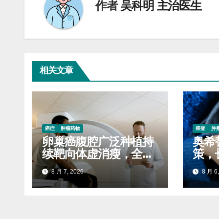
作者
吴科明 主治医生
相关文章
癌症
肿瘤药物
癌症
肿
卵巢癌腹腔广泛种植持
奥希
续靶向体虚消瘦，全程
策，
服药稳固生存质量延缓
自付
8 月 7, 2026
8 月 6,
进展