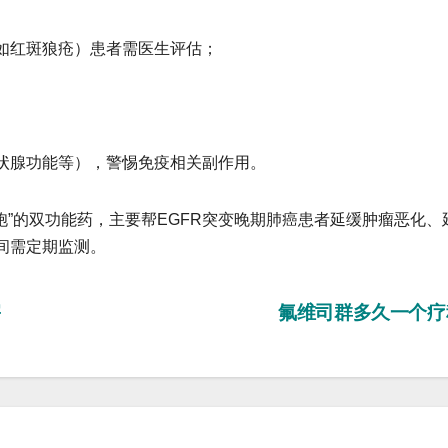
病（如红斑狼疮）患者需医生评估；
、甲状腺功能等），警惕免疫相关副作用。
疫细胞”的双功能药，主要帮EGFR突变晚期肺癌患者延缓肿瘤恶化、
间需定期监测。
害
氟维司群多久一个