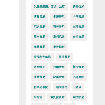
乳腺癌病因、症状、治疗
伊沙佐米
博舒替尼
卡博替尼
卡马替尼
厄达替尼
司美替尼
吉瑞替尼
图卡替尼
塞利尼索
奎扎替尼
奥希替尼
奥拉帕利
度伐利尤单抗
恩曲替尼
恩西地平
拉帕替尼
普拉替尼
曲美替尼
比美替尼
泊马度胺
特立妥单抗
瑞戈非尼
痛风
米托坦
索托拉西布
索拉非尼