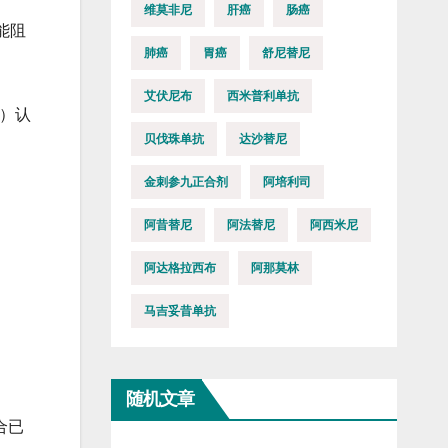
维莫非尼
肝癌
肠癌
能阻
肺癌
胃癌
舒尼替尼
艾伏尼布
西米普利单抗
胞）认
贝伐珠单抗
达沙替尼
金刺参九正合剂
阿培利司
阿昔替尼
阿法替尼
阿西米尼
阿达格拉西布
阿那莫林
马吉妥昔单抗
随机文章
合已