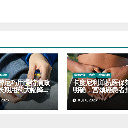
瘤药物
医保政策
癌症
肿瘤药物
替尼巧用慢特病政
卡度尼利单抗医保
长期用药大幅降低
明确，宫颈癌患者
开支
标准对照查看
 2026
8 月 6, 2026