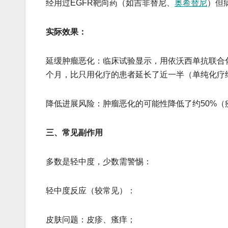
经用过EGFR靶向药（如吉非替尼、
奥希替尼
）但
实际效果：
​​延缓肿瘤恶化​​：临床试验显示，用依沃西单抗
个月，比只用化疗的患者延长了近一半（单纯化疗
​​降低进展风险​​：肿瘤恶化的可能性降低了约50%
​​三、常见副作用​​
多数是轻中度，少数需警惕：
轻中度反应（较常见）：
皮肤问题：皮疹、瘙痒；