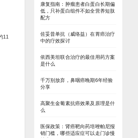
康复指南：肿瘤患者白蛋白长期偏
低，只补蛋白组件不如全营养短肽
配方
佐妥昔单抗（威络益）在胃癌治疗
11
中的疗效探讨
依西美坦联合治疗的最佳用药方案
是什么
千万别放弃，鼻咽癌晚期6年经验
分享
高聚生金葡素抗癌效果及原理是什
么
医保政策：肾癌靶向药培唑帕尼报
销门槛，哪些适应症可以走门诊慢