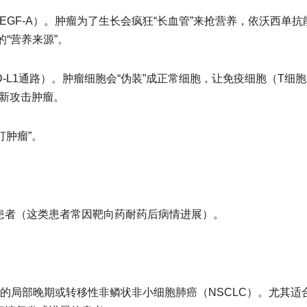
EGF-A）。肿瘤为了生长会疯狂“长血管”来抢营养，依沃西单抗
“营养来源”。
PD-L1通路）。肿瘤细胞会“伪装”成正常细胞，让免疫细胞（T细
重新攻击肿瘤。
打肿瘤”。
肺癌患者（这类患者常因靶向药耐药后病情进展）。
性的局部晚期或转移性非鳞状非小细胞肺癌（NSCLC）。尤其适