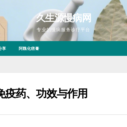
久生源慢病网
专业的慢病服务诊疗平台
分享
阿魏化痞膏
免疫药、功效与作用