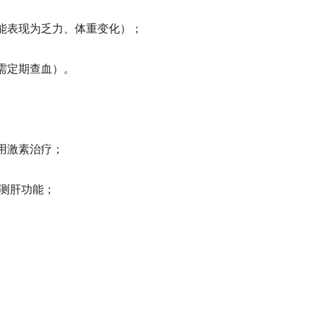
能表现为乏力、体重变化）；
需定期查血）。
并用激素治疗；
监测肝功能；