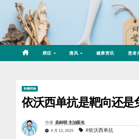
Skip
to
content
癌症
痛风
健康资讯
患者
肿瘤药物
依沃西单抗是靶向还是
作者
吴科明 主治医生
#依沃西单抗
6 月 12, 2025