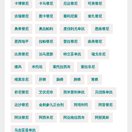
卡博替尼
卡马替尼
厄达替尼
司美替尼
吉瑞替尼
图卡替尼
塞利尼索
奎扎替尼
奥希替尼
奥拉帕利
度伐利尤单抗
恩曲替尼
恩西地平
拉帕替尼
普拉替尼
曲美替尼
比美替尼
泊马度胺
特立妥单抗
瑞戈非尼
痛风
米托坦
索托拉西布
索拉非尼
维莫非尼
肝癌
肠癌
肺癌
胃癌
舒尼替尼
艾伏尼布
西米普利单抗
贝伐珠单抗
达沙替尼
金刺参九正合剂
阿培利司
阿昔替尼
阿法替尼
阿西米尼
阿达格拉西布
阿那莫林
马吉妥昔单抗