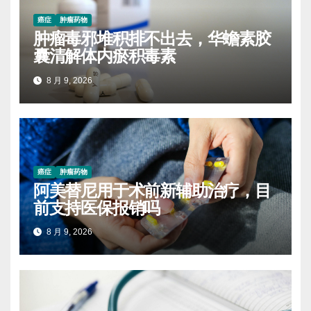
癌症
肿瘤药物
肿瘤毒邪堆积排不出去，华蟾素胶
囊清解体内瘀积毒素
8 月 9, 2026
癌症
肿瘤药物
阿美替尼用于术前新辅助治疗，目
前支持医保报销吗
8 月 9, 2026