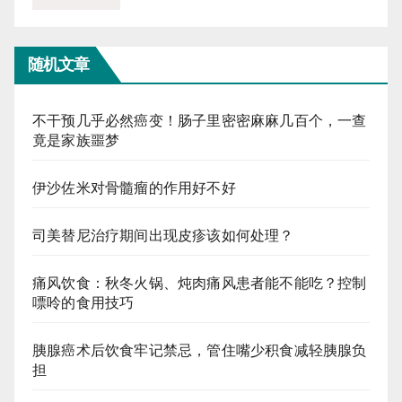
随机文章
不干预几乎必然癌变！肠子里密密麻麻几百个，一查
竟是家族噩梦
伊沙佐米对骨髓瘤的作用好不好
司美替尼治疗期间出现皮疹该如何处理？
痛风饮食：秋冬火锅、炖肉痛风患者能不能吃？控制
嘌呤的食用技巧
胰腺癌术后饮食牢记禁忌，管住嘴少积食减轻胰腺负
担