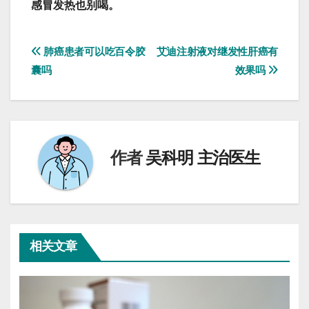
感冒发热也别喝。
文
肺癌患者可以吃百令胶
艾迪注射液对继发性肝癌有
囊吗
效果吗
章
导
航
作者
吴科明 主治医生
相关文章