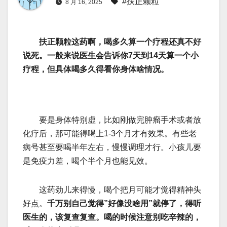
#扶正颗粒
8 月 16, 2025
扶正颗粒这药啊，喝多久算一个疗程还真不好
说死。一般来说医生会告诉你7天到14天算一个小
疗程，但具体喝多久得看你身体啥情况。
要是身体特别虚，比如刚做完肿瘤手术或者放
化疗后，那可能得喝上1-3个月才有效果。有些老
病号甚至要喝半年左右，慢慢调理才行。小孩儿要
是免疫力差，喝个半个月也能见效。
这药劲儿来得慢，喝个把月可能才觉得精神头
好点。
千万别自己觉得”好像没啥用”就停了，得听
医生的，该复查复查。喝的时候注意别吃辛辣的，