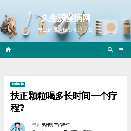
Skip
to
久生源慢病网
content
专业的慢病服务诊疗平台
肿瘤药物
扶正颗粒喝多长时间一个疗
程?
作者
吴科明 主治医生