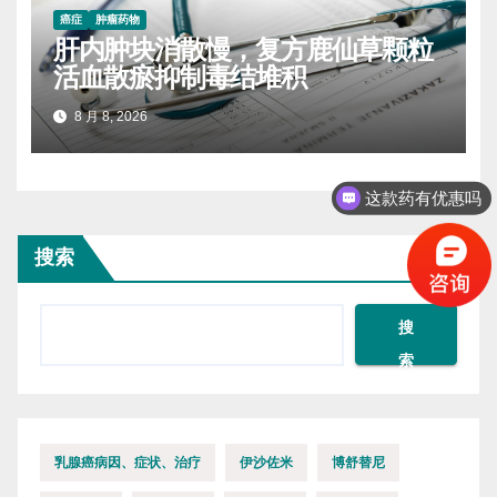
癌症
肿瘤药物
肝内肿块消散慢，复方鹿仙草颗粒
活血散瘀抑制毒结堆积
8 月 8, 2026
这款药有优惠吗
搜索
搜
索
乳腺癌病因、症状、治疗
伊沙佐米
博舒替尼