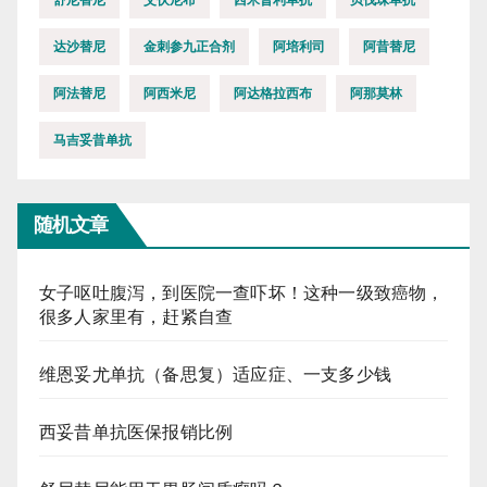
达沙替尼
金刺参九正合剂
阿培利司
阿昔替尼
阿法替尼
阿西米尼
阿达格拉西布
阿那莫林
马吉妥昔单抗
随机文章
女子呕吐腹泻，到医院一查吓坏！这种一级致癌物，
很多人家里有，赶紧自查
维恩妥尤单抗（备思复）适应症、一支多少钱
西妥昔单抗医保报销比例