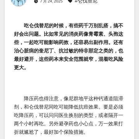
#仑伐替尼
7 月 24, 2025
吃仑伐替尼的时候，有些药千万别乱搭，搞不
好会出问题。比如常见的消炎药像青霉素、头孢这
些，一起吃可能影响药效，还容易出副作用。还有
治心脏病的奎尼丁、抗过敏的特非那定之类的，也
最好避开，这些药本来安全范围就窄，混着吃风险
更大。
降压药也得注意，像尼群地平这种钙通道阻滞
剂，和仑伐替尼同吃可能降低抗癌效果。要是必须
吃降压药，可以问问医生换别的类型，或者隔开一
两个小时再吃。另外避孕药也小心点，万一效果打
折就尴尬了，最好加个保险措施。