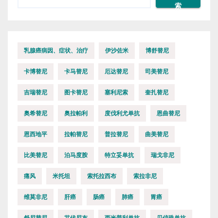
索
乳腺癌病因、症状、治疗
伊沙佐米
博舒替尼
卡博替尼
卡马替尼
厄达替尼
司美替尼
吉瑞替尼
图卡替尼
塞利尼索
奎扎替尼
奥希替尼
奥拉帕利
度伐利尤单抗
恩曲替尼
恩西地平
拉帕替尼
普拉替尼
曲美替尼
比美替尼
泊马度胺
特立妥单抗
瑞戈非尼
痛风
米托坦
索托拉西布
索拉非尼
维莫非尼
肝癌
肠癌
肺癌
胃癌
舒尼替尼
艾伏尼布
西米普利单抗
贝伐珠单抗