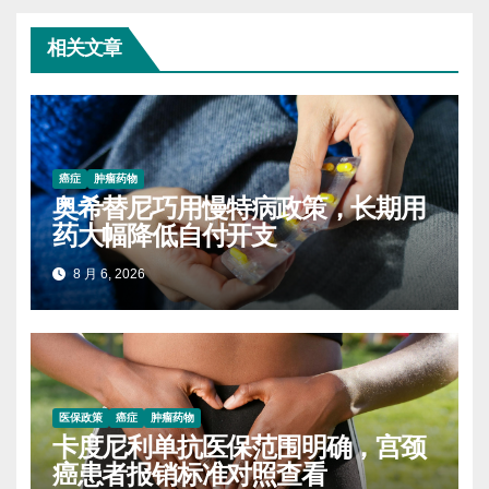
相关文章
癌症
肿瘤药物
奥希替尼巧用慢特病政策，长期用
药大幅降低自付开支
8 月 6, 2026
医保政策
癌症
肿瘤药物
卡度尼利单抗医保范围明确，宫颈
癌患者报销标准对照查看