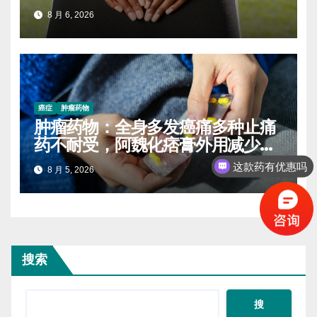
8 月 6, 2026
癌症
肿瘤药物
肿瘤药物：全身多发癌痛多种止痛
药不耐受，阿魏化痞膏外用减少口
服药量的实操案例
这款药有优惠吗
8 月 5, 2026
搜索
搜