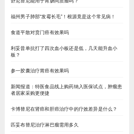
舒尼替尼能用于胃肠间质瘤吗？
福州男子肺部“发霉长毛”！根源竟是这个常见病！
食道平散对贲门癌有效果吗
利妥昔单抗打了四次血小板还是低，几天能升血小
板？
参一胶囊治疗胃癌有效果吗
新闻报道：特医食品线上购药纳入医保试点，肿瘤患
者居家采购更便捷
卡博替尼在肾癌和肝癌治疗中的疗效差异是什么？
匹妥布替尼治疗淋巴瘤需用多久