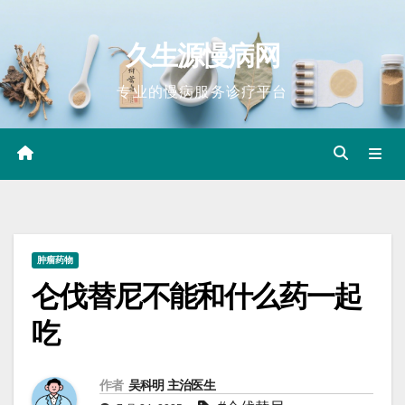
Skip
to
久生源慢病网
content
专业的慢病服务诊疗平台
肿瘤药物
仑伐替尼不能和什么药一起
吃
作者
吴科明 主治医生