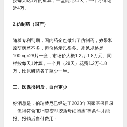
按每天吃1片的量算，一盒能吃21天，一个月得花
近4万。
2.仿制药（国产）
随着专利到期，国内药企也做出了仿制药，效果和
原研药差不多，但价格亲民很多。常见规格是​​
100mg×28片一盒​​，市场价大概​​1.2万-1.8万元​​。同
样按每天1片算，一个月（28天）花费1.2万-1.8
万，比原研药省了至少一半。
三、医保报销后，自付更少
好消息是，伯瑞替尼已经进了​​2023年国家医保目录​​
，但得符合“IDH突变型胶质母细胞瘤”等条件才能
报。报销后自付费用：