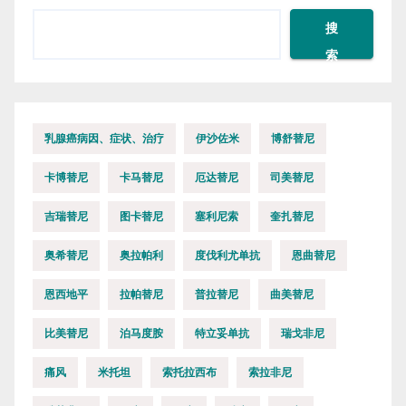
搜
索
乳腺癌病因、症状、治疗
伊沙佐米
博舒替尼
卡博替尼
卡马替尼
厄达替尼
司美替尼
吉瑞替尼
图卡替尼
塞利尼索
奎扎替尼
奥希替尼
奥拉帕利
度伐利尤单抗
恩曲替尼
恩西地平
拉帕替尼
普拉替尼
曲美替尼
比美替尼
泊马度胺
特立妥单抗
瑞戈非尼
痛风
米托坦
索托拉西布
索拉非尼