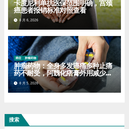
卡度尼利单抗医保范围明确，宫颈
癌患者报销标准对照查看
8 月 6, 2026
癌症
肿瘤药物
肿瘤药物：全身多发癌痛多种止痛
药不耐受，阿魏化痞膏外用减少口
服药量的实操案例
8 月 5, 2026
搜索