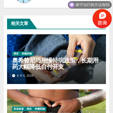
保守治疗的方法有吗
相关文章
癌症
肿瘤药物
奥希替尼巧用慢特病政策，长期用
药大幅降低自付开支
8 月 6, 2026
医保政策
癌症
肿瘤药物