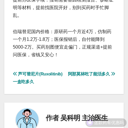
明等材料，提前找医院开好，别到买药时手忙脚
乱。
伯瑞替尼国内价格：原研药一个月近4万，仿制药
一个月1.2万-1.8万；医保报销后，自付能降到
5000-2万。买药别图便宜走偏门，正规渠道+提前
问医保，省钱又安心！
文
芦可替尼片(Ruxolitinib)
阿那莫林吃了能活多久
一盒吃多久
章
导
航
作者
吴科明 主治医生