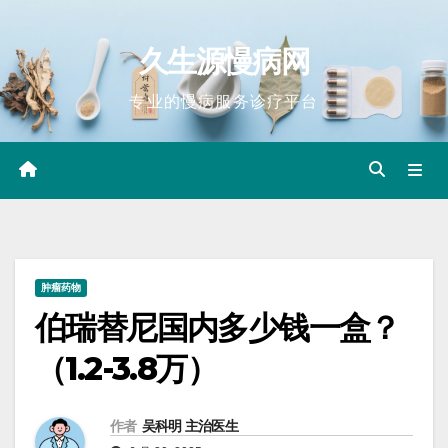
Skip
to
久生源慢病网
content
专业的慢病服务诊疗平台
肿瘤药物
伯瑞替尼国内多少钱一盒？
（1.2-3.8万）
作者
吴科明 主治医生