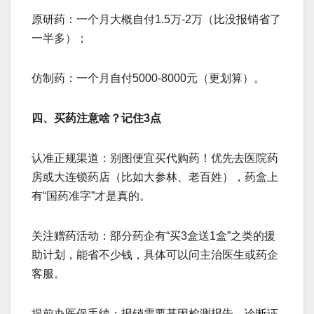
原研药：一个月大概自付1.5万-2万（比没报销省了
一半多）；
仿制药：一个月自付5000-8000元（更划算）。
四、买药注意啥？记住3点
​​认准正规渠道​​：别图便宜买代购药！优先去医院药
房或大连锁药店（比如大参林、老百姓），药盒上
有“国药准字”才是真的。
​​关注赠药活动​​：部分药企有“买3盒送1盒”之类的援
助计划，能省不少钱，具体可以问主治医生或药企
客服。
​​提前办医保手续​​：报销需要基因检测报告、诊断证