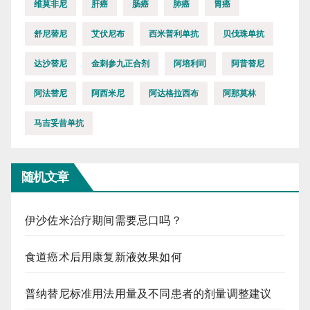
维莫非尼
肝癌
肠癌
肺癌
胃癌
舒尼替尼
艾伏尼布
西米普利单抗
贝伐珠单抗
达沙替尼
金刺参九正合剂
阿培利司
阿昔替尼
阿法替尼
阿西米尼
阿达格拉西布
阿那莫林
马吉妥昔单抗
随机文章
伊沙佐米治疗期间需要忌口吗？
食道癌术后用康复新液效果如何
普纳替尼标准用法用量及不同患者的剂量调整建议