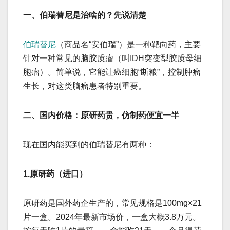
一、伯瑞替尼是治啥的？先说清楚
伯瑞替尼
（商品名“安伯瑞”）是一种靶向药，主要
针对​​一种常见的脑胶质瘤​​（叫IDH突变型胶质母细
胞瘤）。简单说，它能让癌细胞“断粮”，控制肿瘤
生长，对这类脑瘤患者特别重要。
二、国内价格：原研药贵，仿制药便宜一半
现在国内能买到的伯瑞替尼有两种：
1.原研药（进口）
原研药是国外药企生产的，常见规格是​​100mg×21
片一盒​​。2024年最新市场价，一盒大概​​3.8万元​​。