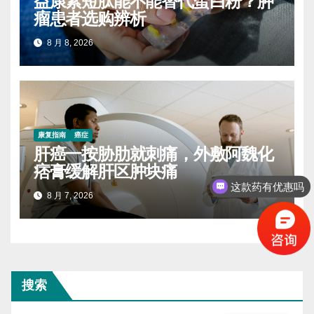
益康素短肽能不能替代蛋白粉？肿
瘤患者选购辨析
8 月 8, 2026
康复指南
癌症
肝癌一按胁肋就刺痛，外敷阿魏化
痞膏缓解肝区肿块痛
这款药有优惠吗
8 月 7, 2026
搜索