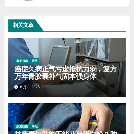
相关文章
康复指南
癌症
癌症久病正气亏虚抵抗力弱，复方
万年青胶囊补气固本强身体
8 月 8, 2026
康复指南
癌症