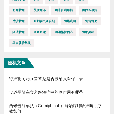
舒尼替尼
艾伏尼布
西米普利单抗
贝伐珠单抗
达沙替尼
金刺参九正合剂
阿培利司
阿昔替尼
阿法替尼
阿西米尼
阿达格拉西布
阿那莫林
马吉妥昔单抗
随机文章
肾癌靶向药阿昔替尼是否被纳入医保目录
食道平散在食道癌治疗中的副作用有哪些
西米普利单抗（Cemiplimab）能治疗肺鳞癌吗，疗
效如何