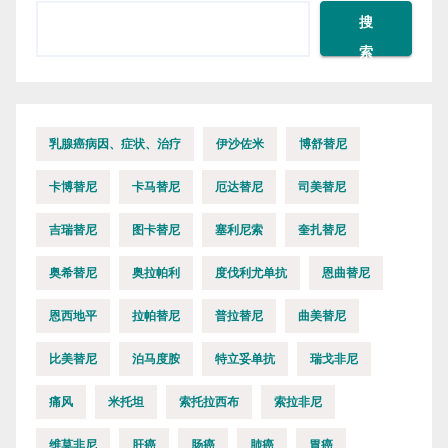
搜
索
乳腺癌病因、症状、治疗
伊沙佐米
博舒替尼
卡博替尼
卡马替尼
厄达替尼
司美替尼
吉瑞替尼
图卡替尼
塞利尼索
奎扎替尼
奥希替尼
奥拉帕利
度伐利尤单抗
恩曲替尼
恩西地平
拉帕替尼
普拉替尼
曲美替尼
比美替尼
泊马度胺
特立妥单抗
瑞戈非尼
痛风
米托坦
索托拉西布
索拉非尼
维莫非尼
肝癌
肠癌
肺癌
胃癌