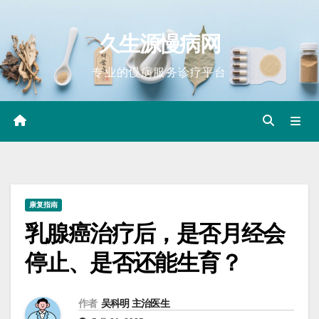
Skip
to
久生源慢病网
content
专业的慢病服务诊疗平台
康复指南
乳腺癌治疗后，是否月经会
停止、是否还能生育？
作者
吴科明 主治医生