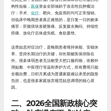
构性短板，
医保
资金全部倾斜于攻击性抗肿瘤治
疗：手术、
化疗
、靶向、免疫用药均可正常报销。
但临床中晚期患者真正难熬的，是日复一日的躯体
痛苦：肝腹痞块发硬胀痛、反复腹水胸闷、持续性
癌痛、放化疗后体虚失眠、食欲废绝。
这类姑息对症治疗，是晚期患者维持体能、安稳休
养、坚持长期治疗的关键，却长期被医保排除在
外。很多体弱患者无法耐受大把口服药物，依赖外
用贴敷、中医理疗等温和养护方式，所有费用只能
全额自费，日积月累成为普通家庭难以承受的隐形
负担，也是很多家庭放弃规范姑息调理的核心原
因。
二、2026全国新政核心突