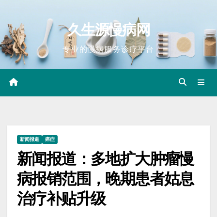
Skip
to
久生源慢病网
content
专业的慢病服务诊疗平台
新闻报道
癌症
新闻报道：多地扩大肿瘤慢
病报销范围，晚期患者姑息
治疗补贴升级