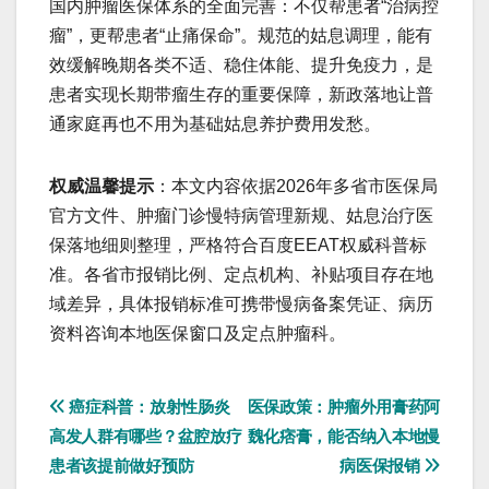
国内肿瘤医保体系的全面完善：不仅帮患者“治病控
瘤”，更帮患者“止痛保命”。规范的姑息调理，能有
效缓解晚期各类不适、稳住体能、提升免疫力，是
患者实现长期带瘤生存的重要保障，新政落地让普
通家庭再也不用为基础姑息养护费用发愁。
权威温馨提示
：本文内容依据2026年多省市医保局
官方文件、肿瘤门诊慢特病管理新规、姑息治疗医
保落地细则整理，严格符合百度EEAT权威科普标
准。各省市报销比例、定点机构、补贴项目存在地
域差异，具体报销标准可携带慢病备案凭证、病历
资料咨询本地医保窗口及定点肿瘤科。
文
癌症科普：放射性肠炎
医保政策：肿瘤外用膏药阿
高发人群有哪些？盆腔放疗
魏化痞膏，能否纳入本地慢
章
患者该提前做好预防
病医保报销