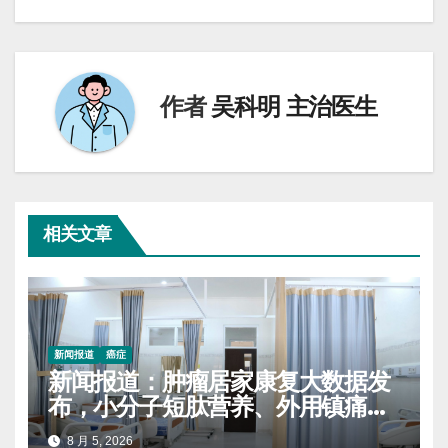
导
航
作者
吴科明 主治医生
相关文章
新闻报道
癌症
新闻报道：肿瘤居家康复大数据发
布，小分子短肽营养、外用镇痛膏
药使用率持续上涨
8 月 5, 2026