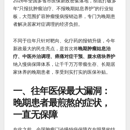
2026年全国多省市医保新政密集落地，彻底打破多
年“只报抗肿瘤治疗、不报晚期姑息养护”的行业短
板，大范围扩容肿瘤慢病报销边界，专门为晚期患
者解决居家对症调理的经济负担。
不同于往年只针对靶向、化疗药的报销升级，今年
新政最大的民生亮点，是首次将
晚期肿瘤姑息治
疗、中医外治调理、癌痛对症干预、腹水痞块养护
纳入慢病保障体系，让千千万万带瘤生存、长期居
家休养的晚期患者，享受到实打实的医保补贴。
一、往年医保最大漏洞：
晚期患者最煎熬的症状，
一直无保障
在此之前，全国肿瘤门诊慢特病保障存在明显的结