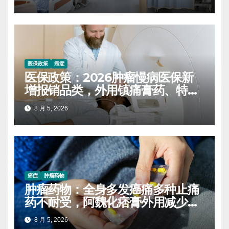
医保政策
癌症
医保政策：2026肿瘤慢病医保新
增报销品类，外用镇痛膏药、特医
营养粉均扩容
8 月 5, 2026
癌症
肿瘤药物
肿瘤药物：全身多发癌痛多种止痛
药不耐受，阿魏化痞膏外用减少口
服药量的实操案例
8 月 5, 2026