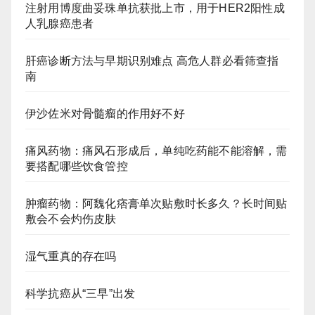
注射用博度曲妥珠单抗获批上市，用于HER2阳性成
人乳腺癌患者
肝癌诊断方法与早期识别难点 高危人群必看筛查指
南
伊沙佐米对骨髓瘤的作用好不好
痛风药物：痛风石形成后，单纯吃药能不能溶解，需
要搭配哪些饮食管控
肿瘤药物：阿魏化痞膏单次贴敷时长多久？长时间贴
敷会不会灼伤皮肤
湿气重真的存在吗
科学抗癌从“三早”出发