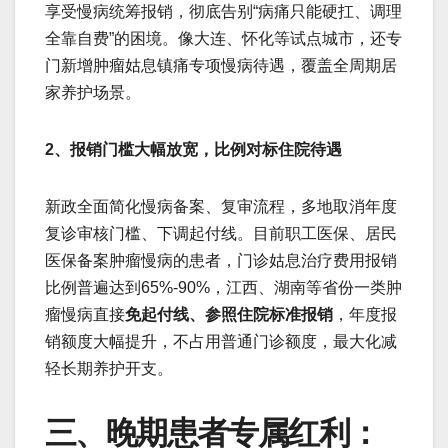
享受慢病统筹报销，彻底告别“病痛只能硬扛、调理
全靠自费”的困境。像大连、怀化等试点城市，还专
门新增肿瘤姑息镇痛专项慢病待遇，覆盖全周期居
家养护场景。
2、报销门槛大幅放宽，比例对标住院待遇
新政全面简化慢病备案、复审流程，多地取消年度
复诊审核门槛、下调起付线。目前职工医保、居民
医保备案肿瘤慢病的患者，门诊姑息治疗费用报销
比例普遍达到65%-90%，江西、湖南等省份一类肿
瘤慢病直接
免起付线、参照住院标准报销
，年度报
销额度大幅提升，不占用普通门诊额度，最大化减
轻长期养护开支。
三、晚期患者专属红利：