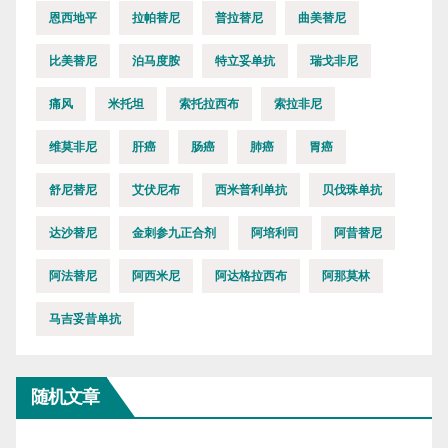
恩西地平
拉帕替尼
普拉替尼
曲美替尼
比美替尼
泊马度胺
特立妥单抗
瑞戈非尼
痛风
米托坦
索托拉西布
索拉非尼
维莫非尼
肝癌
肠癌
肺癌
胃癌
舒尼替尼
艾伏尼布
西米普利单抗
贝伐珠单抗
达沙替尼
金刺参九正合剂
阿培利司
阿昔替尼
阿法替尼
阿西米尼
阿达格拉西布
阿那莫林
马吉妥昔单抗
随机文章