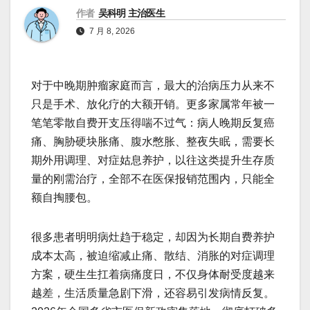
作者
吴科明 主治医生
7 月 8, 2026
对于中晚期肿瘤家庭而言，最大的治病压力从来不
只是手术、放化疗的大额开销。更多家属常年被一
笔笔零散自费开支压得喘不过气：病人晚期反复癌
痛、胸胁硬块胀痛、腹水憋胀、整夜失眠，需要长
期外用调理、对症姑息养护，以往这类提升生存质
量的刚需治疗，全部不在医保报销范围内，只能全
额自掏腰包。
很多患者明明病灶趋于稳定，却因为长期自费养护
成本太高，被迫缩减止痛、散结、消胀的对症调理
方案，硬生生扛着病痛度日，不仅身体耐受度越来
越差，生活质量急剧下滑，还容易引发病情反复。