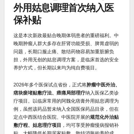
外用姑息调理首次纳入医
保补贴
这是本次新政最贴合晚期体弱患者的重磅福利。中
晚期肿瘤人群大多存在肝肾功能受损、脾胃虚弱的
问题，长期口服止痛、散结药物容易加重脏腑负
担，外用无创的姑息调理方案，是临床首选的安全
养护方式，但长期以来均为纯自费项目。
2026年多个医保试点省份，正式将
肿瘤中医外治、
痞块瘀堵贴敷疗法、癌痛局部理疗
纳入医保乙类诊
疗项目。以临床常用的阿魏化痞膏外用姑息调理为
例，虽然该药品暂未纳入全国医保药品目录，但在
定点中西医结合医院、中医院开展的
规范化外治贴
敷疗程、姑息理疗项目
，均可享受肿瘤慢病报销补
贴，大幅降低长期居家贴敷、散结消胀的养护成