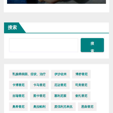
搜索
搜
索
乳腺癌病因、症状、治疗
伊沙佐米
博舒替尼
卡博替尼
卡马替尼
厄达替尼
司美替尼
吉瑞替尼
图卡替尼
塞利尼索
奎扎替尼
奥希替尼
奥拉帕利
度伐利尤单抗
恩曲替尼