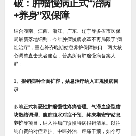
破：肿瘤慢病正式“治病
+养身”双保障
结合湖南、江西、浙江、广东、辽宁等多省市医保
局最新落地细则，今年肿瘤慢病改革不再局限于“病
灶治疗”，重点补齐晚期姑息养护保障缺口，两大核
心调整直击患者痛点，普惠所有肿瘤慢病备案人
群：
1、报销病种全面扩容，姑息治疗纳入正规慢病目
录
多地正式将
恶性肿瘤慢性疼痛管理、气滞血瘀型痞
块散结调理、腹腔腹水对症干预、终末期安宁姑息
养护
等项目，纳入肿瘤门诊慢特病报销清单。以往
纯自费的对症养护、中医外治、疼痛干预，如今可